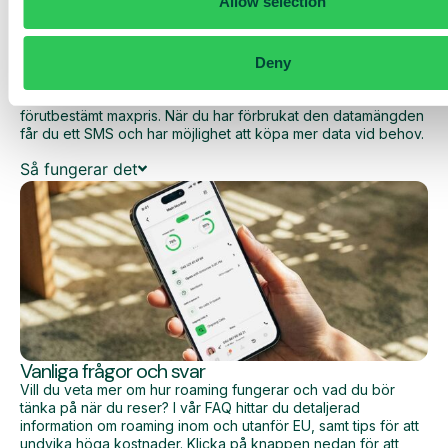
Allow selection
Daily cost control
Med Daily Cost Control kan du som kund hålla bättre koll på
Deny
dina dagliga kostnader när du surfar utanför EU/EES.
Den dagliga begränsningen har en viss mängd data till ett
förutbestämt maxpris. När du har förbrukat den datamängden
får du ett SMS och har möjlighet att köpa mer data vid behov.
Så fungerar det
Vanliga frågor och svar
Vill du veta mer om hur roaming fungerar och vad du bör
tänka på när du reser? I vår FAQ hittar du detaljerad
information om roaming inom och utanför EU, samt tips för att
undvika höga kostnader. Klicka på knappen nedan för att