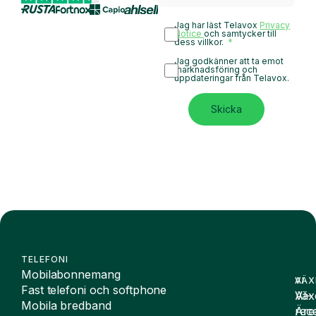
Jag har läst Telavox
Privacy
Notice
och samtycker till
dess villkor.
Jag godkänner att ta emot
marknadsföring och
uppdateringar från Telavox.
Skicka
TELEFONI
Mobilabonnemang
VÄX
AI
Fast telefoni och softphone
Väx
AI-
Mobila bredband
Äre
rece