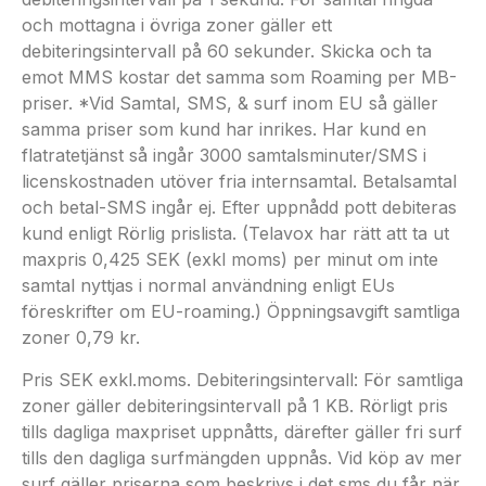
och mottagna i övriga zoner gäller ett
debiteringsintervall på 60 sekunder. Skicka och ta
emot MMS kostar det samma som Roaming per MB-
priser. *Vid Samtal, SMS, & surf inom EU så gäller
samma priser som kund har inrikes. Har kund en
flatratetjänst så ingår 3000 samtalsminuter/SMS i
licenskostnaden utöver fria internsamtal. Betalsamtal
och betal-SMS ingår ej. Efter uppnådd pott debiteras
kund enligt Rörlig prislista. (Telavox har rätt att ta ut
maxpris 0,425 SEK (exkl moms) per minut om inte
samtal nyttjas i normal användning enligt EUs
föreskrifter om EU-roaming.) Öppningsavgift samtliga
zoner 0,79 kr.
Pris SEK exkl.moms. Debiteringsintervall: För samtliga
zoner gäller debiteringsintervall på 1 KB. Rörligt pris
tills dagliga maxpriset uppnåtts, därefter gäller fri surf
tills den dagliga surfmängden uppnås. Vid köp av mer
surf gäller priserna som beskrivs i det sms du får när