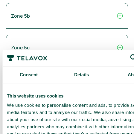
Zone 5b
Zone 5c
Consent
Details
Ab
Zone 6
This website uses cookies
We use cookies to personalise content and ads, to provide s
Thailand
media features and to analyse our traffic. We also share info
about your use of our site with our social media, advertising 
analytics partners who may combine it with other information
you’ve provided to them or that they’ve collected from your us