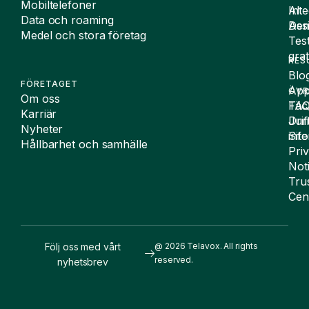
Mobiltelefoner
Inte
AI
Data och roaming
De
Assi
Medel och stora företag
Tes
grat
RES
Blo
FÖRETAGET
App
ÖVR
Om oss
FA
Täc
Karriär
Drif
Juri
Nyheter
Sit
inf
Hållbarhet och samhälle
Pri
Not
Tru
Cen
Följ oss med vårt
@ 2026 Telavox. All rights
reserved.
nyhetsbrev