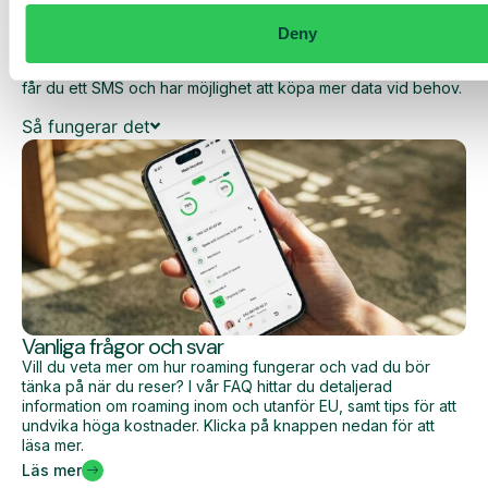
dina dagliga kostnader när du surfar utanför EU/EES.
Deny
Den dagliga begränsningen har en viss mängd data till ett
förutbestämt maxpris. När du har förbrukat den datamängden
får du ett SMS och har möjlighet att köpa mer data vid behov.
Så fungerar det
Vanliga frågor och svar
Vill du veta mer om hur roaming fungerar och vad du bör
tänka på när du reser? I vår FAQ hittar du detaljerad
information om roaming inom och utanför EU, samt tips för att
undvika höga kostnader. Klicka på knappen nedan för att
läsa mer.
Läs mer