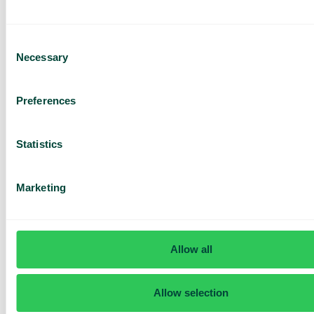
Consent
Necessary
Selection
Har du frågor? Vi har svaren
Preferences
Hur vet jag om jag har Telavox Mobile eller
Mobile+?
Statistics
Marketing
Allow all
Allow selection
Daily cost control
Med Daily Cost Control kan du som kund hålla bättre koll på