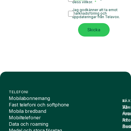
dess villkor.
Jag godkänner att ta emot
marknadsföring och
uppdateringar från Telavox.
Skicka
TELEFONI
Mobilabonnemang
VÄX
AI
Fast telefoni och softphone
Väx
AI-
Mobila bredband
Äre
rece
Mobiltelefoner
Inte
AI
Data och roaming
De
Assi
Medel och stora företag