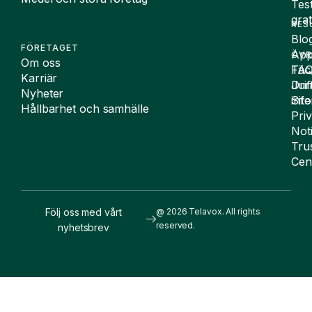
Tes
grat
RES
Blo
FÖRETAGET
App
ÖVR
Om oss
FA
Täc
Karriär
Drif
Juri
Nyheter
Sit
inf
Hållbarhet och samhälle
Pri
Not
Tru
Cen
Följ oss med vårt
@ 2026 Telavox. All rights
reserved.
nyhetsbrev