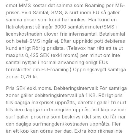
emot MMS kostar det samma som Roaming per MB-
priser. *Vid Samtal, SMS, & surf inom EU så gäller
samma priser som kund har inrikes. Har kund en
flatratetjänst så ingår 3000 samtalsminuter/SMS i
licenskostnaden utöver fria internsamtal. Betalsamtal
och betal-SMS ingår ej. Efter uppnådd pott debiteras
kund enligt Rörlig prislista. (Telavox har rätt att ta ut
maxpris 0,425 SEK (exkl moms) per minut om inte
samtal nyttjas i normal användning enligt EUs
föreskrifter om EU-roaming.) Öppningsavgift samtliga
zoner 0,79 kr.
Pris SEK exkl.moms. Debiteringsintervall: För samtliga
zoner gäller debiteringsintervall på 1 KB. Rörligt pris
tills dagliga maxpriset uppnåtts, därefter gäller fri surf
tills den dagliga surfmängden uppnås. Vid köp av mer
surf gäller priserna som beskrivs i det sms du får när
den dagliga surfmängden/kostnaden uppnåtts. Fler
än ett köp kan göras per dag. Extra köp räknas inte