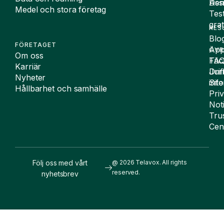
De
Assi
Medel och stora företag
Tes
grat
RES
Blo
FÖRETAGET
App
ÖVR
Om oss
FA
Täc
Karriär
Drif
Juri
Nyheter
Sit
inf
Hållbarhet och samhälle
Pri
Not
Tru
Cen
Följ oss med vårt
@ 2026 Telavox. All rights
reserved.
nyhetsbrev