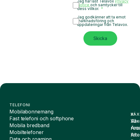
Jag har läst Telavox
Privacy
Notice
och samtycker till
dess villkor.
Jag godkänner att ta emot
marknadsföring och
uppdateringar från Telavox.
Skicka
TELEFONI
Mobilabonnemang
VÄX
AI
Fast telefoni och softphone
Väx
AI-
Mobila bredband
Äre
rece
Mobiltelefoner
Inte
AI
Data och roaming