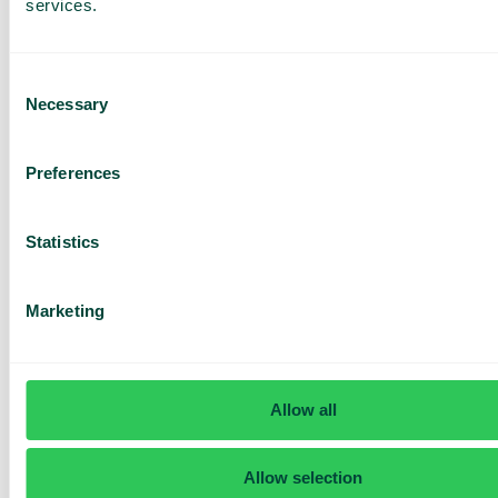
services.
Consent
Necessary
Selection
Har du frågor? Vi har svaren
Preferences
Hur vet jag om jag har Telavox Mobile eller
Mobile+?
Statistics
Marketing
Allow all
Allow selection
Daily cost control