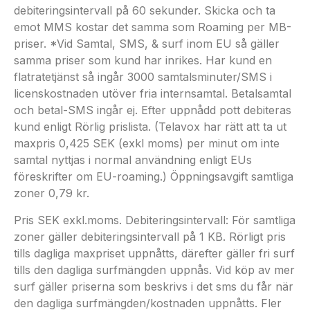
debiteringsintervall på 60 sekunder. Skicka och ta
emot MMS kostar det samma som Roaming per MB-
priser. *Vid Samtal, SMS, & surf inom EU så gäller
samma priser som kund har inrikes. Har kund en
flatratetjänst så ingår 3000 samtalsminuter/SMS i
licenskostnaden utöver fria internsamtal. Betalsamtal
och betal-SMS ingår ej. Efter uppnådd pott debiteras
kund enligt Rörlig prislista. (Telavox har rätt att ta ut
maxpris 0,425 SEK (exkl moms) per minut om inte
samtal nyttjas i normal användning enligt EUs
föreskrifter om EU-roaming.) Öppningsavgift samtliga
zoner 0,79 kr.
Pris SEK exkl.moms. Debiteringsintervall: För samtliga
zoner gäller debiteringsintervall på 1 KB. Rörligt pris
tills dagliga maxpriset uppnåtts, därefter gäller fri surf
tills den dagliga surfmängden uppnås. Vid köp av mer
surf gäller priserna som beskrivs i det sms du får när
den dagliga surfmängden/kostnaden uppnåtts. Fler