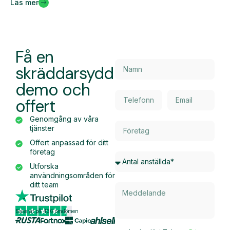
Läs mer
Få en
skräddarsydd
demo och
offert
Genomgång av våra
tjänster
Offert anpassad för ditt
företag
Utforska
användningsområden för
ditt team
Baserat på 430 omdömen