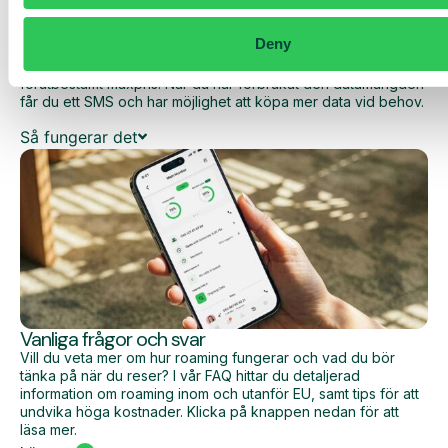
Med Daily Cost Control kan du som kund hålla bättre koll på
dina dagliga kostnader när du surfar utanför EU/EES.
Deny
Den dagliga begränsningen har en viss mängd data till ett
förutbestämt maxpris. När du har förbrukat den datamängden
får du ett SMS och har möjlighet att köpa mer data vid behov.
Så fungerar det
Vanliga frågor och svar
Vill du veta mer om hur roaming fungerar och vad du bör
tänka på när du reser? I vår FAQ hittar du detaljerad
information om roaming inom och utanför EU, samt tips för att
undvika höga kostnader. Klicka på knappen nedan för att
läsa mer.