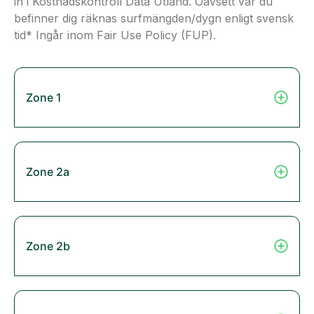
in i Kostnadskontroll Data Utland. Oavsett var du
befinner dig räknas surfmängden/dygn enligt svensk
tid* Ingår inom Fair Use Policy (FUP).
Zone 1
Zone 2a
Zone 2b