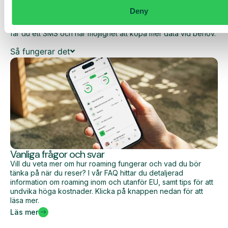
Deny
Den dagliga begränsningen har en viss mängd data till ett
förutbestämt maxpris. När du har förbrukat den datamängden
får du ett SMS och har möjlighet att köpa mer data vid behov.
Så fungerar det
Vanliga frågor och svar
Vill du veta mer om hur roaming fungerar och vad du bör
tänka på när du reser? I vår FAQ hittar du detaljerad
information om roaming inom och utanför EU, samt tips för att
undvika höga kostnader. Klicka på knappen nedan för att
läsa mer.
Läs mer