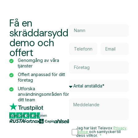
Få en
skräddarsydd
demo och
offert
Genomgång av våra
tjänster
Offert anpassad för ditt
företag
Utforska
användningsområden för
ditt team
Baserat på 430 omdömen
Jag har läst Telavox
Privacy
Notice
och samtycker till
dess villkor.