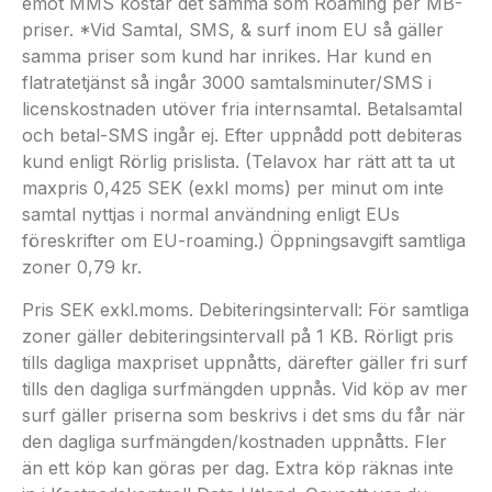
emot MMS kostar det samma som Roaming per MB-
priser. *Vid Samtal, SMS, & surf inom EU så gäller
samma priser som kund har inrikes. Har kund en
flatratetjänst så ingår 3000 samtalsminuter/SMS i
licenskostnaden utöver fria internsamtal. Betalsamtal
och betal-SMS ingår ej. Efter uppnådd pott debiteras
kund enligt Rörlig prislista. (Telavox har rätt att ta ut
maxpris 0,425 SEK (exkl moms) per minut om inte
samtal nyttjas i normal användning enligt EUs
föreskrifter om EU-roaming.) Öppningsavgift samtliga
zoner 0,79 kr.
Pris SEK exkl.moms. Debiteringsintervall: För samtliga
zoner gäller debiteringsintervall på 1 KB. Rörligt pris
tills dagliga maxpriset uppnåtts, därefter gäller fri surf
tills den dagliga surfmängden uppnås. Vid köp av mer
surf gäller priserna som beskrivs i det sms du får när
den dagliga surfmängden/kostnaden uppnåtts. Fler
än ett köp kan göras per dag. Extra köp räknas inte