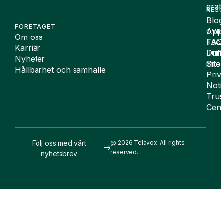
grat
RES
Blo
FÖRETAGET
App
ÖVR
Om oss
FA
Täc
Karriär
Drif
Juri
Nyheter
Sit
inf
Hållbarhet och samhälle
Pri
Not
Tru
Cen
Följ oss med vårt
@ 2026 Telavox. All rights
reserved.
nyhetsbrev