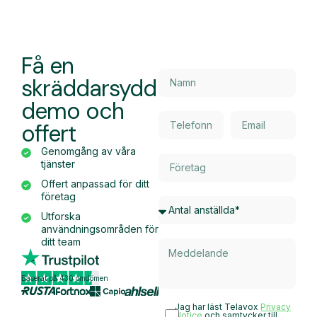
Få en
skräddarsydd
demo och
offert
Genomgång av våra
tjänster
Offert anpassad för ditt
företag
Utforska
användningsområden för
ditt team
Baserat på 430 omdömen
Jag har läst Telavox
Privacy
Notice
och samtycker till