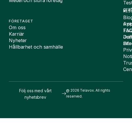
Medel och stora företag
Tes
grat
RES
Blo
FÖRETAGET
App
ÖVR
Om oss
FA
Täc
Karriär
Drif
Juri
Nyheter
Sit
inf
Hållbarhet och samhälle
Pri
Not
Tru
Cen
Följ oss med vårt
@ 2026 Telavox. All rights
reserved.
nyhetsbrev