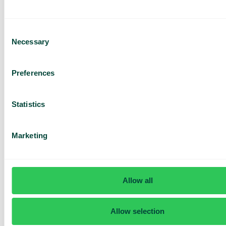
Consent
Necessary
Selection
Har du frågor? Vi har svaren
Preferences
Hur vet jag om jag har Telavox Mobile eller
Mobile+?
Statistics
Marketing
Allow all
Allow selection
Daily cost control
Med Daily Cost Control kan du som kund hålla bättre koll på