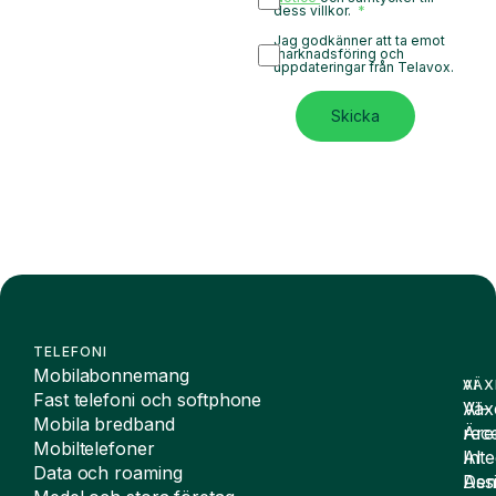
dess villkor.
Jag godkänner att ta emot
marknadsföring och
uppdateringar från Telavox.
Skicka
TELEFONI
Mobilabonnemang
VÄX
AI
Fast telefoni och softphone
Väx
AI-
Mobila bredband
Äre
rece
Mobiltelefoner
Inte
AI
Data och roaming
De
Assi