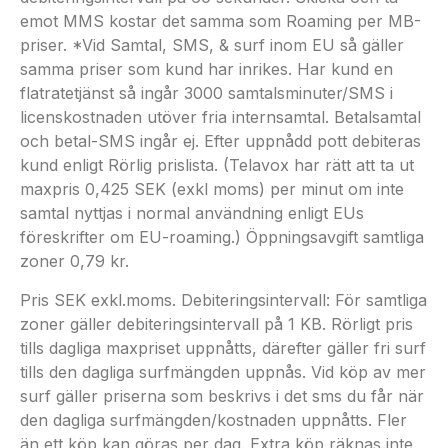
emot MMS kostar det samma som Roaming per MB-
priser. *Vid Samtal, SMS, & surf inom EU så gäller
samma priser som kund har inrikes. Har kund en
flatratetjänst så ingår 3000 samtalsminuter/SMS i
licenskostnaden utöver fria internsamtal. Betalsamtal
och betal-SMS ingår ej. Efter uppnådd pott debiteras
kund enligt Rörlig prislista. (Telavox har rätt att ta ut
maxpris 0,425 SEK (exkl moms) per minut om inte
samtal nyttjas i normal användning enligt EUs
föreskrifter om EU-roaming.) Öppningsavgift samtliga
zoner 0,79 kr.
Pris SEK exkl.moms. Debiteringsintervall: För samtliga
zoner gäller debiteringsintervall på 1 KB. Rörligt pris
tills dagliga maxpriset uppnåtts, därefter gäller fri surf
tills den dagliga surfmängden uppnås. Vid köp av mer
surf gäller priserna som beskrivs i det sms du får när
den dagliga surfmängden/kostnaden uppnåtts. Fler
än ett köp kan göras per dag. Extra köp räknas inte