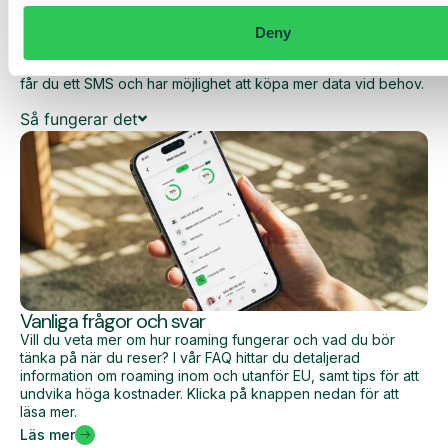
dina dagliga kostnader när du surfar utanför EU/EES.
Deny
Den dagliga begränsningen har en viss mängd data till ett
förutbestämt maxpris. När du har förbrukat den datamängden
får du ett SMS och har möjlighet att köpa mer data vid behov.
Så fungerar det
Vanliga frågor och svar
Vill du veta mer om hur roaming fungerar och vad du bör
tänka på när du reser? I vår FAQ hittar du detaljerad
information om roaming inom och utanför EU, samt tips för att
undvika höga kostnader. Klicka på knappen nedan för att
läsa mer.
Läs mer