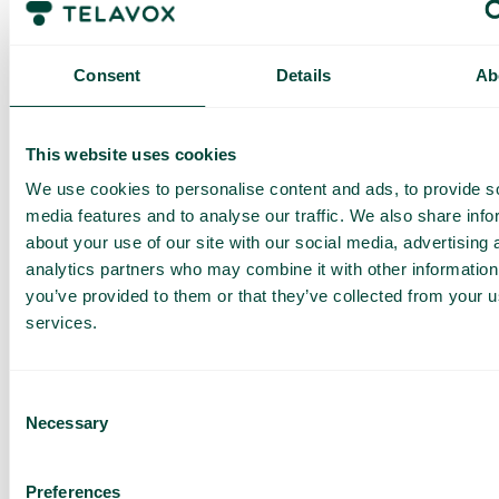
Consent
Details
Ab
Thailand
This website uses cookies
We use cookies to personalise content and ads, to provide s
Zone 2B
media features and to analyse our traffic. We also share info
about your use of our site with our social media, advertising 
analytics partners who may combine it with other information
you’ve provided to them or that they’ve collected from your us
services.
Har du frågor? Vi har svaren
Hur vet jag om jag har Telavox Mobile eller
Consent
Mobile+?
Necessary
Selection
Preferences