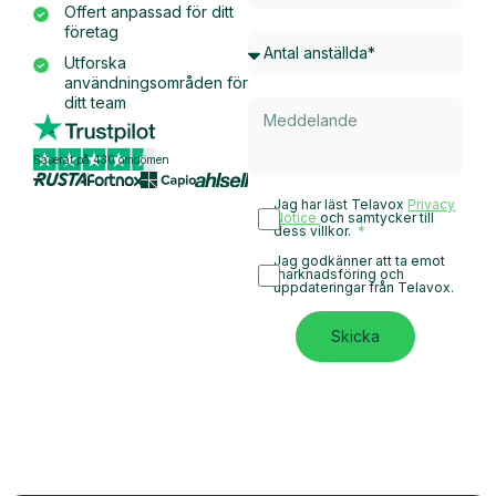
Offert anpassad för ditt
företag
Utforska
användningsområden för
ditt team
Baserat på 430 omdömen
Jag har läst Telavox
Privacy
Notice
och samtycker till
dess villkor.
Jag godkänner att ta emot
marknadsföring och
uppdateringar från Telavox.
Skicka