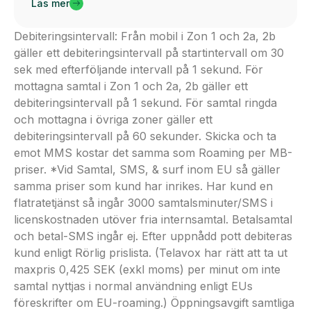
Läs mer
Debiteringsintervall: Från mobil i Zon 1 och 2a, 2b
gäller ett debiteringsintervall på startintervall om 30
sek med efterföljande intervall på 1 sekund. För
mottagna samtal i Zon 1 och 2a, 2b gäller ett
debiteringsintervall på 1 sekund. För samtal ringda
och mottagna i övriga zoner gäller ett
debiteringsintervall på 60 sekunder. Skicka och ta
emot MMS kostar det samma som Roaming per MB-
priser. *Vid Samtal, SMS, & surf inom EU så gäller
samma priser som kund har inrikes. Har kund en
flatratetjänst så ingår 3000 samtalsminuter/SMS i
licenskostnaden utöver fria internsamtal. Betalsamtal
och betal-SMS ingår ej. Efter uppnådd pott debiteras
kund enligt Rörlig prislista. (Telavox har rätt att ta ut
maxpris 0,425 SEK (exkl moms) per minut om inte
samtal nyttjas i normal användning enligt EUs
föreskrifter om EU-roaming.) Öppningsavgift samtliga