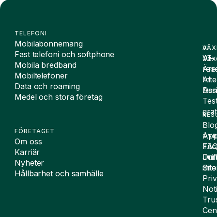
TELEFONI
Mobilabonnemang
VÄX
AI
Fast telefoni och softphone
Väx
AI-
Mobila bredband
Äre
rece
Mobiltelefoner
Inte
AI
Data och roaming
De
Assi
Medel och stora företag
Tes
grat
RES
Blo
FÖRETAGET
App
ÖVR
Om oss
FA
Täc
Karriär
Drif
Juri
Nyheter
Sit
inf
Hållbarhet och samhälle
Pri
Not
Tru
Cen