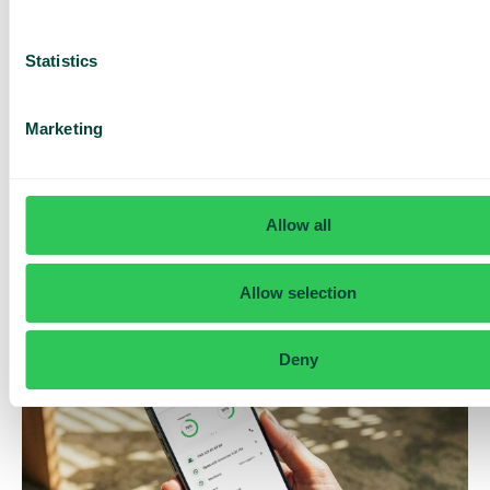
Statistics
Marketing
Daily cost control
Med Daily Cost Control kan du som kund hålla bättre koll på
Allow all
dina dagliga kostnader när du surfar utanför EU/EES.
Den dagliga begränsningen har en viss mängd data till ett
förutbestämt maxpris. När du har förbrukat den datamängden
Allow selection
får du ett SMS och har möjlighet att köpa mer data vid behov.
Så fungerar det
Deny