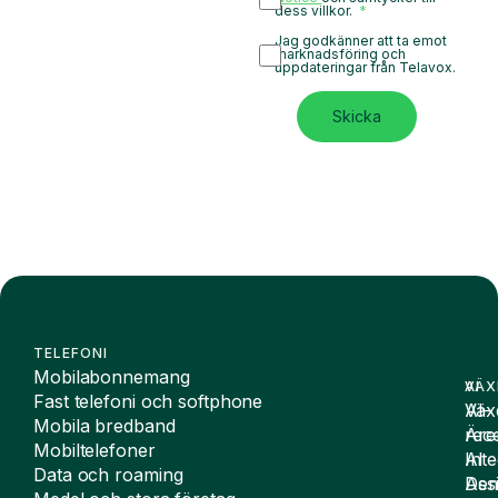
dess villkor.
Jag godkänner att ta emot
marknadsföring och
uppdateringar från Telavox.
Skicka
TELEFONI
Mobilabonnemang
VÄX
AI
Fast telefoni och softphone
Väx
AI-
Mobila bredband
Äre
rece
Mobiltelefoner
Inte
AI
Data och roaming
De
Assi