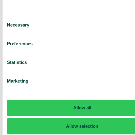
Consent
Necessary
Selection
Har du frågor? Vi har svaren
Preferences
Hur vet jag om jag har Telavox Mobile eller
Mobile+?
Statistics
Marketing
Allow all
Allow selection
Daily cost control
Med Daily Cost Control kan du som kund hålla bättre koll på