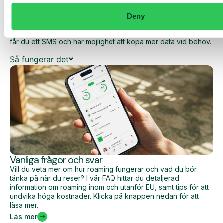
dina dagliga kostnader när du surfar utanför EU/EES.
Deny
Den dagliga begränsningen har en viss mängd data till ett
förutbestämt maxpris. När du har förbrukat den datamängden
får du ett SMS och har möjlighet att köpa mer data vid behov.
Så fungerar det
Vanliga frågor och svar
Vill du veta mer om hur roaming fungerar och vad du bör
tänka på när du reser? I vår FAQ hittar du detaljerad
information om roaming inom och utanför EU, samt tips för att
undvika höga kostnader. Klicka på knappen nedan för att
läsa mer.
Läs mer