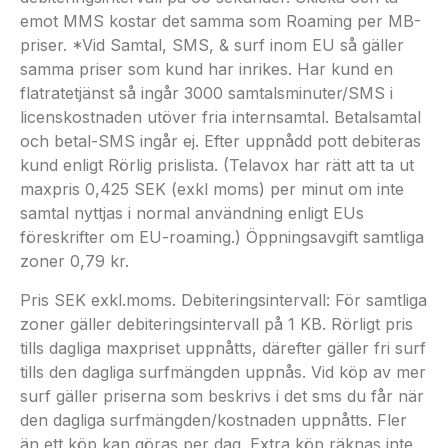
emot MMS kostar det samma som Roaming per MB-
priser. *Vid Samtal, SMS, & surf inom EU så gäller
samma priser som kund har inrikes. Har kund en
flatratetjänst så ingår 3000 samtalsminuter/SMS i
licenskostnaden utöver fria internsamtal. Betalsamtal
och betal-SMS ingår ej. Efter uppnådd pott debiteras
kund enligt Rörlig prislista. (Telavox har rätt att ta ut
maxpris 0,425 SEK (exkl moms) per minut om inte
samtal nyttjas i normal användning enligt EUs
föreskrifter om EU-roaming.) Öppningsavgift samtliga
zoner 0,79 kr.
Pris SEK exkl.moms. Debiteringsintervall: För samtliga
zoner gäller debiteringsintervall på 1 KB. Rörligt pris
tills dagliga maxpriset uppnåtts, därefter gäller fri surf
tills den dagliga surfmängden uppnås. Vid köp av mer
surf gäller priserna som beskrivs i det sms du får när
den dagliga surfmängden/kostnaden uppnåtts. Fler
än ett köp kan göras per dag. Extra köp räknas inte