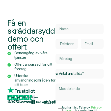
Få en
skräddarsydd
demo och
offert
Genomgång av våra
tjänster
Offert anpassad för ditt
företag
Utforska
användningsområden för
ditt team
Baserat på 430 omdömen
Jag har läst Telavox
Privacy
Notice
och samtycker till