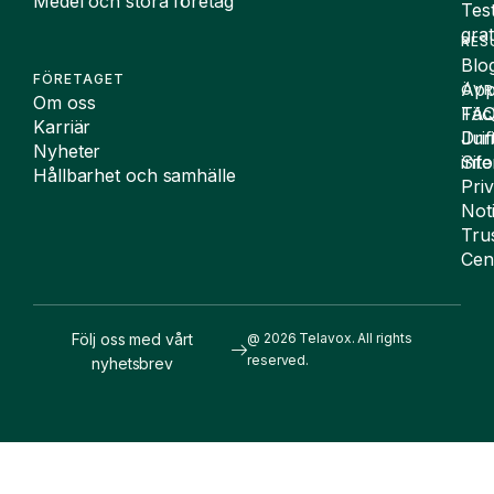
Medel och stora företag
Tes
grat
RES
Blo
FÖRETAGET
App
ÖVR
Om oss
FA
Täc
Karriär
Drif
Juri
Nyheter
Sit
inf
Hållbarhet och samhälle
Pri
Not
Tru
Cen
Följ oss med vårt
@ 2026 Telavox. All rights
reserved.
nyhetsbrev