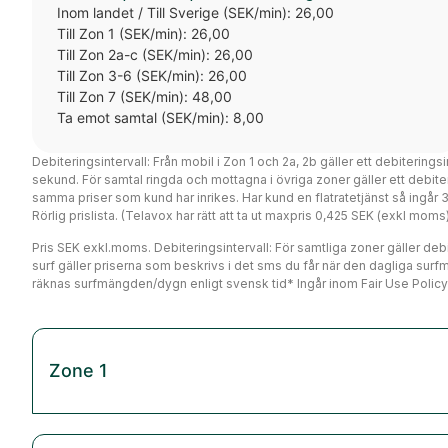
Inom landet / Till Sverige (SEK/min): 26,00
Till Zon 1 (SEK/min): 26,00
Till Zon 2a-c (SEK/min): 26,00
Till Zon 3-6 (SEK/min): 26,00
Till Zon 7 (SEK/min): 48,00
Ta emot samtal (SEK/min): 8,00
Debiteringsintervall: Från mobil i Zon 1 och 2a, 2b gäller ett debiterings
sekund. För samtal ringda och mottagna i övriga zoner gäller ett debi
samma priser som kund har inrikes. Har kund en flatratetjänst så ingår
Rörlig prislista. (Telavox har rätt att ta ut maxpris 0,425 SEK (exkl mo
Pris SEK exkl.moms. Debiteringsintervall: För samtliga zoner gäller debit
surf gäller priserna som beskrivs i det sms du får när den dagliga surf
räknas surfmängden/dygn enligt svensk tid* Ingår inom Fair Use Policy
Zone 1