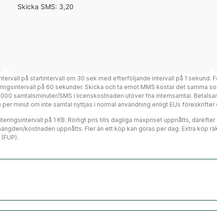
Skicka SMS: 3,20
intervall på startintervall om 30 sek med efterföljande intervall på 1 sekund. F
teringsintervall på 60 sekunder. Skicka och ta emot MMS kostar det samma so
 3000 samtalsminuter/SMS i licenskostnaden utöver fria internsamtal. Betalsa
ms) per minut om inte samtal nyttjas i normal användning enligt EUs föreskrift
eringsintervall på 1 KB. Rörligt pris tills dagliga maxpriset uppnåtts, därefte
mängden/kostnaden uppnåtts. Fler än ett köp kan göras per dag. Extra köp räk
 (FUP).