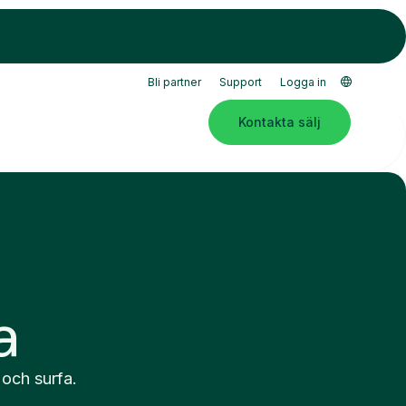
Bli partner
Support
Logga in
Kontakta sälj
a
 och surfa.