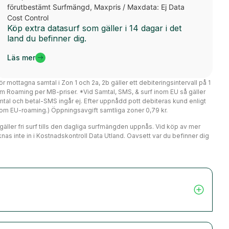
förutbestämt Surfmängd, Maxpris / Maxdata: Ej Data
Cost Control
Köp extra datasurf som gäller i 14 dagar i det
land du befinner dig.
Läs mer
ör mottagna samtal i Zon 1 och 2a, 2b gäller ett debiteringsintervall på 1
m Roaming per MB-priser. *Vid Samtal, SMS, & surf inom EU så gäller
mtal och betal-SMS ingår ej. Efter uppnådd pott debiteras kund enligt
er om EU-roaming.) Öppningsavgift samtliga zoner 0,79 kr.
r gäller fri surf tills den dagliga surfmängden uppnås. Vid köp av mer
nas inte in i Kostnadskontroll Data Utland. Oavsett var du befinner dig