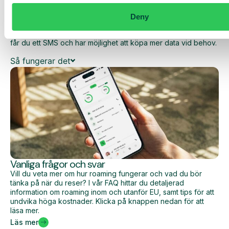
dina dagliga kostnader när du surfar utanför EU/EES.
Deny
Den dagliga begränsningen har en viss mängd data till ett
förutbestämt maxpris. När du har förbrukat den datamängden
får du ett SMS och har möjlighet att köpa mer data vid behov.
Så fungerar det
Vanliga frågor och svar
Vill du veta mer om hur roaming fungerar och vad du bör
tänka på när du reser? I vår FAQ hittar du detaljerad
information om roaming inom och utanför EU, samt tips för att
undvika höga kostnader. Klicka på knappen nedan för att
läsa mer.
Läs mer