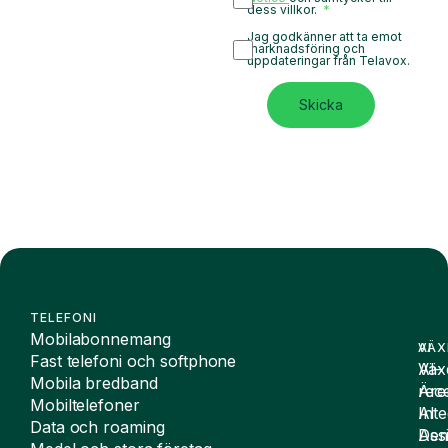
dess villkor.
Jag godkänner att ta emot
marknadsföring och
uppdateringar från Telavox.
Skicka
TELEFONI
Mobilabonnemang
VÄX
AI
Fast telefoni och softphone
Väx
AI-
Mobila bredband
Äre
rece
Mobiltelefoner
Inte
AI
Data och roaming
De
Assi