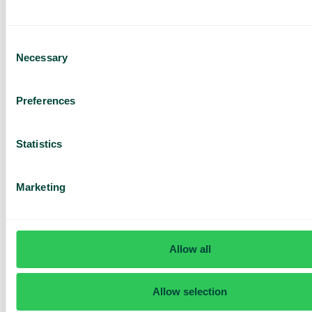
Consent
Necessary
Selection
Har du frågor? Vi har svaren
Preferences
Hur vet jag om jag har Telavox Mobile eller
Mobile+?
Statistics
Marketing
Allow all
Allow selection
Daily cost control
Med Daily Cost Control kan du som kund hålla bättre koll på