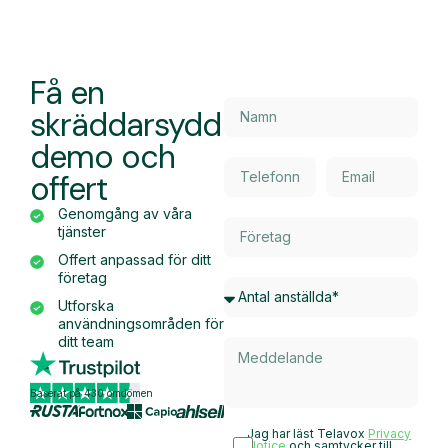
Få en
skräddarsydd
demo och
offert
Genomgång av våra
tjänster
Offert anpassad för ditt
företag
Utforska
användningsområden för
ditt team
Baserat på 430 omdömen
Jag har läst Telavox
Privacy
Notice
och samtycker till