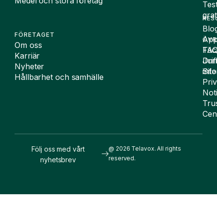
Medel och stora företag
Tes
grat
RES
Blo
FÖRETAGET
App
ÖVR
Om oss
FA
Täc
Karriär
Drif
Juri
Nyheter
Sit
inf
Hållbarhet och samhälle
Pri
Not
Tru
Cen
Följ oss med vårt
@ 2026 Telavox. All rights
reserved.
nyhetsbrev