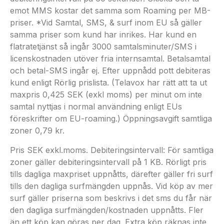
emot MMS kostar det samma som Roaming per MB-
priser. *Vid Samtal, SMS, & surf inom EU så gäller
samma priser som kund har inrikes. Har kund en
flatratetjänst så ingår 3000 samtalsminuter/SMS i
licenskostnaden utöver fria internsamtal. Betalsamtal
och betal-SMS ingår ej. Efter uppnådd pott debiteras
kund enligt Rörlig prislista. (Telavox har rätt att ta ut
maxpris 0,425 SEK (exkl moms) per minut om inte
samtal nyttjas i normal användning enligt EUs
föreskrifter om EU-roaming.) Öppningsavgift samtliga
zoner 0,79 kr.
Pris SEK exkl.moms. Debiteringsintervall: För samtliga
zoner gäller debiteringsintervall på 1 KB. Rörligt pris
tills dagliga maxpriset uppnåtts, därefter gäller fri surf
tills den dagliga surfmängden uppnås. Vid köp av mer
surf gäller priserna som beskrivs i det sms du får när
den dagliga surfmängden/kostnaden uppnåtts. Fler
än ett köp kan göras per dag. Extra köp räknas inte