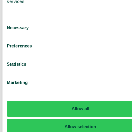
services.
Consent
Necessary
Selection
Har du frågor? Vi har svaren
Preferences
Hur vet jag om jag har Telavox Mobile eller
Mobile+?
Statistics
Marketing
Allow all
Allow selection
Daily cost control