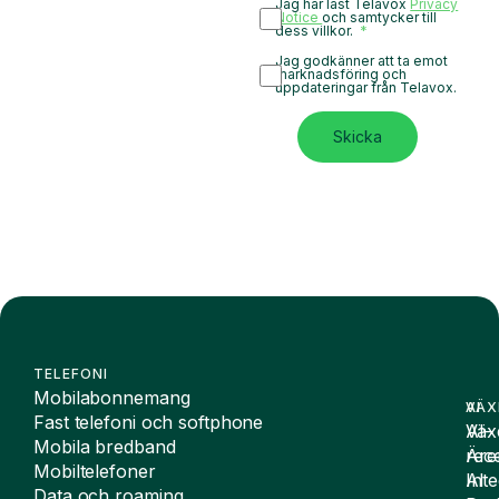
Jag har läst Telavox
Privacy
Notice
och samtycker till
dess villkor.
Jag godkänner att ta emot
marknadsföring och
uppdateringar från Telavox.
Skicka
TELEFONI
Mobilabonnemang
VÄX
AI
Fast telefoni och softphone
Väx
AI-
Mobila bredband
Äre
rece
Mobiltelefoner
Inte
AI
Data och roaming