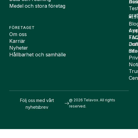
De
Assi
Medel och stora företag
Tes
grat
RES
Blo
FÖRETAGET
App
ÖVR
Om oss
FA
Täc
Karriär
Drif
Juri
Nyheter
Sit
inf
Hållbarhet och samhälle
Pri
Not
Tru
Cen
Följ oss med vårt
@ 2026 Telavox. All rights
reserved.
nyhetsbrev