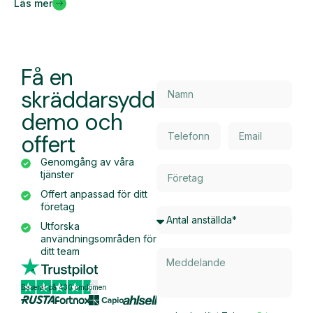
Läs mer
Få en
skräddarsydd
demo och
offert
Genomgång av våra
tjänster
Offert anpassad för ditt
företag
Utforska
användningsområden för
ditt team
Baserat på 430 omdömen