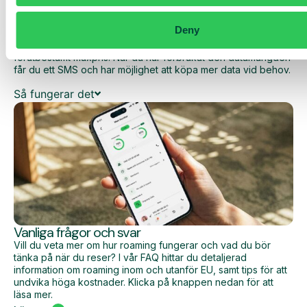
Med Daily Cost Control kan du som kund hålla bättre koll på
dina dagliga kostnader när du surfar utanför EU/EES.
Deny
Den dagliga begränsningen har en viss mängd data till ett
förutbestämt maxpris. När du har förbrukat den datamängden
får du ett SMS och har möjlighet att köpa mer data vid behov.
Så fungerar det
Vanliga frågor och svar
Vill du veta mer om hur roaming fungerar och vad du bör
tänka på när du reser? I vår FAQ hittar du detaljerad
information om roaming inom och utanför EU, samt tips för att
undvika höga kostnader. Klicka på knappen nedan för att
läsa mer.