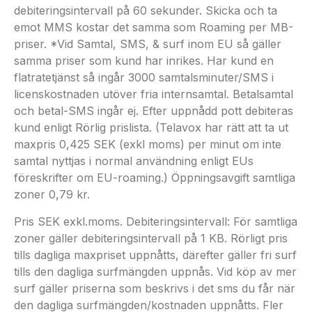
debiteringsintervall på 60 sekunder. Skicka och ta
emot MMS kostar det samma som Roaming per MB-
priser. *Vid Samtal, SMS, & surf inom EU så gäller
samma priser som kund har inrikes. Har kund en
flatratetjänst så ingår 3000 samtalsminuter/SMS i
licenskostnaden utöver fria internsamtal. Betalsamtal
och betal-SMS ingår ej. Efter uppnådd pott debiteras
kund enligt Rörlig prislista. (Telavox har rätt att ta ut
maxpris 0,425 SEK (exkl moms) per minut om inte
samtal nyttjas i normal användning enligt EUs
föreskrifter om EU-roaming.) Öppningsavgift samtliga
zoner 0,79 kr.
Pris SEK exkl.moms. Debiteringsintervall: För samtliga
zoner gäller debiteringsintervall på 1 KB. Rörligt pris
tills dagliga maxpriset uppnåtts, därefter gäller fri surf
tills den dagliga surfmängden uppnås. Vid köp av mer
surf gäller priserna som beskrivs i det sms du får när
den dagliga surfmängden/kostnaden uppnåtts. Fler