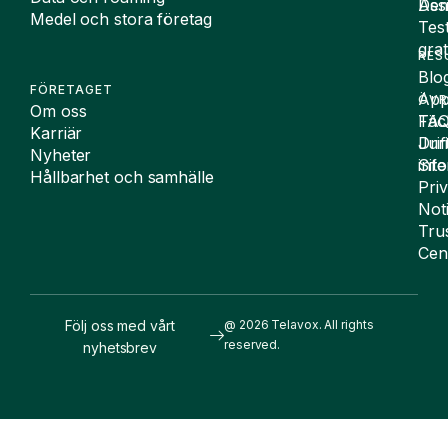
De
Assi
Medel och stora företag
Tes
grat
RES
Blo
FÖRETAGET
App
ÖVR
Om oss
FA
Täc
Karriär
Drif
Juri
Nyheter
Sit
inf
Hållbarhet och samhälle
Pri
Not
Tru
Cen
Följ oss med vårt
@ 2026 Telavox. All rights
reserved.
nyhetsbrev