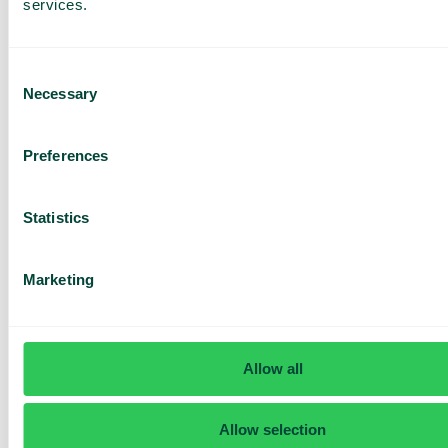
services.
Consent
Necessary
Selection
Har du frågor? Vi har svaren
Preferences
Hur vet jag om jag har Telavox Mobile eller
Mobile+?
Statistics
Marketing
Allow all
Allow selection
Daily cost control