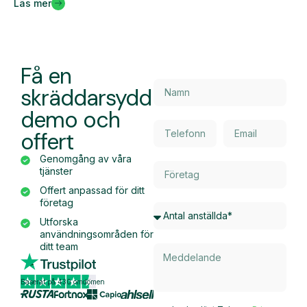
Läs mer
Få en
skräddarsydd
demo och
offert
Genomgång av våra
tjänster
Offert anpassad för ditt
företag
Utforska
användningsområden för
ditt team
Baserat på 430 omdömen