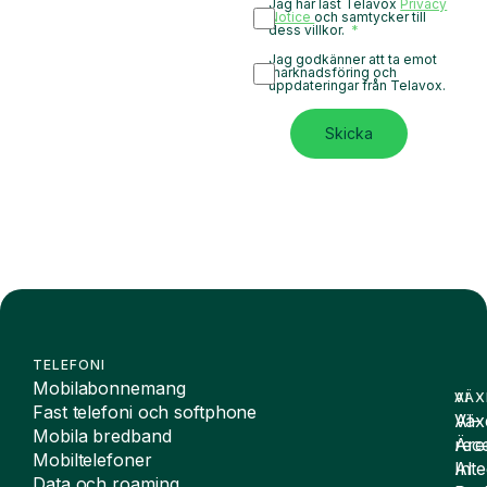
Jag har läst Telavox
Privacy
Notice
och samtycker till
dess villkor.
Jag godkänner att ta emot
marknadsföring och
uppdateringar från Telavox.
Skicka
TELEFONI
Mobilabonnemang
VÄX
AI
Fast telefoni och softphone
Väx
AI-
Mobila bredband
Äre
rece
Mobiltelefoner
Inte
AI
Data och roaming