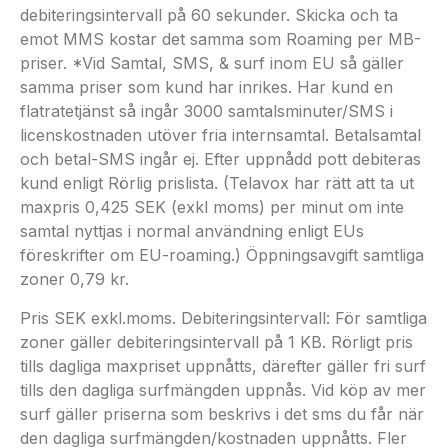
debiteringsintervall på 60 sekunder. Skicka och ta
emot MMS kostar det samma som Roaming per MB-
priser. *Vid Samtal, SMS, & surf inom EU så gäller
samma priser som kund har inrikes. Har kund en
flatratetjänst så ingår 3000 samtalsminuter/SMS i
licenskostnaden utöver fria internsamtal. Betalsamtal
och betal-SMS ingår ej. Efter uppnådd pott debiteras
kund enligt Rörlig prislista. (Telavox har rätt att ta ut
maxpris 0,425 SEK (exkl moms) per minut om inte
samtal nyttjas i normal användning enligt EUs
föreskrifter om EU-roaming.) Öppningsavgift samtliga
zoner 0,79 kr.
Pris SEK exkl.moms. Debiteringsintervall: För samtliga
zoner gäller debiteringsintervall på 1 KB. Rörligt pris
tills dagliga maxpriset uppnåtts, därefter gäller fri surf
tills den dagliga surfmängden uppnås. Vid köp av mer
surf gäller priserna som beskrivs i det sms du får när
den dagliga surfmängden/kostnaden uppnåtts. Fler