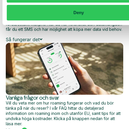
Med Daily Cost Control kan du som kund hålla bättre koll på
dina dagliga kostnader när du surfar utanför EU/EES.
Deny
Den dagliga begränsningen har en viss mängd data till ett
förutbestämt maxpris. När du har förbrukat den datamängden
får du ett SMS och har möjlighet att köpa mer data vid behov.
Så fungerar det
Vanliga frågor och svar
Vill du veta mer om hur roaming fungerar och vad du bör
tänka på när du reser? I vår FAQ hittar du detaljerad
information om roaming inom och utanför EU, samt tips för att
undvika höga kostnader. Klicka på knappen nedan för att
läsa mer.