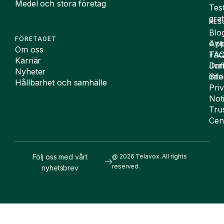
Medel och stora företag
Tes
grat
RES
Blo
FÖRETAGET
App
ÖVR
Om oss
FA
Täc
Karriär
Drif
Juri
Nyheter
Sit
inf
Hållbarhet och samhälle
Pri
Not
Tru
Cen
Följ oss med vårt
@ 2026 Telavox. All rights
reserved.
nyhetsbrev