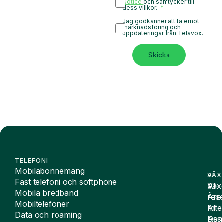
Notice
och samtycker till
dess villkor.
Jag godkänner att ta emot
marknadsföring och
uppdateringar från Telavox.
Skicka
TELEFONI
Mobilabonnemang
VÄX
AI
Fast telefoni och softphone
Väx
AI-
Mobila bredband
Äre
rece
Mobiltelefoner
Inte
AI
Data och roaming
De
Assi