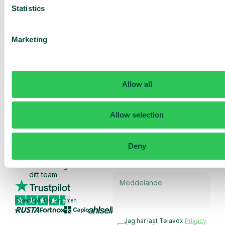
Statistics
Marketing
Få en
skräddarsydd
demo och
Allow all
offert
Genomgång av våra
Allow selection
tjänster
Offert anpassad för ditt
företag
Deny
Utforska
användningsområden för
ditt team
Baserat på 430 omdömen
Jag har läst Telavox
Privacy