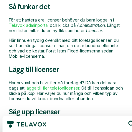
Så funkar det
För att hantera era licenser behöver du bara logga in i
Telavox adminportal
och klicka på
Administration
. Längst
ner i listen hittar du en ny flik som heter
Licenser
.
Här finns en tydlig översikt med ditt företags licenser: du
ser hur många licenser ni har, om de är bundna eller inte
och vad de kostar. Först listas Fixed-licenserna sedan
Mobile-licenserna.
Lägg till licenser
Har ni vuxit och blivit fler på företaget? Då kan det vara
dags att
lägga till fler telefonlicenser
. Gå till licenssidan och
klicka på
Köp
. Här väljer du hur många och vilken typ av
licenser du vill köpa: bundna eller obundna.
Säg upp licenser
Undvik
onödiga kostnader
och
säg upp licenser
som inte
används. På licenssidan klickar du på texten
Säg upp