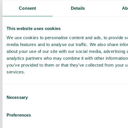
licenser
. Här ser du hur många licenser som kan sägas upp
Consent
Details
Ab
och vad förändringen blir i kostnad per månad.
Bind om licenser
This website uses cookies
I adminportalen kan du även binda om dina licenser. Gå till
We use cookies to personalise content and ads, to provide s
Licenser
och klicka på
Bind om licenser
. Här listas alla
media features and to analyse our traffic. We also share info
licenser som går att binda om.
about your use of our site with our social media, advertising 
Uppgradera från Fixed till Mobile
analytics partners who may combine it with other information
you’ve provided to them or that they’ve collected from your us
När företagets behov förändras måste telefonin hänga
services.
med. Har ni fast telefoni som behöver breddas med
mobiltelefoni
? Inga problem! På licenssidan klickar du på
knappen
Uppgradera Fixed till Mobile
som du hittar under
listan med Fixed-licenser.
Consent
Necessary
Selection
Du är självklart välkommen att kontakta din
Customer
Success Manager
om du har några frågor. Lycka till med
era licenser
Preferences