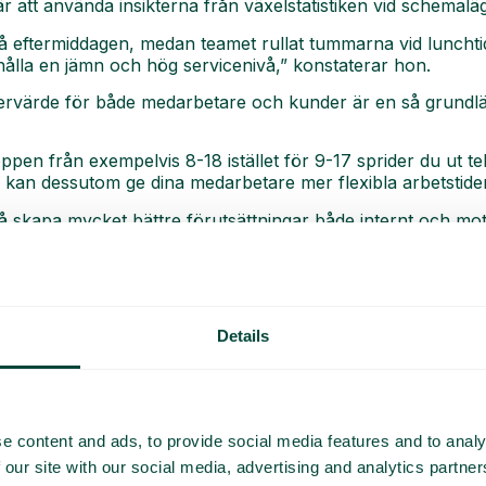
 är att använda insikterna från växelstatistiken vid schemalä
å eftermiddagen, medan teamet rullat tummarna vid luncht
ålla en jämn och hög servicenivå,” konstaterar hon.
mervärde för både medarbetare och kunder är en så grundl
pen från exempelvis 8-18 istället för 9-17 sprider du ut t
kan dessutom ge dina medarbetare mer flexibla arbetstider
ltså skapa mycket bättre förutsättningar både internt och mo
 insikter, istället för att bara gå på instinkter, som det ver
ng gemensamma prestati
Details
kommer till statistik och växel är att fokusera på teamet ist
e content and ads, to provide social media features and to analy
ör en kundtjänst att arbeta mot ett gemensamt mål, än att 
 our site with our social media, advertising and analytics partn
ra.