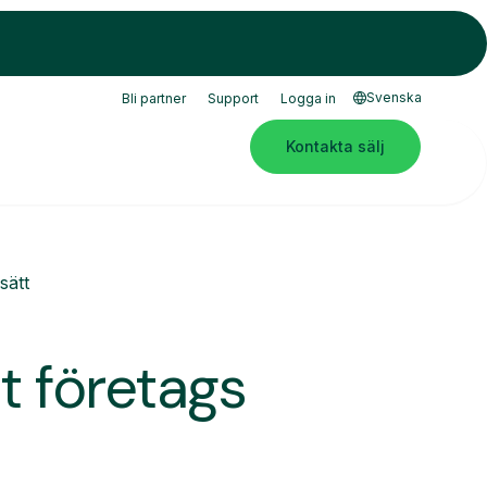
Svenska
Bli partner
Support
Logga in
Kontakta sälj
sätt
tt företags