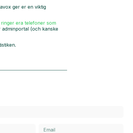
lavox ger er en viktig
r
ringer era telefoner som
vår adminportal (och kanske
istiken.