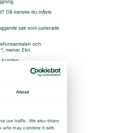
ggning.
id? Då kanske du måste
äggande sak som justerade
elefonsamtalen och
”, menar Elin.
t kunden.
kligen kommer att ge resultat”,
oner
About
ället för att jämföra på
se our traffic. We also share
olika medarbetares
ers who may combine it with