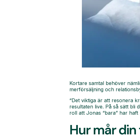
Kortare samtal behöver nämlig
merförsäljning och relations
“Det viktiga är att resonera k
resultaten live. På så sätt b
roll att Jonas “bara” har haf
Hur mår din 