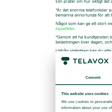
Elin pratar om hur viktigt det
“Är det enorma telefonköer p
bemanna annorlunda för att h
Något som kan ge ett stort 
öppettider
.
“Genom att ha kundtjänsten öp
belastningen över dagen, och 
Utifrån statistiken kan du al
“Det är när du börjar utgå från
säger Elin.
Samlas kri
Consent
En annan viktig faktor när det 
This website uses cookies
individnivå.
We use cookies to personalis
Det är ofta mer motiverande f
information about your use of
prestationer ställs mot varand