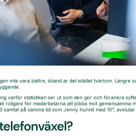
en inte vara bättre, ibland är det istället tvärtom. Längre 
byggande.
ring varför statistiken ser ut som den gör och förankra syft
li det roligare för medarbetarna att jobba mot gemensamma 
t 3 samtal på samma tid som Jenny hunnit med 10”, avslutar 
telefonväxel?