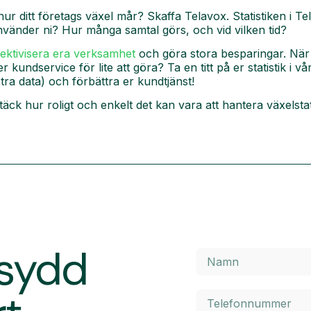
hur ditt företags växel mår? Skaffa Telavox. Statistiken i Te
vänder ni? Hur många samtal görs, och vid vilken tid?
fektivisera era verksamhet
och göra stora besparingar. Nä
r kundservice för lite att göra? Ta en titt på er statistik i 
tra data) och förbättra er kundtjänst!
ck hur roligt och enkelt det kan vara att hantera växelstat
rsydd