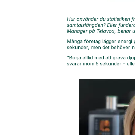
Hur använder du statistiken f
samtalslängden? Eller funder
Manager på Telavox, benar ut 
Många företag lägger energi på
sekunder, men det behöver nö
“Börja alltid med att gräva dj
svarar inom 5 sekunder – eller