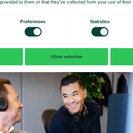
 provided to them or that they’ve collected from your use of their
p topplistor på tv-skärmar runt om på kontoret bör ni se på 
r vissa samtal i snitt 3 minuter och andra 45 sekunder – 
Preferences
Statistics
Allow selection