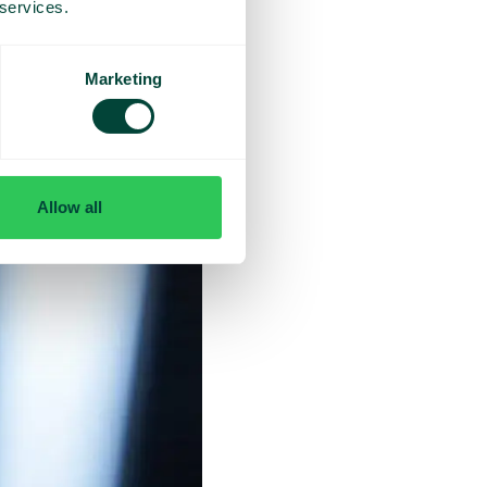
 services.
statistiken som ett
fast de handlar om samma
Marketing
Allow all