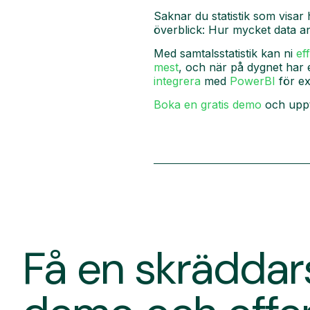
Saknar du statistik som visar 
överblick: Hur mycket data an
Med samtalsstatistik kan ni
ef
mest
, och när på dygnet har e
integrera
med
PowerBI
för ex
Boka en gratis demo
och upptä
Få en skrädda