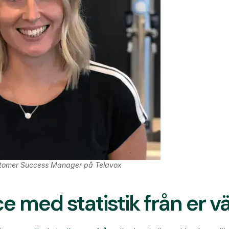
stomer Success Manager på Telavox
e med statistik från er v