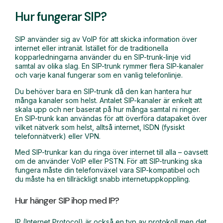
Hur fungerar SIP?
SIP använder sig av VoIP för att skicka information över
internet eller intranät. Istället för de traditionella
kopparledningarna använder du en SIP-trunk-linje vid
samtal av olika slag. En SIP-trunk rymmer flera SIP-kanaler
och varje kanal fungerar som en vanlig telefonlinje.
Du behöver bara en SIP-trunk då den kan hantera hur
många kanaler som helst. Antalet SIP-kanaler är enkelt att
skala upp och ner baserat på hur många samtal ni ringer.
En SIP-trunk kan användas för att överföra datapaket över
vilket nätverk som helst, alltså internet, ISDN (fysiskt
telefonnätverk) eller VPN.
Med SIP-trunkar kan du ringa över internet till alla – oavsett
om de använder VoIP eller PSTN. För att SIP-trunking ska
fungera måste din telefonväxel vara SIP-kompatibel och
du måste ha en tillräckligt snabb internetuppkoppling.
Hur hänger SIP ihop med IP?
IP (Internet Protocol) är också en typ av protokoll men det