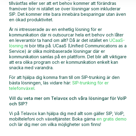
tillväxtfas eller ser att ert behov kommer att förändras
framöver bör ni istället se över lösningar som inkluderar
SIP. Det kommer inte bara innebära besparingar utan även
en ökad produktivitet.
Är ni intresserade av en enhetlig lösning för er
kommunikation där ni outsourcar hela ert behov och låter
en leverantör ta hand om allt? Då är det istället en
UCaaS-
lösning
ni bör titta på. UCaaS (Unified Communications as a
Service) är olika molnbaserade lösningar där er
kommunikation samlas på en plattform. Det blir allt viktigare
att era olika program och er kommunikation enkelt kan
snacka med varandra.
För att hjälpa dig komma fram till om SIP-trunking är den
bästa lösningen, läs vidare här:
SIP-trunking för er
telefonväxel
.
Vill du veta mer om Telavox och våra lösningar för VoIP
och SIP?
Vi på Telavox kan hjälpa dig med allt som gäller SIP, VoIP,
mobiltelefoni och växeltjänster. Boka gärna
en gratis demo
och lär dig mer om vilka möjligheter som finns!