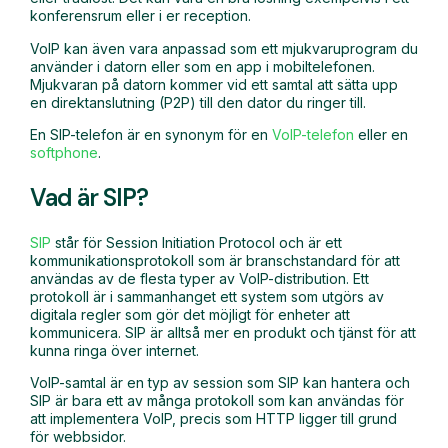
konferensrum eller i er reception.
VoIP kan även vara anpassad som ett mjukvaruprogram du
använder i datorn eller som en app i mobiltelefonen.
Mjukvaran på datorn kommer vid ett samtal att sätta upp
en direktanslutning (P2P) till den dator du ringer till.
En SIP-telefon är en synonym för en
VoIP-telefon
eller en
softphone
.
Vad är SIP?
SIP
står för Session Initiation Protocol och är ett
kommunikationsprotokoll som är branschstandard för att
användas av de flesta typer av VoIP-distribution. Ett
protokoll är i sammanhanget ett system som utgörs av
digitala regler som gör det möjligt för enheter att
kommunicera. SIP är alltså mer en produkt och tjänst för att
kunna ringa över internet.
VoIP-samtal är en typ av session som SIP kan hantera och
SIP är bara ett av många protokoll som kan användas för
att implementera VoIP, precis som HTTP ligger till grund
för webbsidor.