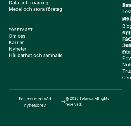
Data och roaming
De
Assi
Medel och stora företag
Tes
grat
RES
Blo
FÖRETAGET
App
ÖVR
Om oss
FA
Täc
Karriär
Drif
Juri
Nyheter
Sit
inf
Hållbarhet och samhälle
Pri
Not
Tru
Cen
Följ oss med vårt
@ 2026 Telavox. All rights
reserved.
nyhetsbrev