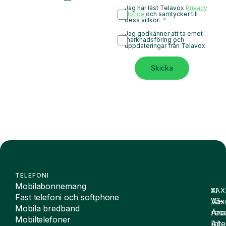
Jag har läst Telavox
Privacy
Notice
och samtycker till
dess villkor.
Jag godkänner att ta emot
marknadsföring och
uppdateringar från Telavox.
Skicka
TELEFONI
Mobilabonnemang
VÄX
AI
Fast telefoni och softphone
Väx
AI-
Mobila bredband
Äre
rece
Mobiltelefoner
Inte
AI