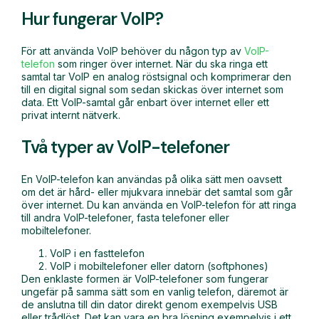
Hur fungerar VoIP?
För att använda VoIP behöver du någon typ av
VoIP-
telefon
som ringer över internet. När du ska ringa ett
samtal tar VoIP en analog röstsignal och komprimerar den
till en digital signal som sedan skickas över internet som
data. Ett VoIP-samtal går enbart över internet eller ett
privat internt nätverk.
Två typer av VoIP-telefoner
En VoIP-telefon kan användas på olika sätt men oavsett
om det är hård- eller mjukvara innebär det samtal som går
över internet. Du kan använda en VoIP-telefon för att ringa
till andra VoIP-telefoner, fasta telefoner eller
mobiltelefoner.
VoIP i en fasttelefon
VoIP i mobiltelefoner eller datorn (softphones)
Den enklaste formen är VoIP-telefoner som fungerar
ungefär på samma sätt som en vanlig telefon, däremot är
de anslutna till din dator direkt genom exempelvis USB
eller trådlöst. Det kan vara en bra lösning exempelvis i ett