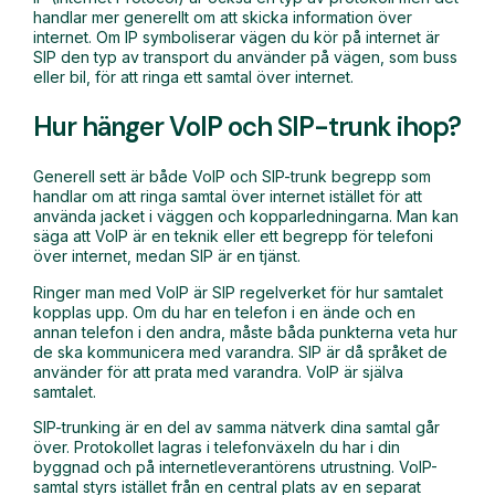
handlar mer generellt om att skicka information över
internet. Om IP symboliserar vägen du kör på internet är
SIP den typ av transport du använder på vägen, som buss
eller bil, för att ringa ett samtal över internet.
Hur hänger VoIP och SIP-trunk ihop?
Generell sett är både VoIP och SIP-trunk begrepp som
handlar om att ringa samtal över internet istället för att
använda jacket i väggen och kopparledningarna. Man kan
säga att VoIP är en teknik eller ett begrepp för telefoni
över internet, medan SIP är en tjänst.
Ringer man med VoIP är SIP regelverket för hur samtalet
kopplas upp. Om du har en telefon i en ände och en
annan telefon i den andra, måste båda punkterna veta hur
de ska kommunicera med varandra. SIP är då språket de
använder för att prata med varandra. VoIP är själva
samtalet.
SIP-trunking är en del av samma nätverk dina samtal går
över. Protokollet lagras i telefonväxeln du har i din
byggnad och på internetleverantörens utrustning. VoIP-
samtal styrs istället från en central plats av en separat