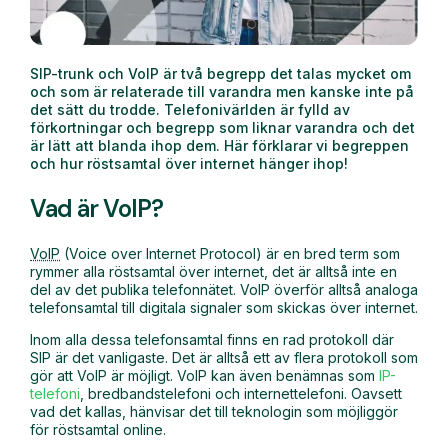
SIP-trunk och VoIP är två begrepp det talas mycket om
och som är relaterade till varandra men kanske inte på
det sätt du trodde. Telefonivärlden är fylld av
förkortningar och begrepp som liknar varandra och det
är lätt att blanda ihop dem. Här förklarar vi begreppen
och hur röstsamtal över internet hänger ihop!
Vad är VoIP?
VoIP
(Voice over Internet Protocol) är en bred term som
rymmer alla röstsamtal över internet, det är alltså inte en
del av det publika telefonnätet. VoIP överför alltså analoga
telefonsamtal till digitala signaler som skickas över internet.
Inom alla dessa telefonsamtal finns en rad protokoll där
SIP är det vanligaste. Det är alltså ett av flera protokoll som
gör att VoIP är möjligt. VoIP kan även benämnas som
IP-
telefoni
, bredbandstelefoni och internettelefoni. Oavsett
vad det kallas, hänvisar det till teknologin som möjliggör
för röstsamtal online.