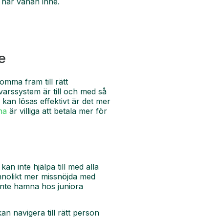
 har vanan inne.
e
mma fram till rätt
svarssystem är till och med så
an lösas effektivt är det mer
na
är villiga att betala mer för
an inte hjälpa till med alla
nnolikt mer missnöjda med
 inte hamna hos juniora
n navigera till rätt person