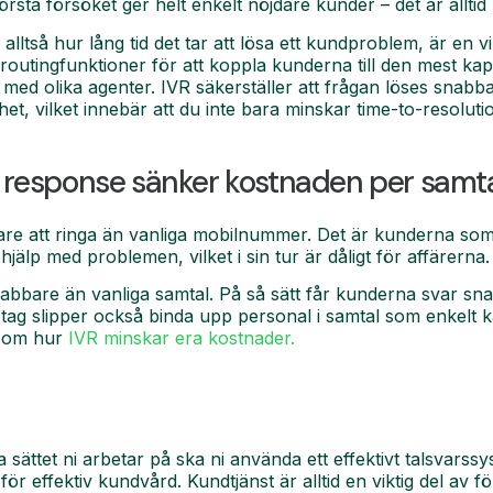
första försöket ger helt enkelt nöjdare kunder – det är alltid
, alltså hur lång tid det tar att lösa ett kundproblem, är en vi
utingfunktioner för att koppla kunderna till den mest kapa
ta med olika agenter. IVR säkerställer att frågan löses snab
t, vilket innebär att du inte bara minskar time-to-resolut
ce response sänker kostnaden per samt
re att ringa än vanliga mobilnummer. Det är kunderna som 
å hjälp med problemen, vilket i sin tur är dåligt för affärerna.
abbare än vanliga samtal. På så sätt får kunderna svar sn
etag slipper också binda upp personal i samtal som enkelt
r om hur
IVR minskar era kostnader.
a sättet ni arbetar på ska ni använda ett effektivt talsvars
för effektiv kundvård. Kundtjänst är alltid en viktig del av 