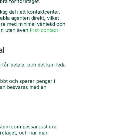
 bra för företaget.
ktig del i ett kontaktcenter.
bla agenten direkt, vilket
bare med minimal väntetid och
ion utan även
first-contact-
al
får betala, och det kan leda
abbt och sparar pengar i
 kan besvaras med en
system som passar just era
företaget, och när man