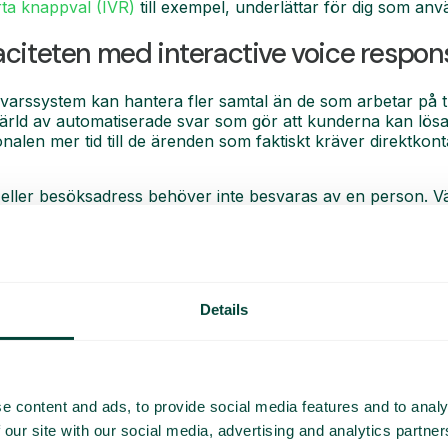
ta knappval (IVR)
till exempel, underlättar för dig som anv
citeten med interactive voice respon
arssystem kan hantera fler samtal än de som arbetar på tra
ärld av automatiserade svar som gör att kunderna kan lösa
len mer tid till de ärenden som faktiskt kräver direktkonta
 eller besöksadress behöver inte besvaras av en person.
 så vis för både kunder och företag.
 av företaget
nde samtal är enormt viktigt för kundernas upplevelse. Ett
Details
ingaren en bra bild av företaget, samtidigt som automatiser
nalens tid.
ler en startup kan talsvar också hjälpa dig att uppfattas som 
r kunderna på allvar genom att vara pålitligt och tillgängligt.
e content and ads, to provide social media features and to analy
 our site with our social media, advertising and analytics partn