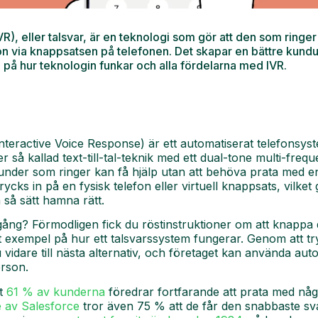
R), eller talsvar, är en teknologi som gör att den som ringe
erson via knappsatsen på telefonen. Det skapar en bättre kun
 på hur teknologin funkar och alla fördelarna med IVR.
(Interactive Voice Response) är ett automatiserat telefons
 så kallad text-till-tal-teknik med ett dual-tone multi-fre
under som ringer kan få hjälp utan att behöva prata med e
cks in på en fysisk telefon eller virtuell knappsats, vilket
så sätt hamna rätt.
ång? Förmodligen fick du röstinstruktioner om att knappa dig
iskt exempel på hur ett talsvarssystem fungerar. Genom at
vidare till nästa alternativ, och företaget kan använda a
erson.
t
61 % av kunderna
föredrar fortfarande att prata med någ
e av Salesforce
tror även 75 % att de får den snabbaste sva