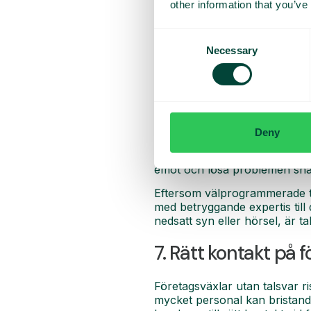
5. Med IVR kan kun
other information that you’ve
Med talsvar kan dina kunder r
Consent
Alla frågor som har svar som 
Necessary
Selection
dagar. Det gillar kunderna. E
på frågor.
6. Hjälp kundtjänst
Deny
Talsvarssystem är inte bara b
kunderna faktiskt behöver pra
emot och lösa problemen sna
Eftersom välprogrammerade ta
med betryggande expertis till 
nedsatt syn eller hörsel, är ta
7. Rätt kontakt på 
Företagsväxlar utan talsvar ri
mycket personal kan bristande 