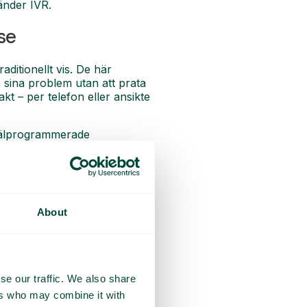
änder IVR.
se
ditionellt vis. De här
 sina problem utan att prata
kt – per telefon eller ansikte
 Välprogrammerade
 effektivt system med
About
ade svar löser kundernas
större än du faktiskt är. Det
se our traffic. We also share
ers who may combine it with