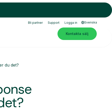
Svenska
Bli partner
Support
Logga in
Kontakta sälj
er du det?
sponse
det?