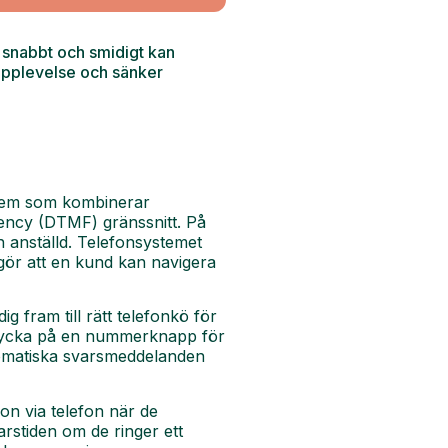
r snabbt och smidigt kan
dupplevelse och sänker
ystem som kombinerar
quency (DTMF) gränssnitt. På
n anställd. Telefonsystemet
 gör att en kund kan navigera
 fram till rätt telefonkö för
t trycka på en nummerknapp för
utomatiska svarsmeddelanden
on via telefon när de
rstiden om de ringer ett