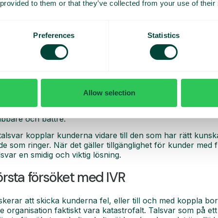
derna ringa när det passar dem
 provided to them or that they’ve collected from your use of their
inga när det passar dem bäst. Tjänsten är tillgänglig dygnet
kan automatiseras kan skötas av systemet, vare sig det är k
Preferences
Statistics
nligt Smart Insights använder
88 % av amerikanska kunder
t
 att ge bästa möjliga service
Allow selection
ra för kunder som klarar sig med automatiserad hjälp, det 
ta med en riktig person. Systemet ger personalen tid att f
bbare och bättre.
lsvar kopplar kunderna vidare till den som har rätt kuns
de som ringer. När det gäller tillgänglighet för kunder med
lsvar en smidig och viktig lösning.
första försöket med IVR
skerar att skicka kunderna fel, eller till och med koppla bo
organisation faktiskt vara katastrofalt. Talsvar som på ett i