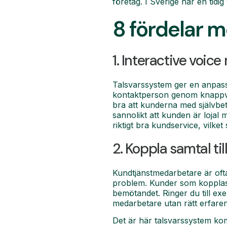
företag. I Sverige har en tidig
8 fördelar m
1. Interactive voic
Talsvarssystem ger en anpass
kontaktperson genom knappval, 
bra att kunderna med självbe
sannolikt att kunden är lojal 
riktigt bra kundservice, vilket
2. Koppla samtal til
Kundtjänstmedarbetare är ofta s
problem. Kunder som kopplas 
bemötandet. Ringer du till exe
medarbetare utan rätt erfaren
Det är här talsvarssystem kom