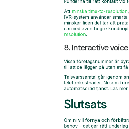
kunderna till rätt kontakt vid 
Att
minska time-to-resolution
IVR-system använder smarta ro
minskar tiden det tar att pra
därmed även högre kundnöjdhe
resolution
.
8. Interactive voi
Vissa företagsnummer är dyra
till att de lägger på utan att f
Talsvarssamtal går igenom sn
telefonkostnader. Ni som för
automatiserad tjänst. Läs me
Slutsats
Om ni vill förnya och förbättr
behov – det ger rätt underlag 