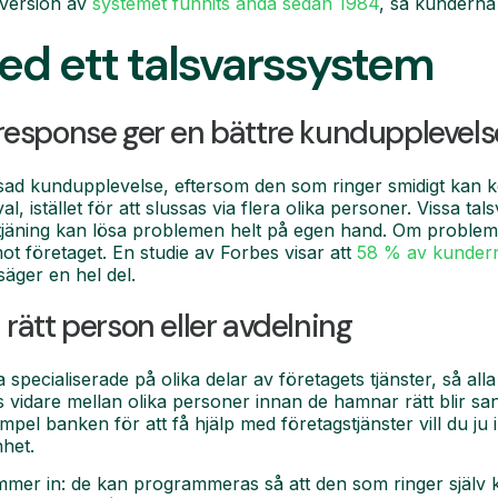
 version av
systemet funnits ända sedan 1984
, så kunderna
ed ett talsvarssystem
e response ger en bättre kundupplevels
ad kundupplevelse, eftersom den som ringer smidigt kan ko
istället för att slussas via flera olika personer. Vissa tal
tjäning kan lösa problemen helt på egen hand. Om problem k
mot företaget. En studie av Forbes visar att
58 % av kunder
 säger en hel del.
l rätt person eller avdelning
pecialiserade på olika delar av företagets tjänster, så alla k
vidare mellan olika personer innan de hamnar rätt blir sa
mpel banken för att få hjälp med företagstjänster vill du ju
het.
mer in: de kan programmeras så att den som ringer själv ka