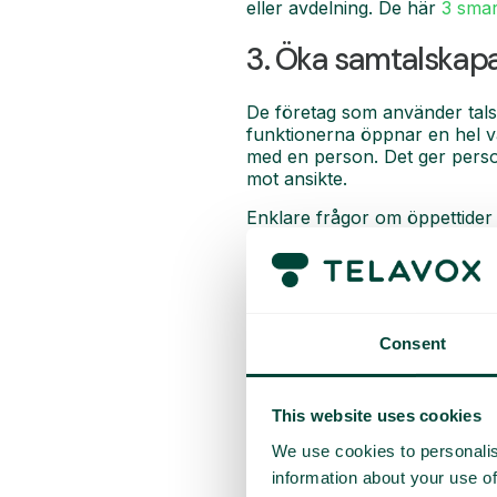
eller avdelning. De här
3 smar
3. Öka samtalskapa
De företag som använder talsv
funktionerna öppnar en hel v
med en person. Det ger persona
mot ansikte.
Enklare frågor om öppettider
talsvarssystem underlättar på
4. Förbättra bilden
Hur företag hanterar inkomma
Consent
interaktivt röstsvar ger uppr
problem utan att ta upp perso
This website uses cookies
Om du har ett litet företag el
visar också att ditt företag ta
We use cookies to personalis
information about your use of