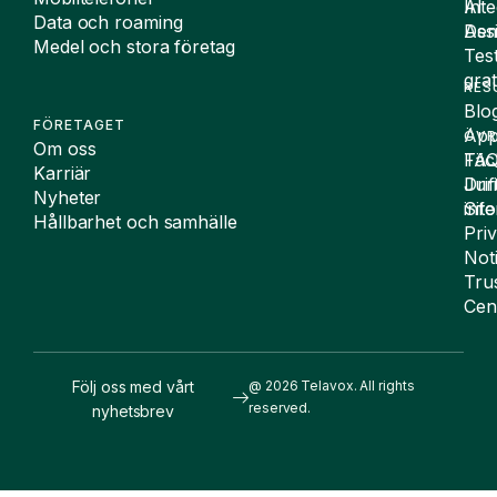
Inte
AI
Data och roaming
De
Assi
Medel och stora företag
Tes
grat
RES
Blo
FÖRETAGET
App
ÖVR
Om oss
FA
Täc
Karriär
Drif
Juri
Nyheter
Sit
inf
Hållbarhet och samhälle
Pri
Not
Tru
Cen
Följ oss med vårt
@ 2026 Telavox. All rights
reserved.
nyhetsbrev