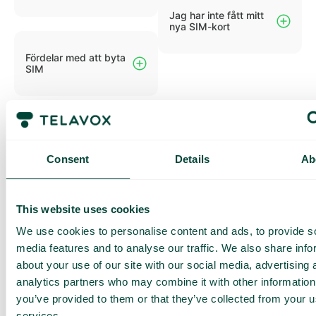
Jag har inte fått mitt
nya SIM-kort
Fördelar med att byta
SIM
Consent
Details
Ab
Har du fler frågor och
This website uses cookies
funderingar?
We use cookies to personalise content and ads, to provide s
Om du har fler frågor eller funderingar kring ditt
media features and to analyse our traffic. We also share info
simkortsbyte – kan du alltid kika in på vår supportsida för
about your use of our site with our social media, advertising 
mer information.
analytics partners who may combine it with other information
you’ve provided to them or that they’ve collected from your us
Chatsupport & FAQ
services.