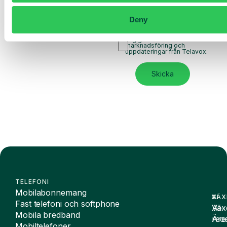
Jag har läst Telavox
Privacy
Deny
Notice
och samtycker till
dess villkor.
Jag godkänner att ta emot
marknadsföring och
uppdateringar från Telavox.
Skicka
TELEFONI
Mobilabonnemang
VÄX
AI
Fast telefoni och softphone
Väx
AI-
Mobila bredband
Äre
rece
Mobiltelefoner