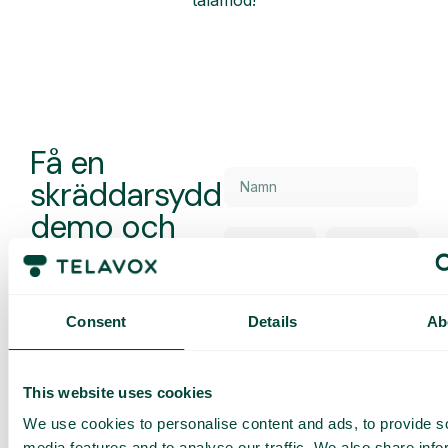
tålamod!
Få en
skräddarsydd
demo och
offert
Genomgång av våra
tjänster
Consent
Details
Ab
Offert anpassad för ditt
företag
Utforska
This website uses cookies
användningsområden för
ditt team
We use cookies to personalise content and ads, to provide s
media features and to analyse our traffic. We also share info