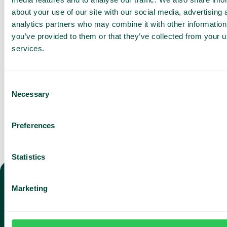
Baserat på 430 omdömen
about your use of our site with our social media, advertising 
analytics partners who may combine it with other information
Jag har läst Telavox
Privacy
Notice
och samtycker till
you’ve provided to them or that they’ve collected from your us
dess villkor.
services.
Jag godkänner att ta emot
marknadsföring och
uppdateringar från Telavox.
Consent
Skicka
Necessary
Selection
Preferences
Statistics
Marketing
TELEFONI
Mobilabonnemang
VÄX
AI
Fast telefoni och softphone
Väx
AI-