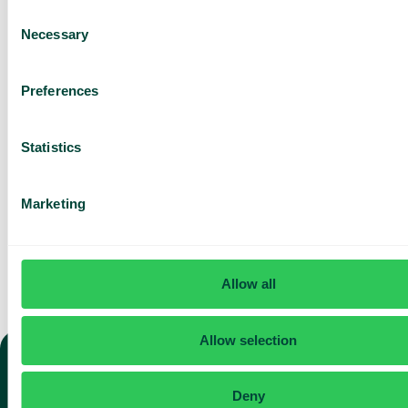
ditt team
Consent
Necessary
Selection
Baserat på 430 omdömen
Preferences
Jag har läst Telavox
Privacy
Notice
och samtycker till
dess villkor.
Jag godkänner att ta emot
Statistics
marknadsföring och
uppdateringar från Telavox.
Skicka
Marketing
Allow all
Allow selection
TELEFONI
Deny