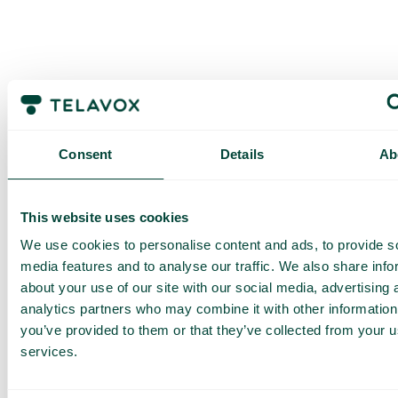
Consent
Details
Ab
Få en
skräddarsydd
This website uses cookies
demo och
We use cookies to personalise content and ads, to provide s
offert
media features and to analyse our traffic. We also share info
about your use of our site with our social media, advertising 
Genomgång av våra
tjänster
analytics partners who may combine it with other information
you’ve provided to them or that they’ve collected from your us
Offert anpassad för ditt
företag
services.
Utforska
användningsområden för