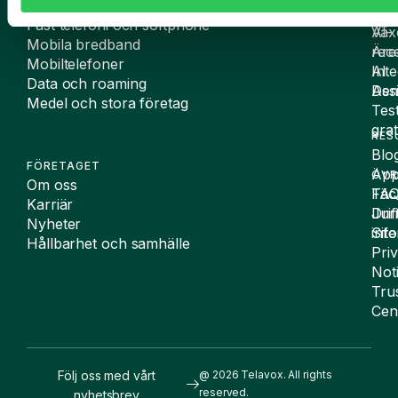
Mobilabonnemang
VÄX
AI
Fast telefoni och softphone
Väx
AI-
Mobila bredband
Äre
rece
Mobiltelefoner
Inte
AI
Data och roaming
De
Assi
Medel och stora företag
Tes
grat
RES
Blo
FÖRETAGET
App
ÖVR
Om oss
FA
Täc
Karriär
Drif
Juri
Nyheter
Sit
inf
Hållbarhet och samhälle
Pri
Not
Tru
Cen
Följ oss med vårt
@ 2026 Telavox. All rights
reserved.
nyhetsbrev