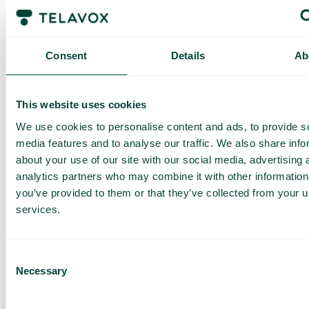
Customer Success Manager för att få hjälp att komma
igång.
Inte kund till Telavox ännu?
Consent
Details
Ab
Kontakta vårt säljteam för assistans.
This website uses cookies
We use cookies to personalise content and ads, to provide s
media features and to analyse our traffic. We also share info
about your use of our site with our social media, advertising 
analytics partners who may combine it with other information
you’ve provided to them or that they’ve collected from your us
services.
Få en
skräddarsydd
Consent
Necessary
demo och
Selection
offert