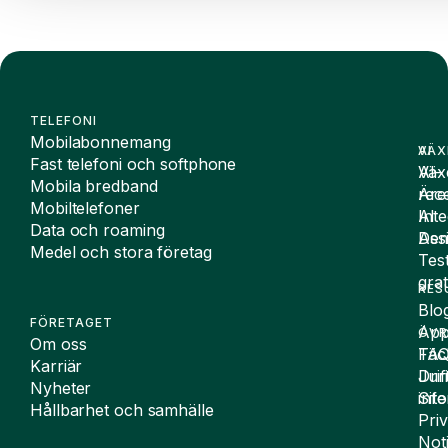
TELEFONI
Mobilabonnemang
VÄX
AI
Fast telefoni och softphone
Väx
AI-
Mobila bredband
Äre
rece
Mobiltelefoner
Inte
AI
Data och roaming
De
Assi
Medel och stora företag
Tes
grat
RES
Blo
FÖRETAGET
App
ÖVR
Om oss
FA
Täc
Karriär
Drif
Juri
Nyheter
Sit
inf
Hållbarhet och samhälle
Pri
Not