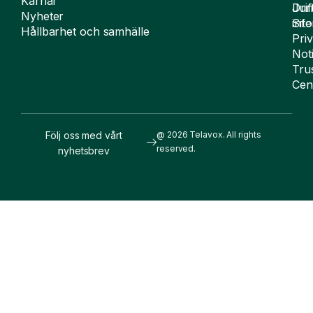
Karriär
Drif
Juri
Nyheter
Sit
inf
Hållbarhet och samhälle
Pri
Not
Tru
Cen
Följ oss med vårt
@ 2026 Telavox. All rights
reserved.
nyhetsbrev