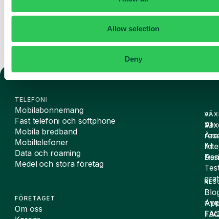
Allow selection
Deny
TELEFONI
Mobilabonnemang
VÄX
AI
Fast telefoni och softphone
Väx
AI-
Mobila bredband
Äre
rece
Mobiltelefoner
Inte
AI
Data och roaming
De
Assi
Medel och stora företag
Tes
grat
RES
Blo
FÖRETAGET
App
ÖVR
Om oss
FA
Täc