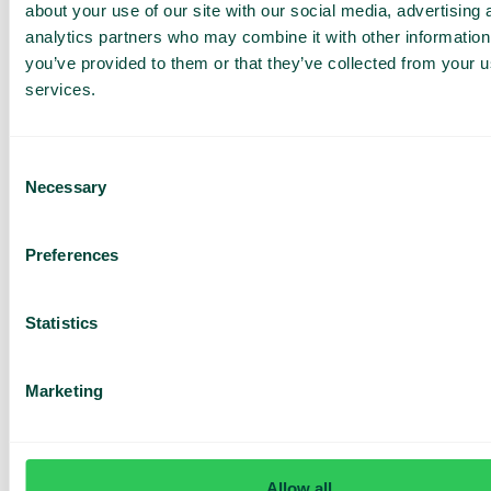
skräddarsydd
about your use of our site with our social media, advertising 
demo och
analytics partners who may combine it with other information
you’ve provided to them or that they’ve collected from your us
offert
services.
Genomgång av våra
tjänster
Offert anpassad för ditt
Consent
företag
Necessary
Selection
Utforska
användningsområden för
ditt team
Preferences
Baserat på 430 omdömen
Statistics
Jag har läst Telavox
Privacy
Notice
och samtycker till
dess villkor.
Marketing
Jag godkänner att ta emot
marknadsföring och
uppdateringar från Telavox.
Skicka
Allow all