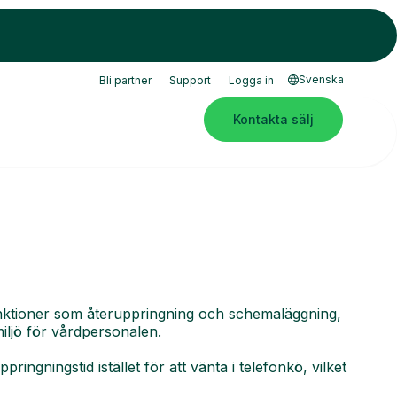
Svenska
Bli partner
Support
Logga in
Kontakta sälj
nktioner som återuppringning och schemaläggning,
iljö för vårdpersonalen.
ingningstid istället för att vänta i telefonkö, vilket