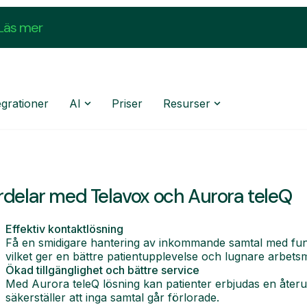
Läs mer
egrationer
AI
Priser
Resurser
rdelar med Telavox och Aurora teleQ
Effektiv kontaktlösning
Få en smidigare hantering av inkommande samtal med fu
vilket ger en bättre patientupplevelse och lugnare arbetsm
Ökad tillgänglighet och bättre service
Med Aurora teleQ lösning kan patienter erbjudas en återuppr
säkerställer att inga samtal går förlorade.