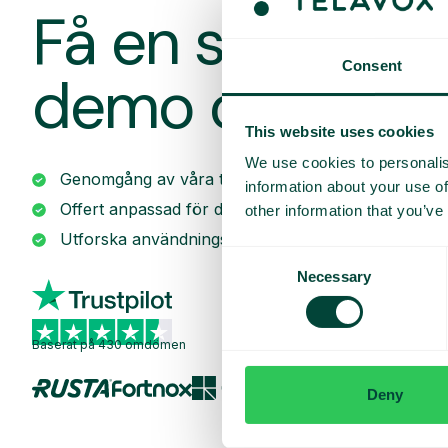
Få en skrädda
Consent
demo och offe
This website uses cookies
We use cookies to personalis
Genomgång av våra tjänster
information about your use of
Offert anpassad för ditt företag
other information that you’ve
Utforska användningsområden för ditt team
Consent
Necessary
Selection
Baserat på 430 omdömen
Deny