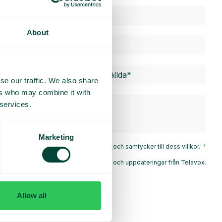
About
se our traffic. We also share
ers who may combine it with
 services.
Marketing
Jag har läst Telavox
Privacy Notice
och samtycker till dess villkor.
godkänner att ta emot marknadsföring och uppdateringar från Telavox.
Skicka
Allow all