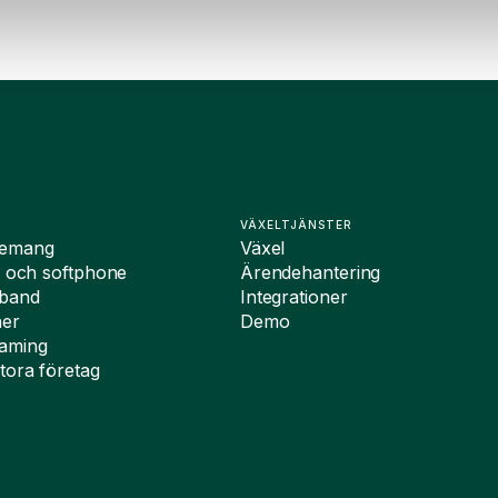
VÄXELTJÄNSTER
nemang
Växel
i och softphone
Ärendehantering
dband
Integrationer
ner
Demo
oaming
tora företag