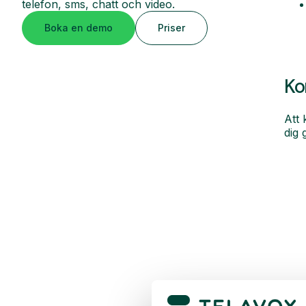
telefon, sms, chatt och video.
Boka en demo
Priser
Ko
Att 
dig 