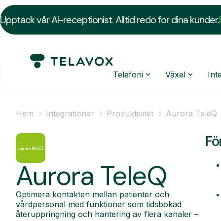
Upptäck vår AI-receptionist. Alltid redo för dina kunder.
Telefoni
Växel
Int
Hem
Integrationer
Produktivitet
Aurora TeleQ
Fö
Aurora TeleQ
Optimera kontakten mellan patienter och
vårdpersonal med funktioner som tidsbokad
återuppringning och hantering av flera kanaler –