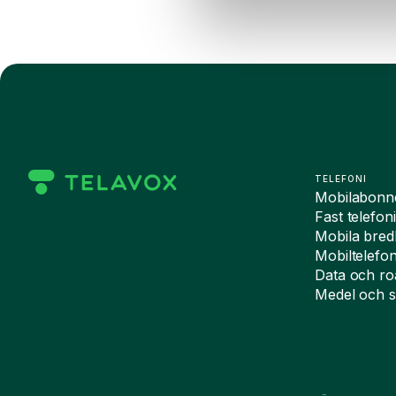
TELEFONI
Mobilabon
Fast telefon
Mobila bre
Mobiltelefo
Data och r
Medel och s