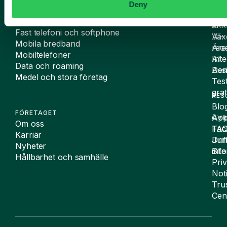
Deny
TELEFONI
Mobilabonnemang
VÄX
AI
Fast telefoni och softphone
Väx
AI-
Mobila bredband
Äre
rece
Mobiltelefoner
Inte
AI
Data och roaming
De
Assi
Medel och stora företag
Tes
grat
RES
Blo
FÖRETAGET
App
ÖVR
Om oss
FA
Täc
Karriär
Drif
Juri
Nyheter
Sit
inf
Hållbarhet och samhälle
Pri
Not
Tru
Cen