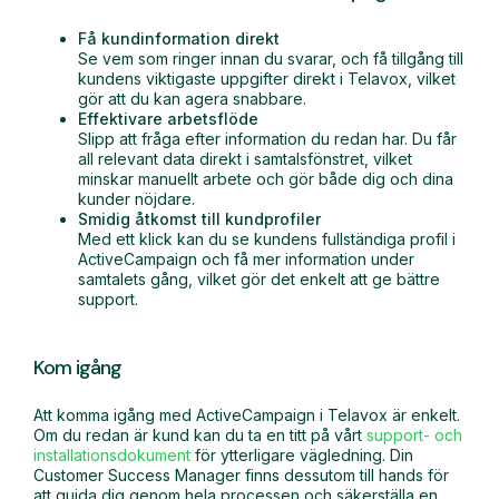
Få kundinformation direkt
Se vem som ringer innan du svarar, och få tillgång till
kundens viktigaste uppgifter direkt i Telavox, vilket
gör att du kan agera snabbare.
Effektivare arbetsflöde
Slipp att fråga efter information du redan har. Du får
all relevant data direkt i samtalsfönstret, vilket
minskar manuellt arbete och gör både dig och dina
kunder nöjdare.
Smidig åtkomst till kundprofiler
Med ett klick kan du se kundens fullständiga profil i
ActiveCampaign och få mer information under
samtalets gång, vilket gör det enkelt att ge bättre
support.
Kom igång
Att komma igång med ActiveCampaign i Telavox är enkelt.
Om du redan är kund kan du ta en titt på vårt
support- och
installationsdokument
för ytterligare vägledning. Din
Customer Success Manager finns dessutom till hands för
att guida dig genom hela processen och säkerställa en