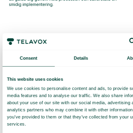
smidig implementering.
Consent
Details
Ab
Få en
skräddarsydd
This website uses cookies
demo och
We use cookies to personalise content and ads, to provide s
media features and to analyse our traffic. We also share info
offert
about your use of our site with our social media, advertising 
Genomgång av våra
analytics partners who may combine it with other information
tjänster
you’ve provided to them or that they’ve collected from your us
Offert anpassad för ditt
services.
företag