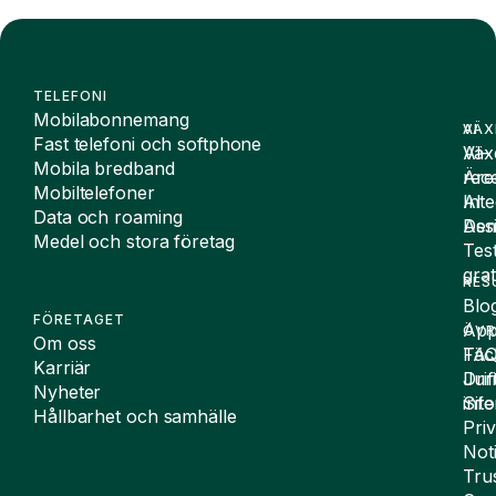
TELEFONI
Mobilabonnemang
VÄX
AI
Fast telefoni och softphone
Väx
AI-
Mobila bredband
Äre
rece
Mobiltelefoner
Inte
AI
Data och roaming
De
Assi
Medel och stora företag
Tes
grat
RES
Blo
FÖRETAGET
App
ÖVR
Om oss
FA
Täc
Karriär
Drif
Juri
Nyheter
Sit
inf
Hållbarhet och samhälle
Pri
Not
Tru