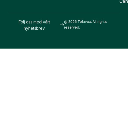
Cen
Följ oss med vårt
@ 2026 Telavox. All rights
reserved.
nyhetsbrev