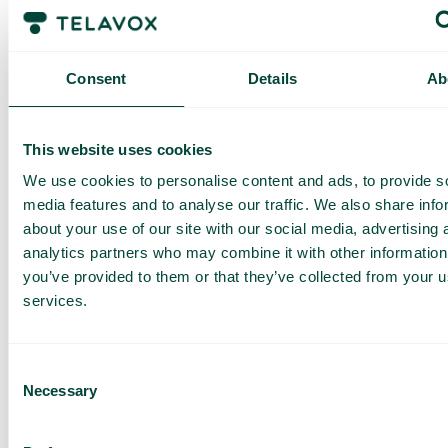
Consent
Details
Ab
Thailand
This website uses cookies
We use cookies to personalise content and ads, to provide s
Zone 2B
media features and to analyse our traffic. We also share info
about your use of our site with our social media, advertising 
analytics partners who may combine it with other information
you’ve provided to them or that they’ve collected from your us
services.
Har du frågor? Vi har svaren
Consent
Hur vet jag om jag har Telavox Mobile eller
Necessary
Mobile+?
Selection