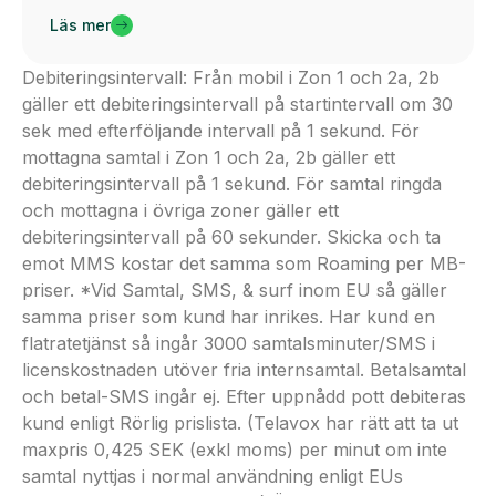
Läs mer
Debiteringsintervall: Från mobil i Zon 1 och 2a, 2b
gäller ett debiteringsintervall på startintervall om 30
sek med efterföljande intervall på 1 sekund. För
mottagna samtal i Zon 1 och 2a, 2b gäller ett
debiteringsintervall på 1 sekund. För samtal ringda
och mottagna i övriga zoner gäller ett
debiteringsintervall på 60 sekunder. Skicka och ta
emot MMS kostar det samma som Roaming per MB-
priser. *Vid Samtal, SMS, & surf inom EU så gäller
samma priser som kund har inrikes. Har kund en
flatratetjänst så ingår 3000 samtalsminuter/SMS i
licenskostnaden utöver fria internsamtal. Betalsamtal
och betal-SMS ingår ej. Efter uppnådd pott debiteras
kund enligt Rörlig prislista. (Telavox har rätt att ta ut
maxpris 0,425 SEK (exkl moms) per minut om inte
samtal nyttjas i normal användning enligt EUs