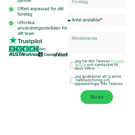
tjänster
Offert anpassad för ditt
företag
Utforska
användningsområden för
ditt team
Baserat på 430 omdömen
Jag har läst Telavox
Privacy
Notice
och samtycker till
dess villkor.
Jag godkänner att ta emot
marknadsföring och
uppdateringar från Telavox.
Skicka