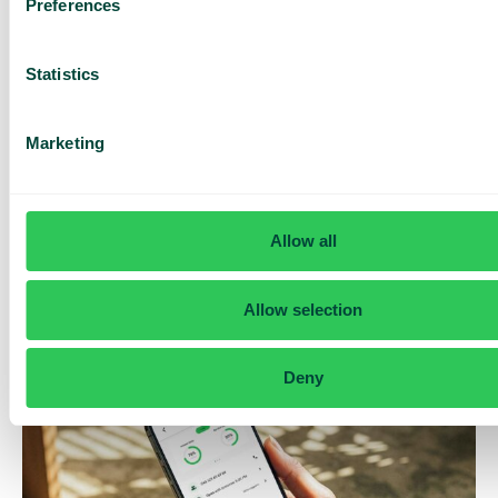
Preferences
Statistics
Marketing
Daily cost control
Med Daily Cost Control kan du som kund hålla bättre koll på
Allow all
dina dagliga kostnader när du surfar utanför EU/EES.
Den dagliga begränsningen har en viss mängd data till ett
Allow selection
förutbestämt maxpris. När du har förbrukat den datamängden
får du ett SMS och har möjlighet att köpa mer data vid behov.
Så fungerar det
Deny