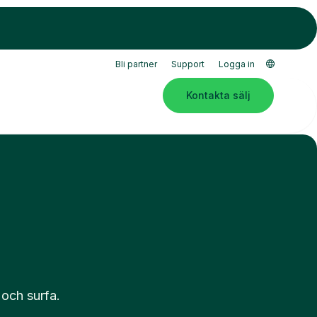
Bli partner
Support
Logga in
Kontakta sälj
 och surfa.