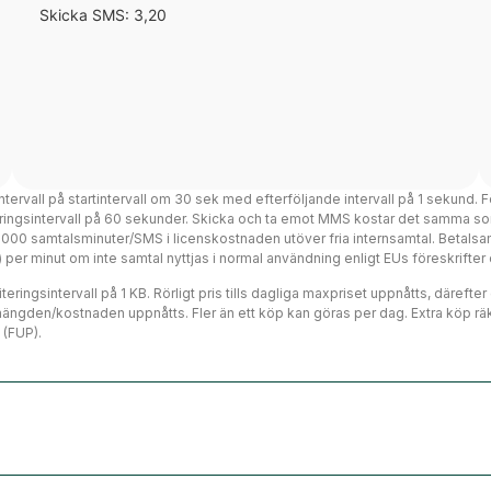
Skicka SMS: 3,20
intervall på startintervall om 30 sek med efterföljande intervall på 1 sekund. F
teringsintervall på 60 sekunder. Skicka och ta emot MMS kostar det samma so
 3000 samtalsminuter/SMS i licenskostnaden utöver fria internsamtal. Betalsa
ms) per minut om inte samtal nyttjas i normal användning enligt EUs föreskrift
eringsintervall på 1 KB. Rörligt pris tills dagliga maxpriset uppnåtts, därefte
mängden/kostnaden uppnåtts. Fler än ett köp kan göras per dag. Extra köp räk
 (FUP).