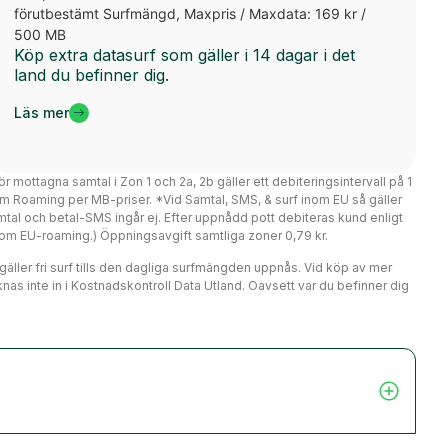
förutbestämt Surfmängd, Maxpris / Maxdata: 169 kr /
500 MB
Köp extra datasurf som gäller i 14 dagar i det
land du befinner dig.
Läs mer
ör mottagna samtal i Zon 1 och 2a, 2b gäller ett debiteringsintervall på 1
m Roaming per MB-priser. *Vid Samtal, SMS, & surf inom EU så gäller
mtal och betal-SMS ingår ej. Efter uppnådd pott debiteras kund enligt
er om EU-roaming.) Öppningsavgift samtliga zoner 0,79 kr.
r gäller fri surf tills den dagliga surfmängden uppnås. Vid köp av mer
nas inte in i Kostnadskontroll Data Utland. Oavsett var du befinner dig