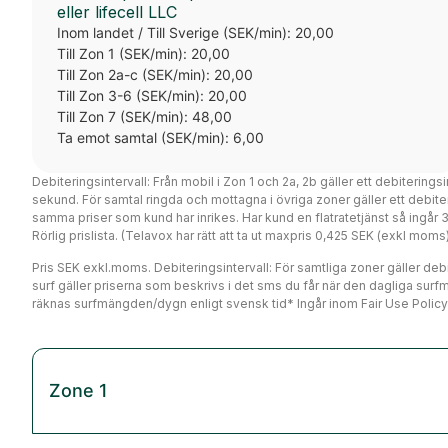
eller lifecell LLC
Inom landet / Till Sverige (SEK/min): 20,00
Till Zon 1 (SEK/min): 20,00
Till Zon 2a-c (SEK/min): 20,00
Till Zon 3-6 (SEK/min): 20,00
Till Zon 7 (SEK/min): 48,00
Ta emot samtal (SEK/min): 6,00
Debiteringsintervall: Från mobil i Zon 1 och 2a, 2b gäller ett debiterings
sekund. För samtal ringda och mottagna i övriga zoner gäller ett debi
samma priser som kund har inrikes. Har kund en flatratetjänst så ingår
Rörlig prislista. (Telavox har rätt att ta ut maxpris 0,425 SEK (exkl mo
Pris SEK exkl.moms. Debiteringsintervall: För samtliga zoner gäller debit
surf gäller priserna som beskrivs i det sms du får när den dagliga surf
räknas surfmängden/dygn enligt svensk tid* Ingår inom Fair Use Policy
Zone 1