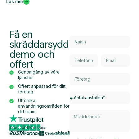
Läs mer
Få en
skräddarsydd
demo och
offert
Genomgång av våra
tjänster
Offert anpassad för ditt
företag
Utforska
användningsområden för
ditt team
Baserat på 430 omdömen