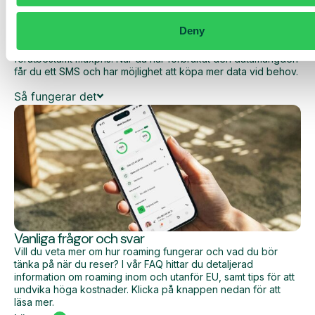
Med Daily Cost Control kan du som kund hålla bättre koll på
dina dagliga kostnader när du surfar utanför EU/EES.
Deny
Den dagliga begränsningen har en viss mängd data till ett
förutbestämt maxpris. När du har förbrukat den datamängden
får du ett SMS och har möjlighet att köpa mer data vid behov.
Så fungerar det
Vanliga frågor och svar
Vill du veta mer om hur roaming fungerar och vad du bör
tänka på när du reser? I vår FAQ hittar du detaljerad
information om roaming inom och utanför EU, samt tips för att
undvika höga kostnader. Klicka på knappen nedan för att
läsa mer.