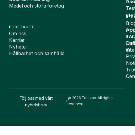
De
Assi
Medel och stora företag
Tes
grat
RES
Blo
FÖRETAGET
App
ÖVR
Om oss
FA
Täc
Karriär
Drif
Juri
Nyheter
Sit
inf
Hållbarhet och samhälle
Pri
Not
Tru
Cen
Följ oss med vårt
@ 2026 Telavox. All rights
reserved.
nyhetsbrev