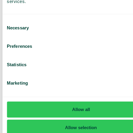
services.
Consent
Necessary
Selection
Har du frågor? Vi har svaren
Preferences
Hur vet jag om jag har Telavox Mobile eller
Mobile+?
Statistics
Marketing
Allow all
Allow selection
Daily cost control