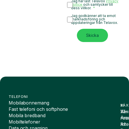
Jag har läst Telavox
Privacy
Notice
och samtycker till
dess villkor.
Jag godkänner att ta emot
marknadsföring och
uppdateringar från Telavox.
Skicka
TELEFONI
Mobilabonnemang
VÄX
AI
Fast telefoni och softphone
Väx
AI-
Mobila bredband
Äre
rece
Mobiltelefoner
Inte
AI
Data och roaming