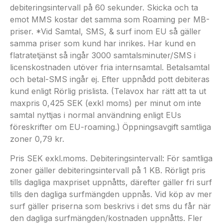
debiteringsintervall på 60 sekunder. Skicka och ta
emot MMS kostar det samma som Roaming per MB-
priser. *Vid Samtal, SMS, & surf inom EU så gäller
samma priser som kund har inrikes. Har kund en
flatratetjänst så ingår 3000 samtalsminuter/SMS i
licenskostnaden utöver fria internsamtal. Betalsamtal
och betal-SMS ingår ej. Efter uppnådd pott debiteras
kund enligt Rörlig prislista. (Telavox har rätt att ta ut
maxpris 0,425 SEK (exkl moms) per minut om inte
samtal nyttjas i normal användning enligt EUs
föreskrifter om EU-roaming.) Öppningsavgift samtliga
zoner 0,79 kr.
Pris SEK exkl.moms. Debiteringsintervall: För samtliga
zoner gäller debiteringsintervall på 1 KB. Rörligt pris
tills dagliga maxpriset uppnåtts, därefter gäller fri surf
tills den dagliga surfmängden uppnås. Vid köp av mer
surf gäller priserna som beskrivs i det sms du får när
den dagliga surfmängden/kostnaden uppnåtts. Fler