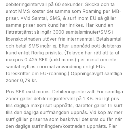
debiteringsintervall på 60 sekunder. Skicka och ta
emot MMS kostar det samma som Roaming per MB-
priser. *Vid Samtal, SMS, & surf inom EU så gäller
samma priser som kund har inrikes. Har kund en
flatratetjänst så ingår 3000 samtalsminuter/SMS i
licenskostnaden utöver fria internsamtal. Betalsamtal
och betal-SMS ingår ej. Efter uppnådd pott debiteras
kund enligt Rörlig prislista. (Telavox har rätt att ta ut
maxpris 0,425 SEK (exkl moms) per minut om inte
samtal nyttjas i normal användning enligt EUs
föreskrifter om EU-roaming.) Öppningsavgift samtliga
zoner 0,79 kr.
Pris SEK exkl.moms. Debiteringsintervall: För samtliga
zoner gäller debiteringsintervall på 1 KB. Rörligt pris
tills dagliga maxpriset uppnåtts, därefter gäller fri surf
tills den dagliga surfmängden uppnås. Vid köp av mer
surf gäller priserna som beskrivs i det sms du får när
den dagliga surfmängden/kostnaden uppnåtts. Fler