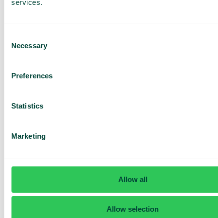
services.
Consent
Necessary
Selection
Har du frågor? Vi har svaren
Preferences
Hur vet jag om jag har Telavox Mobile eller
Mobile+?
Statistics
Marketing
Allow all
Allow selection
Daily cost control