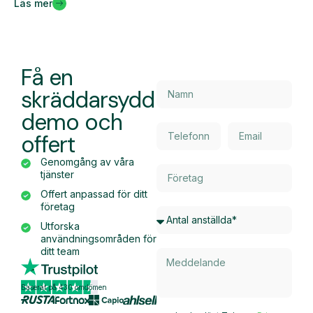
Läs mer
Få en
skräddarsydd
demo och
offert
Genomgång av våra
tjänster
Offert anpassad för ditt
företag
Utforska
användningsområden för
ditt team
Baserat på 430 omdömen