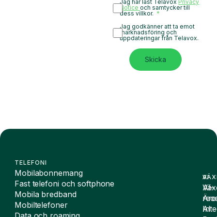
Jag har läst Telavox
Privacy
Notice
och samtycker till
dess villkor.
Jag godkänner att ta emot
marknadsföring och
uppdateringar från Telavox.
Skicka
TELEFONI
Mobilabonnemang
VÄX
AI
Fast telefoni och softphone
Väx
AI-
Mobila bredband
Äre
rece
Mobiltelefoner
Inte
AI
Data och roaming