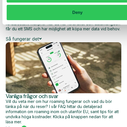
Med Daily Cost Control kan du som kund hålla bättre koll på
dina dagliga kostnader när du surfar utanför EU/EES.
Deny
Den dagliga begränsningen har en viss mängd data till ett
förutbestämt maxpris. När du har förbrukat den datamängden
får du ett SMS och har möjlighet att köpa mer data vid behov.
Så fungerar det
Vanliga frågor och svar
Vill du veta mer om hur roaming fungerar och vad du bör
tänka på när du reser? I vår FAQ hittar du detaljerad
information om roaming inom och utanför EU, samt tips för att
undvika höga kostnader. Klicka på knappen nedan för att
läsa mer.