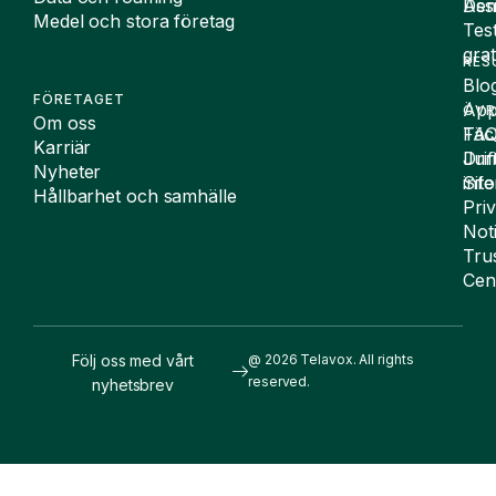
De
Assi
Medel och stora företag
Tes
grat
RES
Blo
FÖRETAGET
App
ÖVR
Om oss
FA
Täc
Karriär
Drif
Juri
Nyheter
Sit
inf
Hållbarhet och samhälle
Pri
Not
Tru
Cen
Följ oss med vårt
@ 2026 Telavox. All rights
reserved.
nyhetsbrev