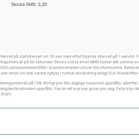
Skicka SMS: 3,20
intervall på startintervall om 30 sek med efterföljande intervall på 1 sekund. F
teringsintervall på 60 sekunder. Skicka och ta emot MMS kostar det samma so
 3000 samtalsminuter/SMS i licenskostnaden utöver fria internsamtal. Betalsa
ms) per minut om inte samtal nyttjas i normal användning enligt EUs föreskrift
eringsintervall på 1 KB. Rörligt pris tills dagliga maxpriset uppnåtts, därefte
mängden/kostnaden uppnåtts. Fler än ett köp kan göras per dag. Extra köp räk
 (FUP).