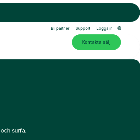
Bli partner
Support
Logga in
Kontakta sälj
 och surfa.