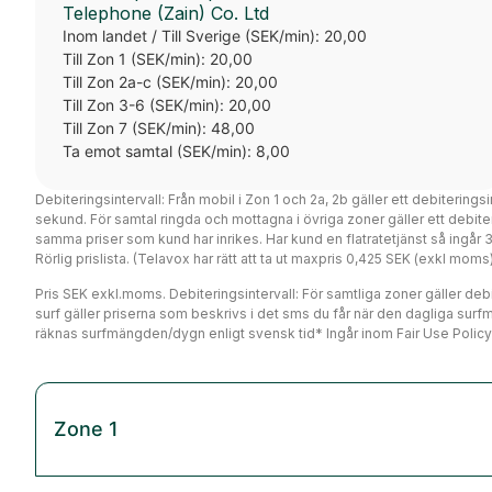
Telephone (Zain) Co. Ltd
Inom landet / Till Sverige (SEK/min): 20,00
Till Zon 1 (SEK/min): 20,00
Till Zon 2a-c (SEK/min): 20,00
Till Zon 3-6 (SEK/min): 20,00
Till Zon 7 (SEK/min): 48,00
Ta emot samtal (SEK/min): 8,00
Debiteringsintervall: Från mobil i Zon 1 och 2a, 2b gäller ett debiterings
sekund. För samtal ringda och mottagna i övriga zoner gäller ett debi
samma priser som kund har inrikes. Har kund en flatratetjänst så ingår
Rörlig prislista. (Telavox har rätt att ta ut maxpris 0,425 SEK (exkl mo
Pris SEK exkl.moms. Debiteringsintervall: För samtliga zoner gäller debit
surf gäller priserna som beskrivs i det sms du får när den dagliga surf
räknas surfmängden/dygn enligt svensk tid* Ingår inom Fair Use Policy
Zone 1