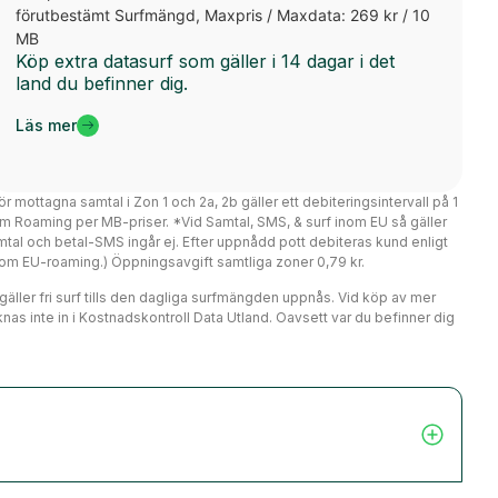
förutbestämt Surfmängd, Maxpris / Maxdata: 269 kr / 10
MB
Köp extra datasurf som gäller i 14 dagar i det
land du befinner dig.
Läs mer
ör mottagna samtal i Zon 1 och 2a, 2b gäller ett debiteringsintervall på 1
m Roaming per MB-priser. *Vid Samtal, SMS, & surf inom EU så gäller
mtal och betal-SMS ingår ej. Efter uppnådd pott debiteras kund enligt
er om EU-roaming.) Öppningsavgift samtliga zoner 0,79 kr.
r gäller fri surf tills den dagliga surfmängden uppnås. Vid köp av mer
nas inte in i Kostnadskontroll Data Utland. Oavsett var du befinner dig