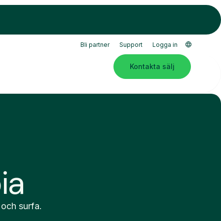
Bli partner
Support
Logga in
Kontakta sälj
ia
 och surfa.