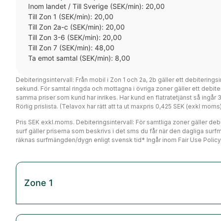
Inom landet / Till Sverige (SEK/min): 20,00
Till Zon 1 (SEK/min): 20,00
Till Zon 2a-c (SEK/min): 20,00
Till Zon 3-6 (SEK/min): 20,00
Till Zon 7 (SEK/min): 48,00
Ta emot samtal (SEK/min): 8,00
Debiteringsintervall: Från mobil i Zon 1 och 2a, 2b gäller ett debiterings
sekund. För samtal ringda och mottagna i övriga zoner gäller ett debi
samma priser som kund har inrikes. Har kund en flatratetjänst så ingår
Rörlig prislista. (Telavox har rätt att ta ut maxpris 0,425 SEK (exkl mo
Pris SEK exkl.moms. Debiteringsintervall: För samtliga zoner gäller debit
surf gäller priserna som beskrivs i det sms du får när den dagliga surf
räknas surfmängden/dygn enligt svensk tid* Ingår inom Fair Use Policy
Zone 1