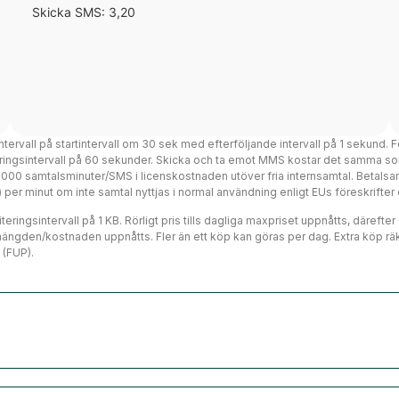
Skicka SMS: 3,20
intervall på startintervall om 30 sek med efterföljande intervall på 1 sekund. F
teringsintervall på 60 sekunder. Skicka och ta emot MMS kostar det samma so
 3000 samtalsminuter/SMS i licenskostnaden utöver fria internsamtal. Betalsa
ms) per minut om inte samtal nyttjas i normal användning enligt EUs föreskrift
eringsintervall på 1 KB. Rörligt pris tills dagliga maxpriset uppnåtts, därefte
mängden/kostnaden uppnåtts. Fler än ett köp kan göras per dag. Extra köp räk
 (FUP).