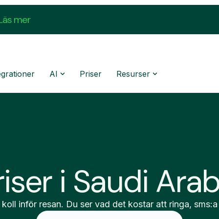
Läs mer
egrationer
AI
Priser
Resurser
riser i Saudi Arab
 koll inför resan. Du ser vad det kostar att ringa, sms:a