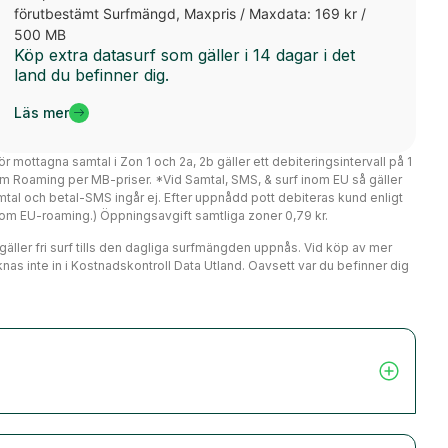
förutbestämt Surfmängd, Maxpris / Maxdata: 169 kr /
500 MB
Köp extra datasurf som gäller i 14 dagar i det
land du befinner dig.
Läs mer
ör mottagna samtal i Zon 1 och 2a, 2b gäller ett debiteringsintervall på 1
m Roaming per MB-priser. *Vid Samtal, SMS, & surf inom EU så gäller
mtal och betal-SMS ingår ej. Efter uppnådd pott debiteras kund enligt
er om EU-roaming.) Öppningsavgift samtliga zoner 0,79 kr.
r gäller fri surf tills den dagliga surfmängden uppnås. Vid köp av mer
nas inte in i Kostnadskontroll Data Utland. Oavsett var du befinner dig