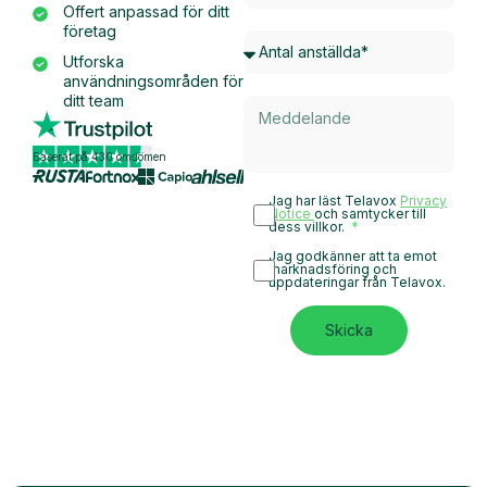
Offert anpassad för ditt
företag
Utforska
användningsområden för
ditt team
Baserat på 430 omdömen
Jag har läst Telavox
Privacy
Notice
och samtycker till
dess villkor.
Jag godkänner att ta emot
marknadsföring och
uppdateringar från Telavox.
Skicka