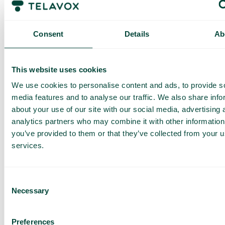
Consent
Details
Ab
Thailand
This website uses cookies
We use cookies to personalise content and ads, to provide s
Zone 2B
media features and to analyse our traffic. We also share info
about your use of our site with our social media, advertising 
analytics partners who may combine it with other information
you’ve provided to them or that they’ve collected from your us
services.
Har du frågor? Vi har svaren
Hur vet jag om jag har Telavox Mobile eller
Consent
Mobile+?
Necessary
Selection
Preferences