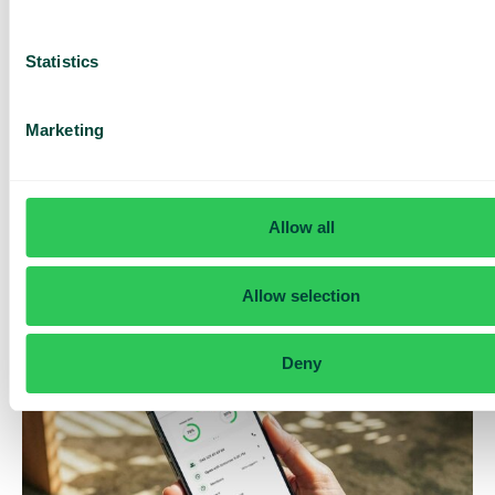
Statistics
Marketing
Daily cost control
Med Daily Cost Control kan du som kund hålla bättre koll på
Allow all
dina dagliga kostnader när du surfar utanför EU/EES.
Den dagliga begränsningen har en viss mängd data till ett
förutbestämt maxpris. När du har förbrukat den datamängden
Allow selection
får du ett SMS och har möjlighet att köpa mer data vid behov.
Så fungerar det
Deny