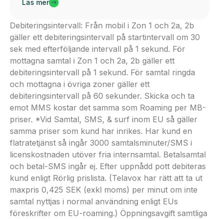
Läs mer
Debiteringsintervall: Från mobil i Zon 1 och 2a, 2b
gäller ett debiteringsintervall på startintervall om 30
sek med efterföljande intervall på 1 sekund. För
mottagna samtal i Zon 1 och 2a, 2b gäller ett
debiteringsintervall på 1 sekund. För samtal ringda
och mottagna i övriga zoner gäller ett
debiteringsintervall på 60 sekunder. Skicka och ta
emot MMS kostar det samma som Roaming per MB-
priser. *Vid Samtal, SMS, & surf inom EU så gäller
samma priser som kund har inrikes. Har kund en
flatratetjänst så ingår 3000 samtalsminuter/SMS i
licenskostnaden utöver fria internsamtal. Betalsamtal
och betal-SMS ingår ej. Efter uppnådd pott debiteras
kund enligt Rörlig prislista. (Telavox har rätt att ta ut
maxpris 0,425 SEK (exkl moms) per minut om inte
samtal nyttjas i normal användning enligt EUs
föreskrifter om EU-roaming.) Öppningsavgift samtliga