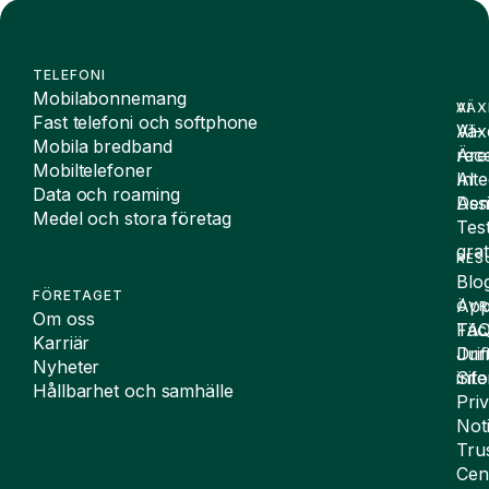
TELEFONI
Mobilabonnemang
VÄX
AI
Fast telefoni och softphone
Väx
AI-
Mobila bredband
Äre
rece
Mobiltelefoner
Inte
AI
Data och roaming
De
Assi
Medel och stora företag
Tes
grat
RES
Blo
FÖRETAGET
App
ÖVR
Om oss
FA
Täc
Karriär
Drif
Juri
Nyheter
Sit
inf
Hållbarhet och samhälle
Pri
Not
Tru
Cen