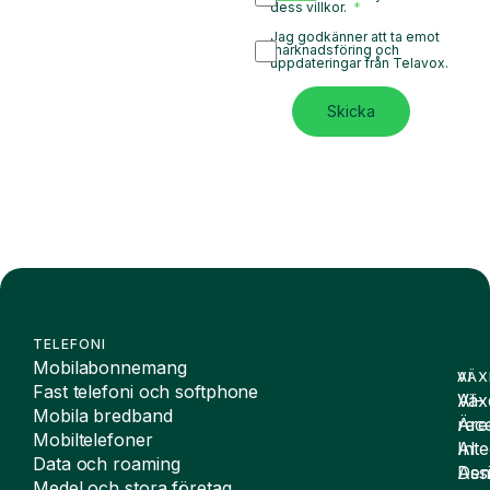
dess villkor.
Jag godkänner att ta emot
marknadsföring och
uppdateringar från Telavox.
Skicka
TELEFONI
Mobilabonnemang
VÄX
AI
Fast telefoni och softphone
Väx
AI-
Mobila bredband
Äre
rece
Mobiltelefoner
Inte
AI
Data och roaming
De
Assi
Medel och stora företag