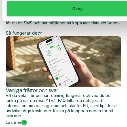
dina dagliga kostnader när du surfar utanför EU/EES.
Deny
Den dagliga begränsningen har en viss mängd data till ett
förutbestämt maxpris. När du har förbrukat den datamängden
får du ett SMS och har möjlighet att köpa mer data vid behov.
Så fungerar det
Vanliga frågor och svar
Vill du veta mer om hur roaming fungerar och vad du bör
tänka på när du reser? I vår FAQ hittar du detaljerad
information om roaming inom och utanför EU, samt tips för att
undvika höga kostnader. Klicka på knappen nedan för att
läsa mer.
Läs mer