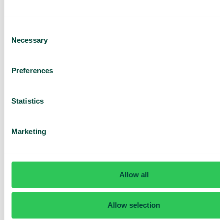
Consent
Necessary
Selection
Har du frågor? Vi har svaren
Preferences
Hur vet jag om jag har Telavox Mobile eller
Mobile+?
Statistics
Marketing
Allow all
Allow selection
Daily cost control
Med Daily Cost Control kan du som kund hålla bättre koll på