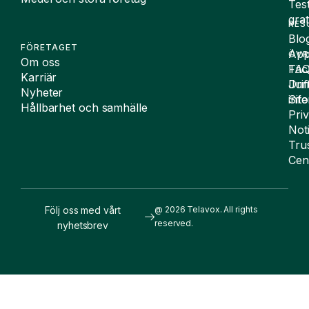
Tes
grat
RES
Blo
FÖRETAGET
App
ÖVR
Om oss
FA
Täc
Karriär
Drif
Juri
Nyheter
Sit
inf
Hållbarhet och samhälle
Pri
Not
Tru
Cen
Följ oss med vårt
@ 2026 Telavox. All rights
reserved.
nyhetsbrev