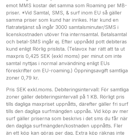
emot MMS kostar det samma som Roaming per MB-
priser. *Vid Samtal, SMS, & surf inom EU så gäller
samma priser som kund har inrikes. Har kund en
flatratetjänst så ingår 3000 samtalsminuter/SMS i
licenskostnaden utöver fria internsamtal. Betalsamtal
och betal-SMS ingår ej. Efter uppnådd pott debiteras
kund enligt Rörlig prislista. (Telavox har rätt att ta ut
maxpris 0,425 SEK (exkl moms) per minut om inte
samtal nyttjas i normal användning enligt EUs
föreskrifter om EU-roaming.) Öppningsavgift samtliga
zoner 0,79 kr.
Pris SEK exkl.moms. Debiteringsintervall: För samtliga
zoner gäller debiteringsintervall på 1 KB. Rörligt pris
tills dagliga maxpriset uppnåtts, därefter gäller fri surf
tills den dagliga surfmängden uppnås. Vid köp av mer
surf gäller priserna som beskrivs i det sms du får när
den dagliga surfmängden/kostnaden uppnåtts. Fler
än ett köp kan göras per dag. Extra köp räknas inte