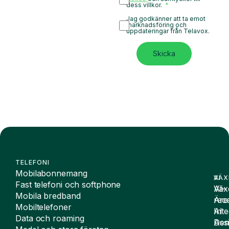
dess villkor.
Jag godkänner att ta emot
marknadsföring och
uppdateringar från Telavox.
Skicka
TELEFONI
Mobilabonnemang
VÄX
AI
Fast telefoni och softphone
Väx
AI-
Mobila bredband
Äre
rece
Mobiltelefoner
Inte
AI
Data och roaming
De
Assi