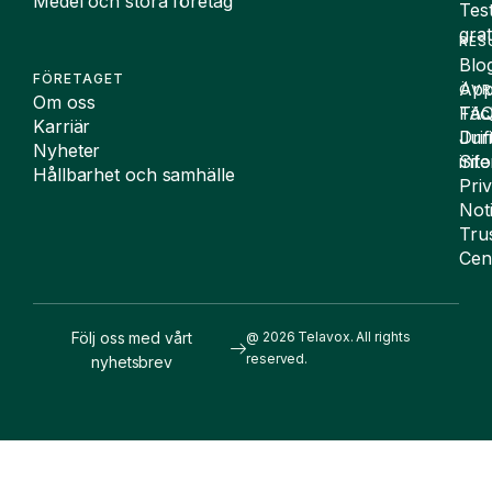
Medel och stora företag
Tes
grat
RES
Blo
FÖRETAGET
App
ÖVR
Om oss
FA
Täc
Karriär
Drif
Juri
Nyheter
Sit
inf
Hållbarhet och samhälle
Pri
Not
Tru
Cen
Följ oss med vårt
@ 2026 Telavox. All rights
reserved.
nyhetsbrev