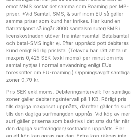
emot MMS kostar det samma som Roaming per MB-
priser. *Vid Samtal, SMS, & surf inom EU så gäller
samma priser som kund har inrikes. Har kund en
flatratetjänst så ingår 3000 samtalsminuter/SMS i
licenskostnaden utöver fria internsamtal. Betalsamtal
och betal-SMS ingår ej. Efter uppnådd pott debiteras
kund enligt Rörlig prislista. (Telavox har rätt att ta ut
maxpris 0,425 SEK (exkl moms) per minut om inte
samtal nyttjas i normal användning enligt EUs
föreskrifter om EU-roaming.) Öppningsavgift samtliga
zoner 0,79 kr.
Pris SEK exkl.moms. Debiteringsintervall: För samtliga
zoner gäller debiteringsintervall på 1 KB. Rörligt pris
tills dagliga maxpriset uppnåtts, därefter gäller fri surf
tills den dagliga surfmängden uppnås. Vid köp av mer
surf gäller priserna som beskrivs i det sms du får när
den dagliga surfmängden/kostnaden uppnåtts. Fler
än ett köp kan göras per dag. Extra köp räknas inte