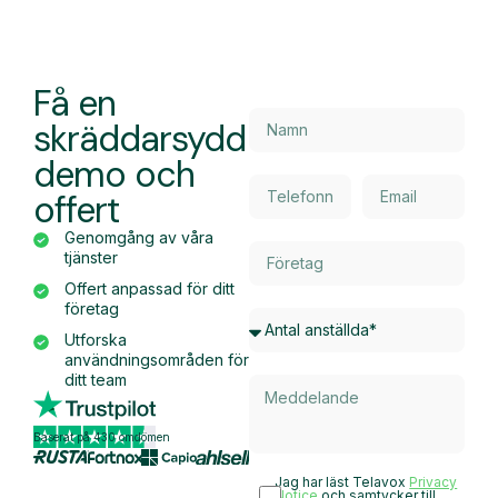
Få en
skräddarsydd
demo och
offert
Genomgång av våra
tjänster
Offert anpassad för ditt
företag
Utforska
användningsområden för
ditt team
Baserat på 430 omdömen
Jag har läst Telavox
Privacy
Notice
och samtycker till