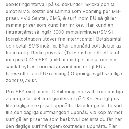
debiteringsintervall på 60 sekunder. Skicka och ta
emot MMS kostar det samma som Roaming per MB-
priser. *Vid Samtal, SMS, & surf inom EU så gäller
samma priser som kund har inrikes. Har kund en
flatratetjänst så ingår 3000 samtalsminuter/SMS i
licenskostnaden utöver fria internsamtal. Betalsamtal
och betal-SMS ingår ej. Efter uppnådd pott debiteras
kund enligt Rörlig prislista. (Telavox har rätt att ta ut
maxpris 0,425 SEK (exkl moms) per minut om inte
samtal nyttjas i normal användning enligt EUs
föreskrifter om EU-roaming.) Öppningsavgift samtliga
zoner 0,79 kr.
Pris SEK exkl.moms. Debiteringsintervall: För samtliga
zoner gäller debiteringsintervall på 1 KB. Rörligt pris
tills dagliga maxpriset uppnåtts, därefter gäller fri surf
tills den dagliga surfmängden uppnås. Vid köp av mer
surf gäller priserna som beskrivs i det sms du får när
den dagliga surfmängden/kostnaden uppnåtts. Fler