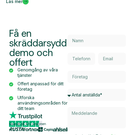
Läs mer
Få en
skräddarsydd
demo och
offert
Genomgång av våra
tjänster
Offert anpassad för ditt
företag
Utforska
användningsområden för
ditt team
Baserat på 430 omdömen