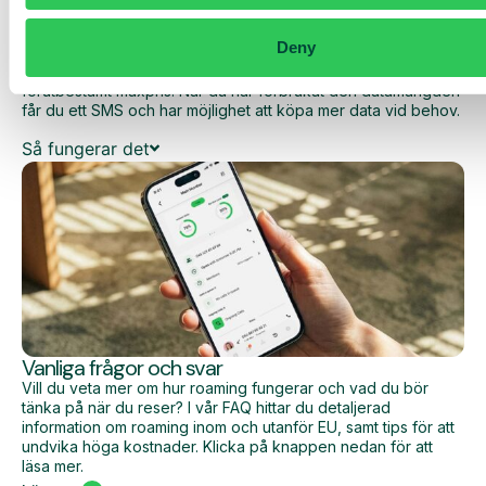
Med Daily Cost Control kan du som kund hålla bättre koll på
dina dagliga kostnader när du surfar utanför EU/EES.
Deny
Den dagliga begränsningen har en viss mängd data till ett
förutbestämt maxpris. När du har förbrukat den datamängden
får du ett SMS och har möjlighet att köpa mer data vid behov.
Så fungerar det
Vanliga frågor och svar
Vill du veta mer om hur roaming fungerar och vad du bör
tänka på när du reser? I vår FAQ hittar du detaljerad
information om roaming inom och utanför EU, samt tips för att
undvika höga kostnader. Klicka på knappen nedan för att
läsa mer.