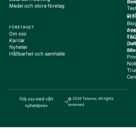
De
Assi
Medel och stora företag
Tes
grat
RES
Blo
FÖRETAGET
App
ÖVR
Om oss
FA
Täc
Karriär
Drif
Juri
Nyheter
Sit
inf
Hållbarhet och samhälle
Pri
Not
Tru
Cen
Följ oss med vårt
@ 2026 Telavox. All rights
reserved.
nyhetsbrev