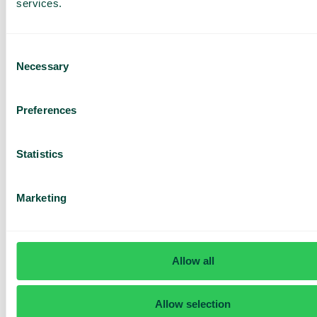
services.
Consent
Necessary
Selection
Har du frågor? Vi har svaren
Preferences
Hur vet jag om jag har Telavox Mobile eller
Mobile+?
Statistics
Marketing
Allow all
Allow selection
Daily cost control