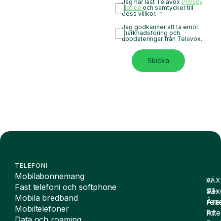
Jag har läst Telavox
Privacy
Notice
och samtycker till
dess villkor.
Jag godkänner att ta emot
marknadsföring och
uppdateringar från Telavox.
Skicka
TELEFONI
Mobilabonnemang
VÄX
AI
Fast telefoni och softphone
Väx
AI-
Mobila bredband
Äre
rece
Mobiltelefoner
Inte
AI
Data och roaming