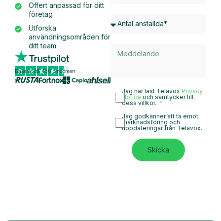
Offert anpassad för ditt
företag
Utforska
användningsområden för
ditt team
Baserat på 430 omdömen
Jag har läst Telavox
Privacy
Notice
och samtycker till
dess villkor.
Jag godkänner att ta emot
marknadsföring och
uppdateringar från Telavox.
Skicka