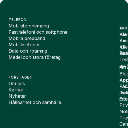
TELEFONI
Mobilabonnemang
VÄX
AI
Fast telefoni och softphone
Väx
AI-
Mobila bredband
Äre
rece
Mobiltelefoner
Inte
AI
Data och roaming
De
Assi
Medel och stora företag
Tes
grat
RES
Blo
FÖRETAGET
App
ÖVR
Om oss
FA
Täc
Karriär
Drif
Juri
Nyheter
Sit
inf
Hållbarhet och samhälle
Pri
Not
Tru
Cen