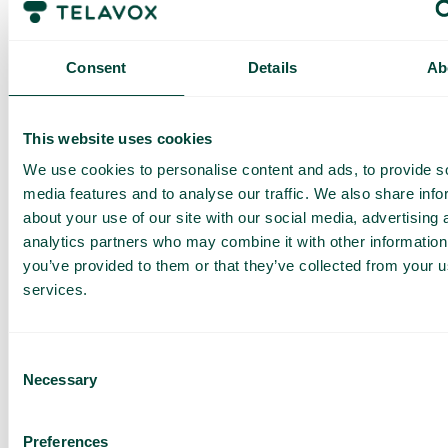
Consent
Details
Ab
Thailand
This website uses cookies
We use cookies to personalise content and ads, to provide s
Zone 2B
media features and to analyse our traffic. We also share info
about your use of our site with our social media, advertising 
analytics partners who may combine it with other information
you’ve provided to them or that they’ve collected from your us
services.
Har du frågor? Vi har svaren
Hur vet jag om jag har Telavox Mobile eller
Consent
Mobile+?
Necessary
Selection
Preferences