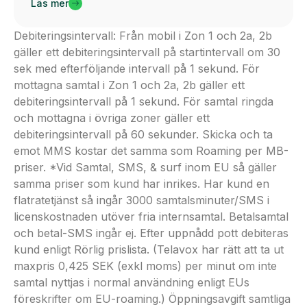
Läs mer
Debiteringsintervall: Från mobil i Zon 1 och 2a, 2b
gäller ett debiteringsintervall på startintervall om 30
sek med efterföljande intervall på 1 sekund. För
mottagna samtal i Zon 1 och 2a, 2b gäller ett
debiteringsintervall på 1 sekund. För samtal ringda
och mottagna i övriga zoner gäller ett
debiteringsintervall på 60 sekunder. Skicka och ta
emot MMS kostar det samma som Roaming per MB-
priser. *Vid Samtal, SMS, & surf inom EU så gäller
samma priser som kund har inrikes. Har kund en
flatratetjänst så ingår 3000 samtalsminuter/SMS i
licenskostnaden utöver fria internsamtal. Betalsamtal
och betal-SMS ingår ej. Efter uppnådd pott debiteras
kund enligt Rörlig prislista. (Telavox har rätt att ta ut
maxpris 0,425 SEK (exkl moms) per minut om inte
samtal nyttjas i normal användning enligt EUs
föreskrifter om EU-roaming.) Öppningsavgift samtliga