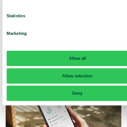
Statistics
Marketing
Daily cost control
Med Daily Cost Control kan du som kund hålla bättre koll på
Allow all
dina dagliga kostnader när du surfar utanför EU/EES.
Den dagliga begränsningen har en viss mängd data till ett
förutbestämt maxpris. När du har förbrukat den datamängden
Allow selection
får du ett SMS och har möjlighet att köpa mer data vid behov.
Så fungerar det
Deny