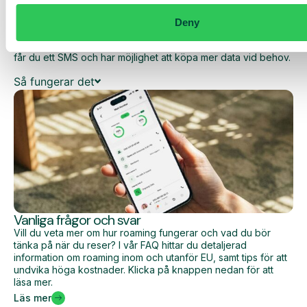
dina dagliga kostnader när du surfar utanför EU/EES.
Deny
Den dagliga begränsningen har en viss mängd data till ett
förutbestämt maxpris. När du har förbrukat den datamängden
får du ett SMS och har möjlighet att köpa mer data vid behov.
Så fungerar det
Vanliga frågor och svar
Vill du veta mer om hur roaming fungerar och vad du bör
tänka på när du reser? I vår FAQ hittar du detaljerad
information om roaming inom och utanför EU, samt tips för att
undvika höga kostnader. Klicka på knappen nedan för att
läsa mer.
Läs mer