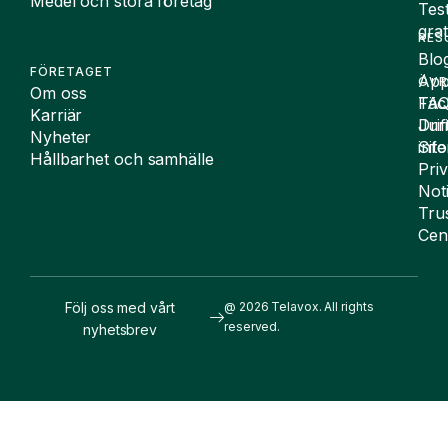
Medel och stora företag
Tes
grat
RES
Blo
FÖRETAGET
App
ÖVR
Om oss
FA
Täc
Karriär
Drif
Juri
Nyheter
Sit
inf
Hållbarhet och samhälle
Pri
Not
Tru
Cen
Följ oss med vårt
@ 2026 Telavox. All rights
reserved.
nyhetsbrev