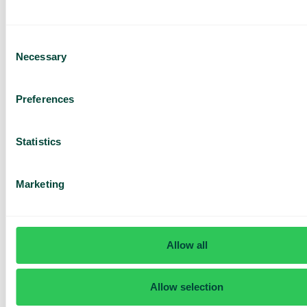
Consent
Necessary
Selection
Har du frågor? Vi har svaren
Preferences
Hur vet jag om jag har Telavox Mobile eller
Mobile+?
Statistics
Marketing
Allow all
Allow selection
Daily cost control
Med Daily Cost Control kan du som kund hålla bättre koll på