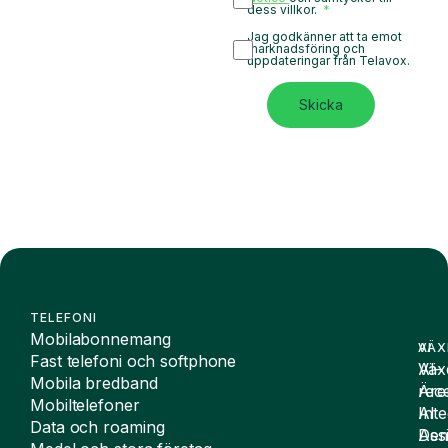
dess villkor.
Jag godkänner att ta emot
marknadsföring och
uppdateringar från Telavox.
Skicka
TELEFONI
Mobilabonnemang
VÄX
AI
Fast telefoni och softphone
Väx
AI-
Mobila bredband
Äre
rece
Mobiltelefoner
Inte
AI
Data och roaming
De
Assi