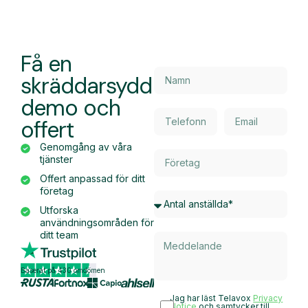
Få en
skräddarsydd
demo och
offert
Genomgång av våra
tjänster
Offert anpassad för ditt
företag
Utforska
användningsområden för
ditt team
Baserat på 430 omdömen
Jag har läst Telavox
Privacy
Notice
och samtycker till