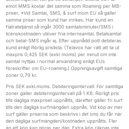
emot MMS kostar det samma som Roaming per MB-
priser. *Vid Samtal, SMS, & surf inom EU så gäller
samma priser som kund har inrikes. Har kund en
flatratetjänst så ingår 3000 samtalsminuter/SMS i
licenskostnaden utöver fria internsamtal. Betalsamtal
och betal-SMS ingår ej. Efter uppnådd pott debiteras
kund enligt Rörlig prislista. (Telavox har rätt att ta ut
maxpris 0,425 SEK (exkl moms) per minut om inte
samtal nyttjas i normal användning enligt EUs
föreskrifter om EU-roaming.) Öppningsavgift samtliga
zoner 0,79 kr.
Pris SEK exkl.moms. Debiteringsintervall: För samtliga
zoner gäller debiteringsintervall på 1 KB. Rörligt pris
tills dagliga maxpriset uppnåtts, därefter gäller fri surf
tills den dagliga surfmängden uppnås. Vid köp av mer
surf gäller priserna som beskrivs i det sms du får när
den dagliga surfmängden/kostnaden uppnåtts. Fler
än ett köp kan göras per dag. Extra köp räknas inte