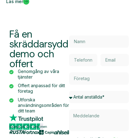
Läs mer
Få en
skräddarsydd
demo och
offert
Genomgång av våra
tjänster
Offert anpassad för ditt
företag
Utforska
användningsområden för
ditt team
Baserat på 430 omdömen