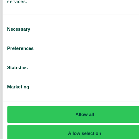
services.
Consent
Necessary
Selection
Har du frågor? Vi har svaren
Preferences
Hur vet jag om jag har Telavox Mobile eller
Mobile+?
Statistics
Marketing
Allow all
Allow selection
Daily cost control