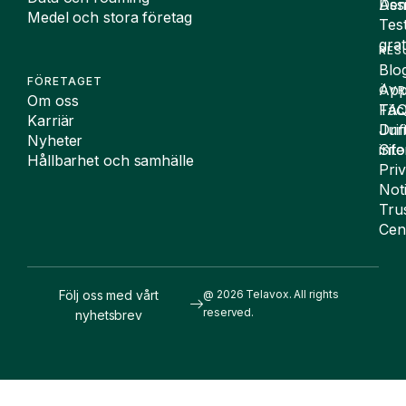
De
Assi
Medel och stora företag
Tes
grat
RES
Blo
FÖRETAGET
App
ÖVR
Om oss
FA
Täc
Karriär
Drif
Juri
Nyheter
Sit
inf
Hållbarhet och samhälle
Pri
Not
Tru
Cen
Följ oss med vårt
@ 2026 Telavox. All rights
reserved.
nyhetsbrev