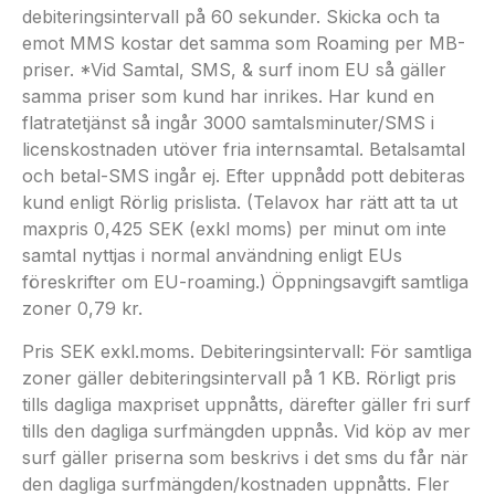
debiteringsintervall på 60 sekunder. Skicka och ta
emot MMS kostar det samma som Roaming per MB-
priser. *Vid Samtal, SMS, & surf inom EU så gäller
samma priser som kund har inrikes. Har kund en
flatratetjänst så ingår 3000 samtalsminuter/SMS i
licenskostnaden utöver fria internsamtal. Betalsamtal
och betal-SMS ingår ej. Efter uppnådd pott debiteras
kund enligt Rörlig prislista. (Telavox har rätt att ta ut
maxpris 0,425 SEK (exkl moms) per minut om inte
samtal nyttjas i normal användning enligt EUs
föreskrifter om EU-roaming.) Öppningsavgift samtliga
zoner 0,79 kr.
Pris SEK exkl.moms. Debiteringsintervall: För samtliga
zoner gäller debiteringsintervall på 1 KB. Rörligt pris
tills dagliga maxpriset uppnåtts, därefter gäller fri surf
tills den dagliga surfmängden uppnås. Vid köp av mer
surf gäller priserna som beskrivs i det sms du får när
den dagliga surfmängden/kostnaden uppnåtts. Fler