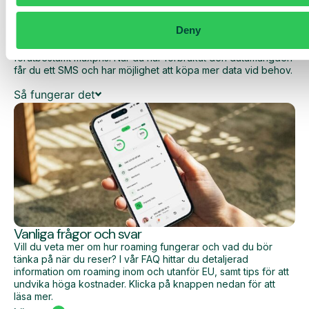
Med Daily Cost Control kan du som kund hålla bättre koll på
dina dagliga kostnader när du surfar utanför EU/EES.
Deny
Den dagliga begränsningen har en viss mängd data till ett
förutbestämt maxpris. När du har förbrukat den datamängden
får du ett SMS och har möjlighet att köpa mer data vid behov.
Så fungerar det
Vanliga frågor och svar
Vill du veta mer om hur roaming fungerar och vad du bör
tänka på när du reser? I vår FAQ hittar du detaljerad
information om roaming inom och utanför EU, samt tips för att
undvika höga kostnader. Klicka på knappen nedan för att
läsa mer.