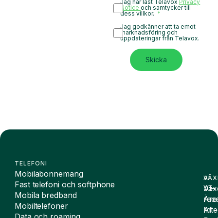
Jag har läst Telavox
Privacy
Notice
och samtycker till
dess villkor.
Jag godkänner att ta emot
marknadsföring och
uppdateringar från Telavox.
Skicka
TELEFONI
Mobilabonnemang
VÄX
AI
Fast telefoni och softphone
Väx
AI-
Mobila bredband
Äre
rece
Mobiltelefoner
Inte
AI
Data och roaming