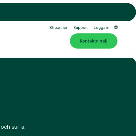
Bli partner
Support
Logga in
Kontakta sälj
 och surfa.