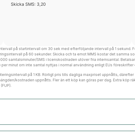
Skicka SMS: 3,20
intervall på startintervall om 30 sek med efterföljande intervall på 1 sekund. F
teringsintervall på 60 sekunder. Skicka och ta emot MMS kostar det samma so
 3000 samtalsminuter/SMS i licenskostnaden utöver fria internsamtal. Betalsa
ms) per minut om inte samtal nyttjas i normal användning enligt EUs föreskrift
eringsintervall på 1 KB. Rörligt pris tills dagliga maxpriset uppnåtts, därefte
mängden/kostnaden uppnåtts. Fler än ett köp kan göras per dag. Extra köp räk
 (FUP).