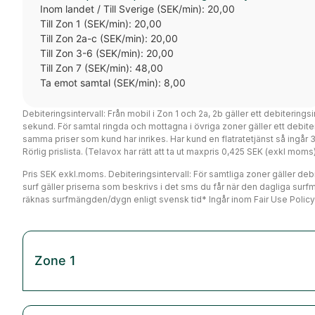
Inom landet / Till Sverige (SEK/min): 20,00
Till Zon 1 (SEK/min): 20,00
Till Zon 2a-c (SEK/min): 20,00
Till Zon 3-6 (SEK/min): 20,00
Till Zon 7 (SEK/min): 48,00
Ta emot samtal (SEK/min): 8,00
Debiteringsintervall: Från mobil i Zon 1 och 2a, 2b gäller ett debiterings
sekund. För samtal ringda och mottagna i övriga zoner gäller ett debi
samma priser som kund har inrikes. Har kund en flatratetjänst så ingår
Rörlig prislista. (Telavox har rätt att ta ut maxpris 0,425 SEK (exkl mo
Pris SEK exkl.moms. Debiteringsintervall: För samtliga zoner gäller debit
surf gäller priserna som beskrivs i det sms du får när den dagliga surf
räknas surfmängden/dygn enligt svensk tid* Ingår inom Fair Use Policy
Zone 1