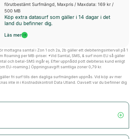
förutbestämt Surfmängd, Maxpris / Maxdata: 169 kr /
500 MB
Köp extra datasurf som gäller i 14 dagar i det
land du befinner dig.
Läs mer
ör mottagna samtal i Zon 1 och 2a, 2b gäller ett debiteringsintervall på 1
m Roaming per MB-priser. *Vid Samtal, SMS, & surf inom EU så gäller
mtal och betal-SMS ingår ej. Efter uppnådd pott debiteras kund enligt
er om EU-roaming.) Öppningsavgift samtliga zoner 0,79 kr.
r gäller fri surf tills den dagliga surfmängden uppnås. Vid köp av mer
nas inte in i Kostnadskontroll Data Utland. Oavsett var du befinner dig