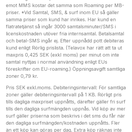
emot MMS kostar det samma som Roaming per MB-
priser. *Vid Samtal, SMS, & surf inom EU så gäller
samma priser som kund har inrikes. Har kund en
flatratetjänst så ingår 3000 samtalsminuter/SMS i
licenskostnaden utöver fria internsamtal. Betalsamtal
och betal-SMS ingår ej. Efter uppnådd pott debiteras
kund enligt Rörlig prislista. (Telavox har rätt att ta ut
maxpris 0,425 SEK (exkl moms) per minut om inte
samtal nyttjas i normal användning enligt EUs
föreskrifter om EU-roaming.) Öppningsavgift samtliga
zoner 0,79 kr.
Pris SEK exkl.moms. Debiteringsintervall: För samtliga
zoner gäller debiteringsintervall på 1 KB. Rörligt pris
tills dagliga maxpriset uppnåtts, därefter gäller fri surf
tills den dagliga surfmängden uppnås. Vid köp av mer
surf gäller priserna som beskrivs i det sms du får när
den dagliga surfmängden/kostnaden uppnåtts. Fler
än ett köp kan göras per dag. Extra köp räknas inte