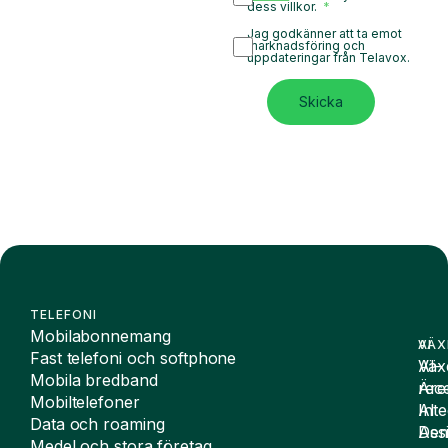
dess villkor.
Jag godkänner att ta emot
marknadsföring och
uppdateringar från Telavox.
Skicka
TELEFONI
Mobilabonnemang
VÄX
AI
Fast telefoni och softphone
Väx
AI-
Mobila bredband
Äre
rece
Mobiltelefoner
Inte
AI
Data och roaming
De
Assi
Medel och stora företag