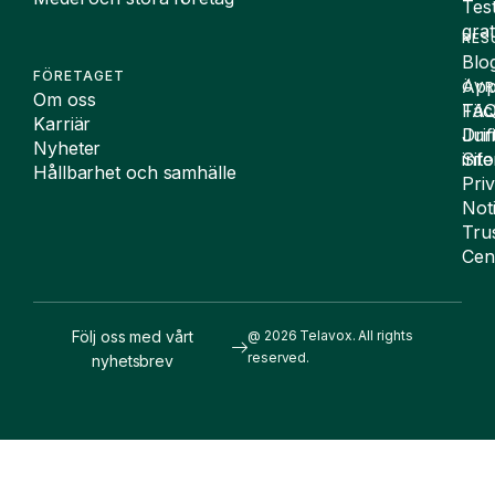
Tes
grat
RES
Blo
FÖRETAGET
App
ÖVR
Om oss
FA
Täc
Karriär
Drif
Juri
Nyheter
Sit
inf
Hållbarhet och samhälle
Pri
Not
Tru
Cen
Följ oss med vårt
@ 2026 Telavox. All rights
reserved.
nyhetsbrev