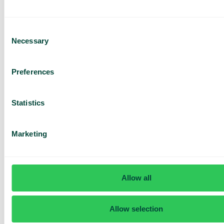
Consent
Necessary
Selection
Har du frågor? Vi har svaren
Preferences
Hur vet jag om jag har Telavox Mobile eller
Mobile+?
Statistics
Marketing
Allow all
Allow selection
Daily cost control
Med Daily Cost Control kan du som kund hålla bättre koll på