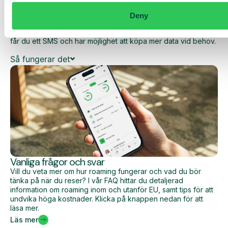
dina dagliga kostnader när du surfar utanför EU/EES.
Deny
Den dagliga begränsningen har en viss mängd data till ett
förutbestämt maxpris. När du har förbrukat den datamängden
får du ett SMS och har möjlighet att köpa mer data vid behov.
Så fungerar det
Vanliga frågor och svar
Vill du veta mer om hur roaming fungerar och vad du bör
tänka på när du reser? I vår FAQ hittar du detaljerad
information om roaming inom och utanför EU, samt tips för att
undvika höga kostnader. Klicka på knappen nedan för att
läsa mer.
Läs mer