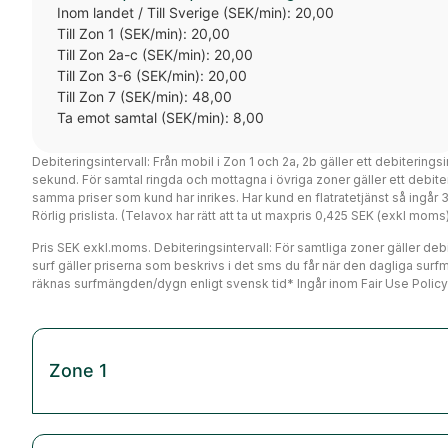
Inom landet / Till Sverige (SEK/min): 20,00
Till Zon 1 (SEK/min): 20,00
Till Zon 2a-c (SEK/min): 20,00
Till Zon 3-6 (SEK/min): 20,00
Till Zon 7 (SEK/min): 48,00
Ta emot samtal (SEK/min): 8,00
Debiteringsintervall: Från mobil i Zon 1 och 2a, 2b gäller ett debiterings
sekund. För samtal ringda och mottagna i övriga zoner gäller ett debi
samma priser som kund har inrikes. Har kund en flatratetjänst så ingår
Rörlig prislista. (Telavox har rätt att ta ut maxpris 0,425 SEK (exkl mo
Pris SEK exkl.moms. Debiteringsintervall: För samtliga zoner gäller debit
surf gäller priserna som beskrivs i det sms du får när den dagliga surf
räknas surfmängden/dygn enligt svensk tid* Ingår inom Fair Use Policy
Zone 1