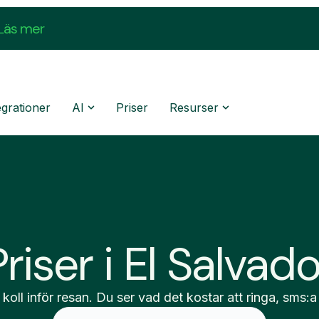
Läs mer
egrationer
AI
Priser
Resurser
Priser i El Salvado
 koll inför resan. Du ser vad det kostar att ringa, sms:a