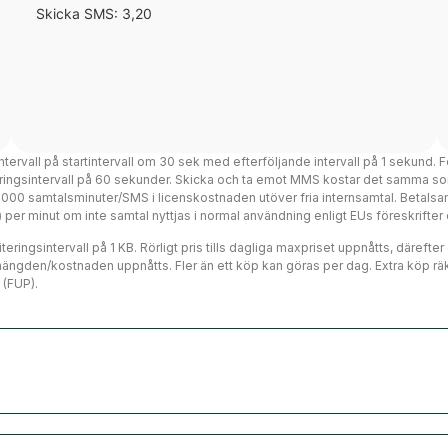
Skicka SMS: 3,20
intervall på startintervall om 30 sek med efterföljande intervall på 1 sekund. F
teringsintervall på 60 sekunder. Skicka och ta emot MMS kostar det samma so
 3000 samtalsminuter/SMS i licenskostnaden utöver fria internsamtal. Betalsa
ms) per minut om inte samtal nyttjas i normal användning enligt EUs föreskrift
eringsintervall på 1 KB. Rörligt pris tills dagliga maxpriset uppnåtts, därefte
mängden/kostnaden uppnåtts. Fler än ett köp kan göras per dag. Extra köp räk
 (FUP).