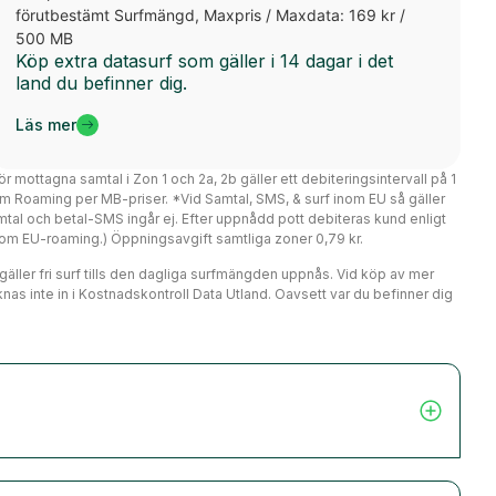
förutbestämt Surfmängd, Maxpris / Maxdata: 169 kr /
500 MB
Köp extra datasurf som gäller i 14 dagar i det
land du befinner dig.
Läs mer
ör mottagna samtal i Zon 1 och 2a, 2b gäller ett debiteringsintervall på 1
m Roaming per MB-priser. *Vid Samtal, SMS, & surf inom EU så gäller
mtal och betal-SMS ingår ej. Efter uppnådd pott debiteras kund enligt
er om EU-roaming.) Öppningsavgift samtliga zoner 0,79 kr.
r gäller fri surf tills den dagliga surfmängden uppnås. Vid köp av mer
nas inte in i Kostnadskontroll Data Utland. Oavsett var du befinner dig