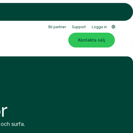
Bli partner
Support
Logga in
Kontakta sälj
r
 och surfa.