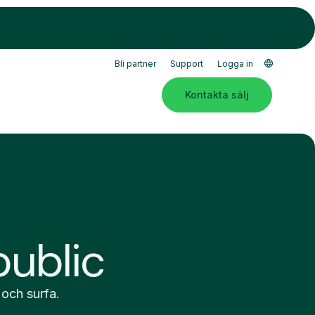
Bli partner
Support
Logga in
Kontakta sälj
public
 och surfa.