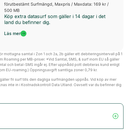
förutbestämt Surfmängd, Maxpris / Maxdata: 169 kr /
500 MB
Köp extra datasurf som gäller i 14 dagar i det
land du befinner dig.
Läs mer
ör mottagna samtal i Zon 1 och 2a, 2b gäller ett debiteringsintervall på 1
m Roaming per MB-priser. *Vid Samtal, SMS, & surf inom EU så gäller
mtal och betal-SMS ingår ej. Efter uppnådd pott debiteras kund enligt
er om EU-roaming.) Öppningsavgift samtliga zoner 0,79 kr.
r gäller fri surf tills den dagliga surfmängden uppnås. Vid köp av mer
nas inte in i Kostnadskontroll Data Utland. Oavsett var du befinner dig