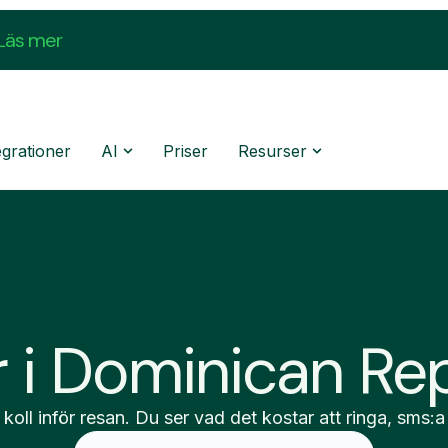
Läs mer
egrationer
AI
Priser
Resurser
r i Dominican Re
 koll inför resan. Du ser vad det kostar att ringa, sms:a