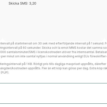
Skicka SMS: 3,20
intervall på startintervall om 30 sek med efterföljande intervall på 1 sekund. F
teringsintervall på 60 sekunder. Skicka och ta emot MMS kostar det samma so
 3000 samtalsminuter/SMS i licenskostnaden utöver fria internsamtal. Betalsa
ms) per minut om inte samtal nyttjas i normal användning enligt EUs föreskrift
eringsintervall på 1 KB. Rörligt pris tills dagliga maxpriset uppnåtts, därefte
mängden/kostnaden uppnåtts. Fler än ett köp kan göras per dag. Extra köp räk
 (FUP).