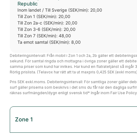
Republic
Inom landet / Till Sverige (SEK/min): 20,00
Till Zon 1 (SEK/min): 20,00
Till Zon 2a-c (SEK/min): 20,00
Till Zon 3-6 (SEK/min): 20,00
Till Zon 7 (SEK/min): 48,00
Ta emot samtal (SEK/min): 8,00
Debiteringsintervall: Från mobil i Zon 1 och 2a, 2b gäller ett debiterings
sekund. För samtal ringda och mottagna i övriga zoner gäller ett debi
samma priser som kund har inrikes. Har kund en flatratetjänst så ingår
Rörlig prislista. (Telavox har rätt att ta ut maxpris 0,425 SEK (exkl mo
Pris SEK exkl.moms. Debiteringsintervall: För samtliga zoner gäller debit
surf gäller priserna som beskrivs i det sms du får när den dagliga surf
räknas surfmängden/dygn enligt svensk tid* Ingår inom Fair Use Policy
Zone 1