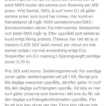
emot MMS kostar det samma som Roaming per MB-
priser. *Vid Samtal, SMS, & surf inom EU så gäller
samma priser som kund har inrikes. Har kund en
flatratetjänst så ingår 3000 samtalsminuter/SMS i
licenskostnaden utöver fria internsamtal. Betalsamtal
och betal-SMS ingår ej. Efter uppnådd pott debiteras
kund enligt Rörlig prislista. (Telavox har rätt att ta ut
maxpris 0,425 SEK (exkl moms) per minut om inte
samtal nyttjas i normal användning enligt EUs
föreskrifter om EU-roaming.) Öppningsavgift samtliga
zoner 0,79 kr.
Pris SEK exkl.moms. Debiteringsintervall: För samtliga
zoner gäller debiteringsintervall på 1 KB. Rörligt pris
tills dagliga maxpriset uppnåtts, därefter gäller fri surf
tills den dagliga surfmängden uppnås. Vid köp av mer
surf gäller priserna som beskrivs i det sms du får när
den dagliga surfmängden/kostnaden uppnåtts. Fler
än ett köp kan göras per dag. Extra köp räknas inte