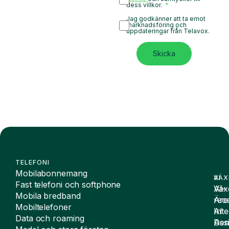
dess villkor.
Jag godkänner att ta emot
marknadsföring och
uppdateringar från Telavox.
Skicka
TELEFONI
Mobilabonnemang
VÄX
AI
Fast telefoni och softphone
Väx
AI-
Mobila bredband
Äre
rece
Mobiltelefoner
Inte
AI
Data och roaming
De
Assi