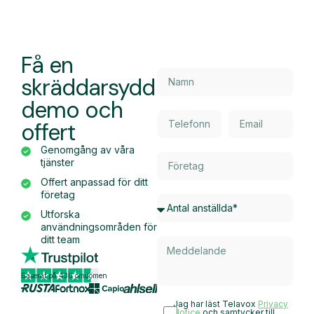
Få en
skräddarsydd
demo och
offert
Genomgång av våra
tjänster
Offert anpassad för ditt
företag
Utforska
användningsområden för
ditt team
Baserat på 430 omdömen
Jag har läst Telavox
Privacy
Notice
och samtycker till