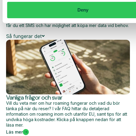
dina dagliga kostnader när du surfar utanför EU/EES.
Deny
Den dagliga begränsningen har en viss mängd data till ett
förutbestämt maxpris. När du har förbrukat den datamängden
får du ett SMS och har möjlighet att köpa mer data vid behov.
Så fungerar det
Vanliga frågor och svar
Vill du veta mer om hur roaming fungerar och vad du bör
tänka på när du reser? I vår FAQ hittar du detaljerad
information om roaming inom och utanför EU, samt tips för att
undvika höga kostnader. Klicka på knappen nedan för att
läsa mer.
Läs mer