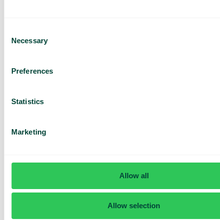
Consent
Necessary
Selection
Har du frågor? Vi har svaren
Preferences
Hur vet jag om jag har Telavox Mobile eller
Mobile+?
Statistics
Marketing
Allow all
Allow selection
Daily cost control
Med Daily Cost Control kan du som kund hålla bättre koll på