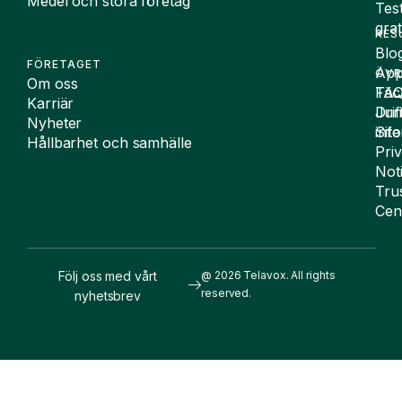
Medel och stora företag
Tes
grat
RES
Blo
FÖRETAGET
App
ÖVR
Om oss
FA
Täc
Karriär
Drif
Juri
Nyheter
Sit
inf
Hållbarhet och samhälle
Pri
Not
Tru
Cen
Följ oss med vårt
@ 2026 Telavox. All rights
reserved.
nyhetsbrev