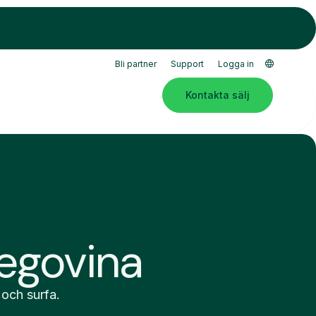
Bli partner
Support
Logga in
Kontakta sälj
zegovina
 och surfa.