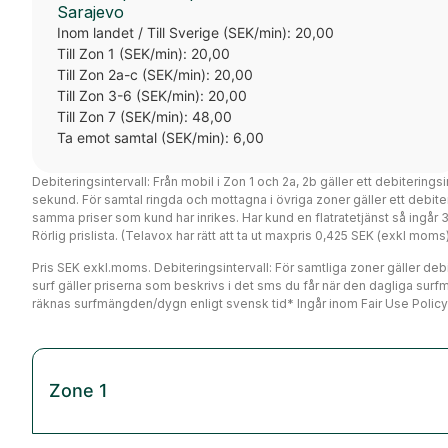
Sarajevo
Inom landet / Till Sverige (SEK/min): 20,00
Till Zon 1 (SEK/min): 20,00
Till Zon 2a-c (SEK/min): 20,00
Till Zon 3-6 (SEK/min): 20,00
Till Zon 7 (SEK/min): 48,00
Ta emot samtal (SEK/min): 6,00
Debiteringsintervall: Från mobil i Zon 1 och 2a, 2b gäller ett debiterings
sekund. För samtal ringda och mottagna i övriga zoner gäller ett debi
samma priser som kund har inrikes. Har kund en flatratetjänst så ingår
Rörlig prislista. (Telavox har rätt att ta ut maxpris 0,425 SEK (exkl mo
Pris SEK exkl.moms. Debiteringsintervall: För samtliga zoner gäller debit
surf gäller priserna som beskrivs i det sms du får när den dagliga surf
räknas surfmängden/dygn enligt svensk tid* Ingår inom Fair Use Policy
Zone 1