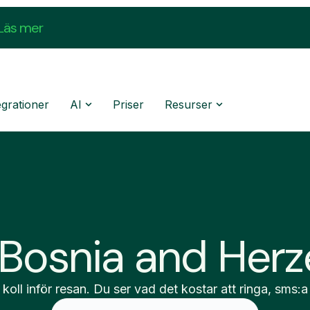
Läs mer
egrationer
AI
Priser
Resurser
i Bosnia and Her
 koll inför resan. Du ser vad det kostar att ringa, sms:a