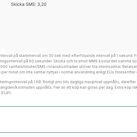
Skicka SMS: 3,20
intervall på startintervall om 30 sek med efterföljande intervall på 1 sekund. F
teringsintervall på 60 sekunder. Skicka och ta emot MMS kostar det samma so
 3000 samtalsminuter/SMS i licenskostnaden utöver fria internsamtal. Betalsa
ms) per minut om inte samtal nyttjas i normal användning enligt EUs föreskrift
eringsintervall på 1 KB. Rörligt pris tills dagliga maxpriset uppnåtts, därefte
mängden/kostnaden uppnåtts. Fler än ett köp kan göras per dag. Extra köp räk
 (FUP).