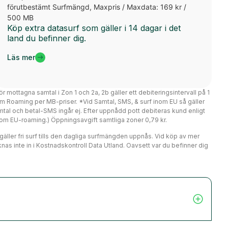
förutbestämt Surfmängd, Maxpris / Maxdata: 169 kr /
500 MB
Köp extra datasurf som gäller i 14 dagar i det
land du befinner dig.
Läs mer
ör mottagna samtal i Zon 1 och 2a, 2b gäller ett debiteringsintervall på 1
m Roaming per MB-priser. *Vid Samtal, SMS, & surf inom EU så gäller
mtal och betal-SMS ingår ej. Efter uppnådd pott debiteras kund enligt
er om EU-roaming.) Öppningsavgift samtliga zoner 0,79 kr.
r gäller fri surf tills den dagliga surfmängden uppnås. Vid köp av mer
nas inte in i Kostnadskontroll Data Utland. Oavsett var du befinner dig