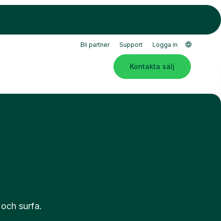
Bli partner
Support
Logga in
Kontakta sälj
 och surfa.