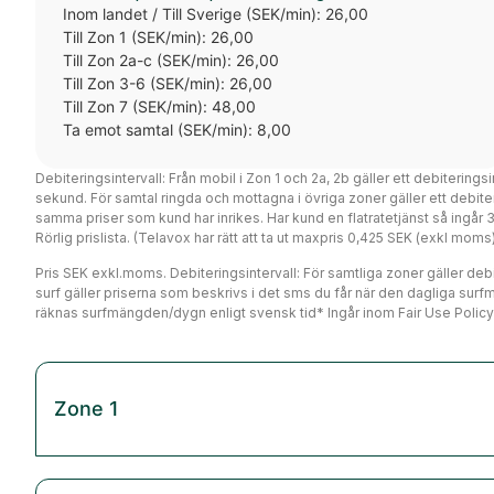
Inom landet / Till Sverige (SEK/min): 26,00
Till Zon 1 (SEK/min): 26,00
Till Zon 2a-c (SEK/min): 26,00
Till Zon 3-6 (SEK/min): 26,00
Till Zon 7 (SEK/min): 48,00
Ta emot samtal (SEK/min): 8,00
Debiteringsintervall: Från mobil i Zon 1 och 2a, 2b gäller ett debiterings
sekund. För samtal ringda och mottagna i övriga zoner gäller ett debi
samma priser som kund har inrikes. Har kund en flatratetjänst så ingår
Rörlig prislista. (Telavox har rätt att ta ut maxpris 0,425 SEK (exkl mo
Pris SEK exkl.moms. Debiteringsintervall: För samtliga zoner gäller debit
surf gäller priserna som beskrivs i det sms du får när den dagliga surf
räknas surfmängden/dygn enligt svensk tid* Ingår inom Fair Use Policy
Zone 1