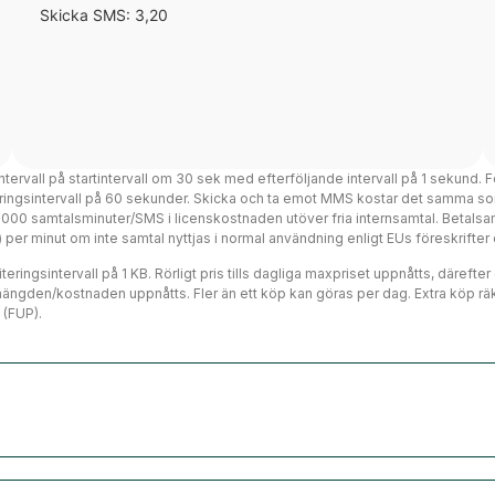
Skicka SMS: 3,20
intervall på startintervall om 30 sek med efterföljande intervall på 1 sekund. F
teringsintervall på 60 sekunder. Skicka och ta emot MMS kostar det samma so
 3000 samtalsminuter/SMS i licenskostnaden utöver fria internsamtal. Betalsa
ms) per minut om inte samtal nyttjas i normal användning enligt EUs föreskrift
eringsintervall på 1 KB. Rörligt pris tills dagliga maxpriset uppnåtts, därefte
mängden/kostnaden uppnåtts. Fler än ett köp kan göras per dag. Extra köp räk
 (FUP).