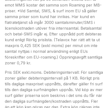
emot MMS kostar det samma som Roaming per MB-
priser. *Vid Samtal, SMS, & surf inom EU så gäller
samma priser som kund har inrikes. Har kund en
flatratetjänst så ingår 3000 samtalsminuter/SMS i
licenskostnaden utöver fria internsamtal. Betalsamtal
och betal-SMS ingår ej. Efter uppnådd pott debiteras
kund enligt Rörlig prislista. (Telavox har rätt att ta ut
maxpris 0,425 SEK (exkl moms) per minut om inte
samtal nyttjas i normal användning enligt EUs
föreskrifter om EU-roaming.) Öppningsavgift samtliga
zoner 0,79 kr.
Pris SEK exkl.moms. Debiteringsintervall: För samtliga
zoner gäller debiteringsintervall på 1 KB. Rörligt pris
tills dagliga maxpriset uppnåtts, därefter gäller fri surf
tills den dagliga surfmängden uppnås. Vid köp av mer
surf gäller priserna som beskrivs i det sms du får när
den dagliga surfmängden/kostnaden uppnåtts. Fler
än ett köp kan göras per dag. Extra köp räknas inte