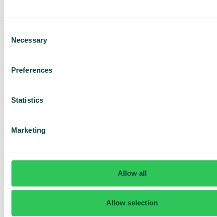
Consent
Necessary
Selection
Har du frågor? Vi har svaren
Preferences
Hur vet jag om jag har Telavox Mobile eller
Mobile+?
Statistics
Marketing
Allow all
Allow selection
Daily cost control
Med Daily Cost Control kan du som kund hålla bättre koll på