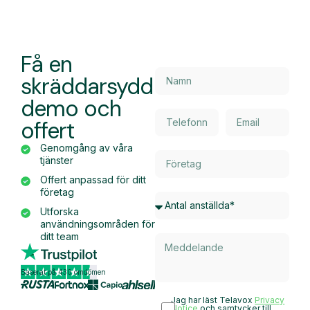
Få en
skräddarsydd
demo och
offert
Genomgång av våra
tjänster
Offert anpassad för ditt
företag
Utforska
användningsområden för
ditt team
Baserat på 430 omdömen
Jag har läst Telavox
Privacy
Notice
och samtycker till