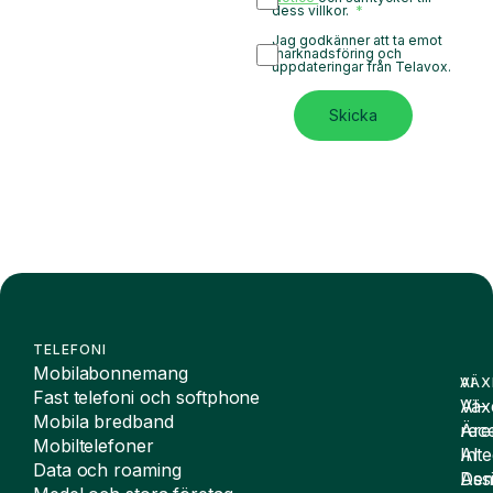
dess villkor.
Jag godkänner att ta emot
marknadsföring och
uppdateringar från Telavox.
Skicka
TELEFONI
Mobilabonnemang
VÄX
AI
Fast telefoni och softphone
Väx
AI-
Mobila bredband
Äre
rece
Mobiltelefoner
Inte
AI
Data och roaming
De
Assi