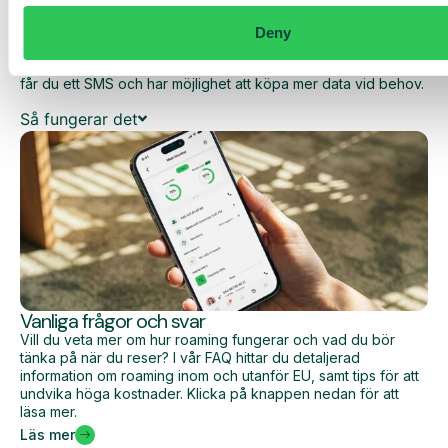
dina dagliga kostnader när du surfar utanför EU/EES.
Deny
Den dagliga begränsningen har en viss mängd data till ett
förutbestämt maxpris. När du har förbrukat den datamängden
får du ett SMS och har möjlighet att köpa mer data vid behov.
Så fungerar det
Vanliga frågor och svar
Vill du veta mer om hur roaming fungerar och vad du bör
tänka på när du reser? I vår FAQ hittar du detaljerad
information om roaming inom och utanför EU, samt tips för att
undvika höga kostnader. Klicka på knappen nedan för att
läsa mer.
Läs mer