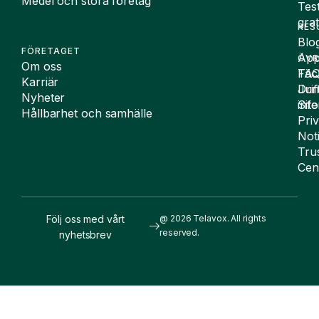
Medel och stora företag
Tes
grat
RES
Blo
FÖRETAGET
App
ÖVR
Om oss
FA
Täc
Karriär
Drif
Juri
Nyheter
Sit
inf
Hållbarhet och samhälle
Pri
Not
Tru
Cen
Följ oss med vårt
@ 2026 Telavox. All rights
reserved.
nyhetsbrev