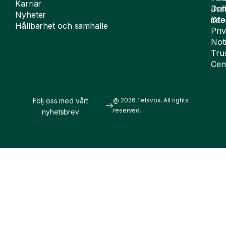
Karriär
Drif
Juri
Nyheter
Sit
inf
Hållbarhet och samhälle
Pri
Not
Tru
Cen
Följ oss med vårt
@ 2026 Telavox. All rights
reserved.
nyhetsbrev