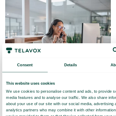
Consent
Details
Ab
Onboarding
Du lär dig snabbt och enkelt om våra produktfördelar,
målgrupper och kundresan genom partnerprogrammet. Du får
This website uses cookies
insikter i värdebaserad försäljning, vad som skapar
efterfrågan, service, support och gemensam strategisk
We use cookies to personalise content and ads, to provide s
planering. Du har en löpande dialog och får uppdateringar
media features and to analyse our traffic. We also share info
från din kontaktperson.
about your use of our site with our social media, advertising 
analytics partners who may combine it with other information