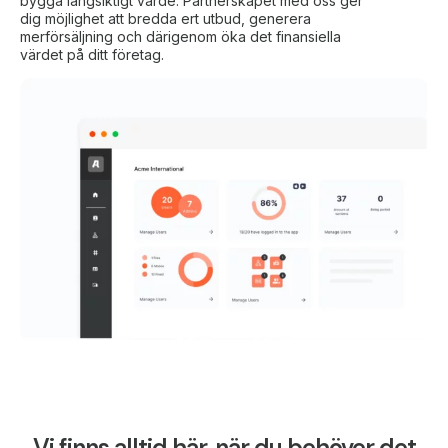
bygga långsiktigt värde. Partnerskapet med oss ger
dig möjlighet att bredda ert utbud, generera
merförsäljning och därigenom öka det finansiella
värdet på ditt företag.
Vi finns alltid här, när du behöver det