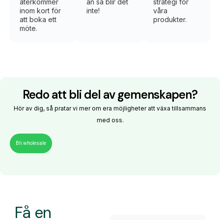
återkommer
än så blir det
strategi för
inom kort för
inte!​
våra
att boka ett
produkter.
möte.
Redo att bli del av gemenskapen?
Hör av dig, så pratar vi mer om era möjligheter att växa tillsammans
med oss.
Bli wholesale
Få en