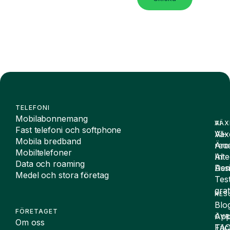
TELEFONI
Mobilabonnemang
VÄX
AI
Fast telefoni och softphone
Väx
AI-
Mobila bredband
Äre
rece
Mobiltelefoner
Inte
AI
Data och roaming
De
Assi
Medel och stora företag
Tes
grat
RES
Blo
FÖRETAGET
App
ÖVR
Om oss
FA
Täc