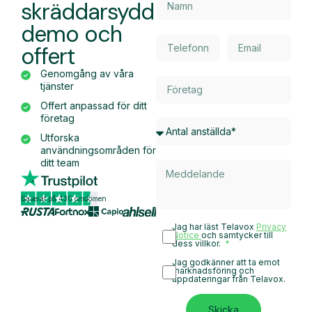
skräddarsydd
demo och
offert
Genomgång av våra
tjänster
Offert anpassad för ditt
företag
Utforska
användningsområden för
ditt team
Baserat på 430 omdömen
Jag har läst Telavox
Privacy
Notice
och samtycker till
dess villkor.
Jag godkänner att ta emot
marknadsföring och
uppdateringar från Telavox.
Skicka