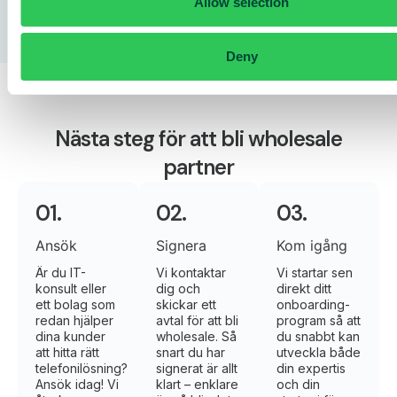
Allow selection
Deny
Nästa steg för att bli wholesale
partner
01.
02.
03.
Ansök​
Signera
Kom igång
Är du IT-
Vi kontaktar
Vi startar sen
konsult eller
dig och
direkt ditt
ett bolag som
skickar ett
onboarding-
redan hjälper
avtal för att bli
program så att
dina kunder
wholesale. Så
du snabbt kan
att hitta rätt
snart du har
utveckla både
telefonilösning?
signerat är allt
din expertis
Ansök idag! Vi
klart – enklare
och din