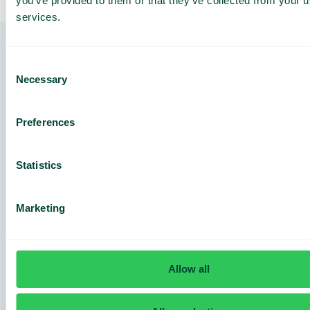
you’ve provided to them or that they’ve collected from your us
services.
Skapa värde för dig och dina kunder
Consent
Necessary
Selection
Preferences
Generös
Framtidssäkrad
Snabbt från
Statistics
minimidebitering
teknik​
start till mål
Vi ger dig som
Med mer än
Med vår
wholesale
150 utvecklare
lösning
Marketing
tillgång till vår
ser vi till att du
kommer
populära och
alltid kan
kunderna
kvalitativa
erbjuda era
snabbt igång,
produkt med
kunder det
vilket kortar
konkurrenskraftig
senaste inom
tiden från
Allow all
ersättning.
telefoni och
offert till
dess
betalning.
kringtjänster.