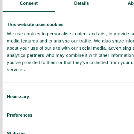
Consent
Details
Ab
SMS/WhatsApp: 1 kr/st
Standardintegrationer
This website uses cookies
We use cookies to personalise content and ads, to provide s
Allt som ingår
media features and to analyse our traffic. We also share info
about your use of our site with our social media, advertising 
analytics partners who may combine it with other information
you’ve provided to them or that they’ve collected from your us
Få en
services.
skräddarsydd
demo och
Consent
offert
Necessary
Selection
Genomgång av våra
tjänster
Preferences
Offert anpassad för ditt
företag
Utforska
Statistics