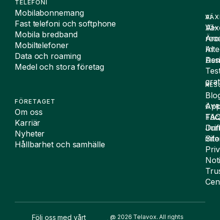
TELEFONI
Mobilabonnemang
VÄX
AI
Fast telefoni och softphone
Väx
AI-
Mobila bredband
Äre
rece
Mobiltelefoner
Inte
AI
Data och roaming
De
Assi
Medel och stora företag
Tes
grat
RES
Blo
FÖRETAGET
App
ÖVR
Om oss
FA
Täc
Karriär
Drif
Juri
Nyheter
Sit
inf
Hållbarhet och samhälle
Pri
Not
Tru
Cen
Följ oss med vårt
@ 2026 Telavox. All rights