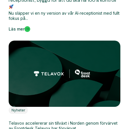
receptionist, byggd för att du ska ha 100% kontroll
Nu släpper vi en ny version av vår AI‑receptionist med fullt
fokus på...
Läs mer
Nyheter
Telavox accelererar sin tillväxt i Norden genom förvärvet
av Frontdesk Telavox har förvärvat...