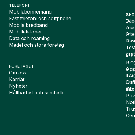
TELEFONI
Mobilabonnemang
VÄX
AI
Fast telefoni och softphone
Väx
AI-
Mobila bredband
Äre
rece
Mobiltelefoner
Inte
AI
Data och roaming
De
Assi
Medel och stora företag
Tes
grat
RES
Blo
FÖRETAGET
App
ÖVR
Om oss
FA
Täc
Karriär
Drif
Juri
Nyheter
Sit
inf
Hållbarhet och samhälle
Pri
Not
Tru
Cen