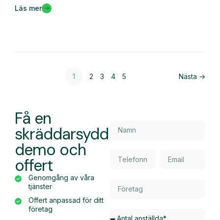
Läs mer
1
2
3
4
5
Nästa ->
Få en
skräddarsydd
demo och
offert
Genomgång av våra
tjänster
Offert anpassad för ditt
företag