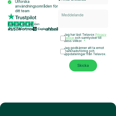
Utforska
användningsområden för
ditt team
Baserat på 430 omdömen
Jag har läst Telavox
Privacy
Notice
och samtycker till
dess villkor.
Jag godkänner att ta emot
marknadsföring och
uppdateringar från Telavox.
Skicka