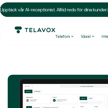
Upptäck vår AI-receptionist. Alltid redo för dina kunder.
Telefoni
Växel
Int