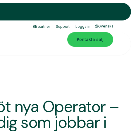
Svenska
Bli partner
Support
Logga in
Kontakta sälj
öt nya Operator –
 dig som jobbar i