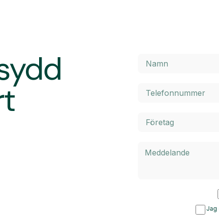
rsydd
rt
Jag 