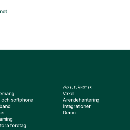
VÄXELTJÄNSTER
nemang
Växel
i och softphone
Ärendehantering
dband
Integrationer
ner
Demo
oaming
tora företag