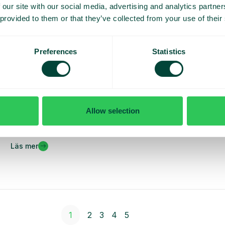
 our site with our social media, advertising and analytics partn
 provided to them or that they’ve collected from your use of their
Preferences
Statistics
Nyheter
Allow selection
Telavox accelererar sin tillväxt i Norden genom
förvärvet av Frontdesk Telavox har förvärvat...
Läs mer
1
2
3
4
5