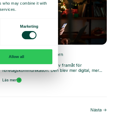
ers who may combine it with
 services.
Marketing
Allmänt
Insikter som präglar modern
Allow all
företagskommunikation
2025 markerade ett tydligt kliv framåt för
företagskommunikation. Den blev mer digital, mer...
Läs mer
Nästa ->