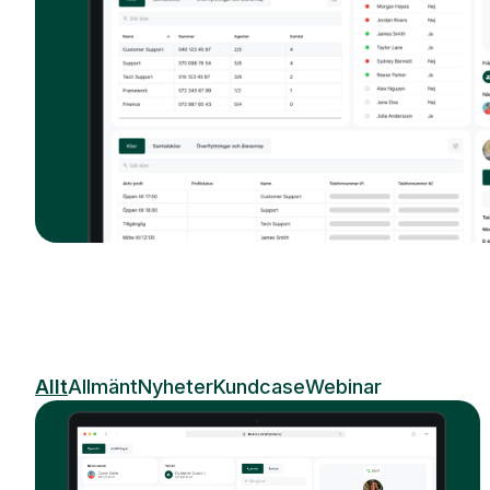
Allt
Allmänt
Nyheter
Kundcase
Webinar