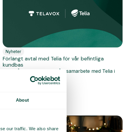
Nyheter
Förlängt avtal med Telia för vår befintliga
kundbas
Vi har återigen förlängt vårt samarbete med Telia i
Sverige. Det innebär att...
Läs mer
About
se our traffic. We also share