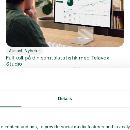
Allmänt
,
Nyheter
Full koll på din samtalstatistik med Telavox
Studio
Nu släpper vi Telavox Studio!
Äntligen kan ni få
superkoll på er data...
Läs mer
Details
e content and ads, to provide social media features and to analy