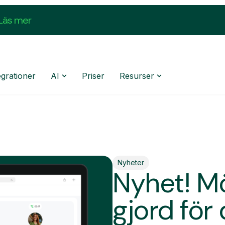
Läs mer
egrationer
AI
Priser
Resurser
Nyheter
Nyhet! M
gjord för