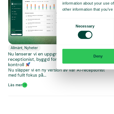
information about your use of
other information that you’ve
Consent
Necessary
Selection
Allmänt
,
Nyheter
Nu lanserar vi en uppgraderad version av vår AI-
Deny
receptionist, byggd för att du ska ha 100%
kontroll
Nu släpper vi en ny version av vår AI‑receptionist
med fullt fokus på...
Läs mer