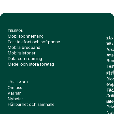
TELEFONI
Mobilabonnemang
VÄX
AI
Fast telefoni och softphone
Väx
AI-
Mobila bredband
Äre
rece
Mobiltelefoner
Inte
AI
Data och roaming
De
Assi
Medel och stora företag
Tes
grat
RES
Blo
FÖRETAGET
App
ÖVR
Om oss
FA
Täc
Karriär
Drif
Juri
Nyheter
Sit
inf
Hållbarhet och samhälle
Pri
Not