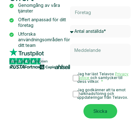
Genomgång av våra
tjänster
Offert anpassad för ditt
företag
Utforska
användningsområden för
ditt team
Baserat på 430 omdömen
Jag har läst Telavox
Privacy
Notice
och samtycker till
dess villkor.
Jag godkänner att ta emot
marknadsföring och
uppdateringar från Telavox.
Skicka