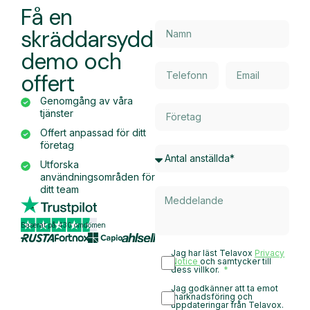
Få en
skräddarsydd
demo och
offert
Genomgång av våra
tjänster
Offert anpassad för ditt
företag
Utforska
användningsområden för
ditt team
Baserat på 430 omdömen
Jag har läst Telavox
Privacy
Notice
och samtycker till
dess villkor.
Jag godkänner att ta emot
marknadsföring och
uppdateringar från Telavox.