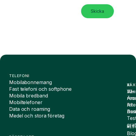
Skicka
TELEFONI
Mobilabonnemang
VÄX
AI
Fast telefoni och softphone
Väx
AI-
Mobila bredband
Äre
rece
Mobiltelefoner
Inte
AI
Data och roaming
De
Assi
Medel och stora företag
Tes
grat
RES
Blo