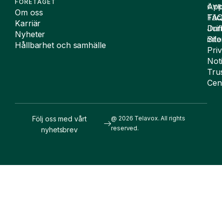
FÖRETAGET
App
ÖVR
Om oss
FA
Täc
Karriär
Drif
Juri
Nyheter
Sit
inf
Hållbarhet och samhälle
Pri
Not
Tru
Cen
Följ oss med vårt
@ 2026 Telavox. All rights
reserved.
nyhetsbrev