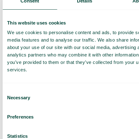
Consent
Details
Ab
This website uses cookies
We use cookies to personalise content and ads, to provide s
media features and to analyse our traffic. We also share info
about your use of our site with our social media, advertising 
analytics partners who may combine it with other information
you’ve provided to them or that they’ve collected from your us
services.
Nyheter
AI-receptionist med integration till Muntra
Consent
Tillsammans med Muntra, ett modernt journalsystem för
Necessary
Selection
tandvård, presenterar vi nu en AI-receptionist...
Läs mer
Preferences
Statistics