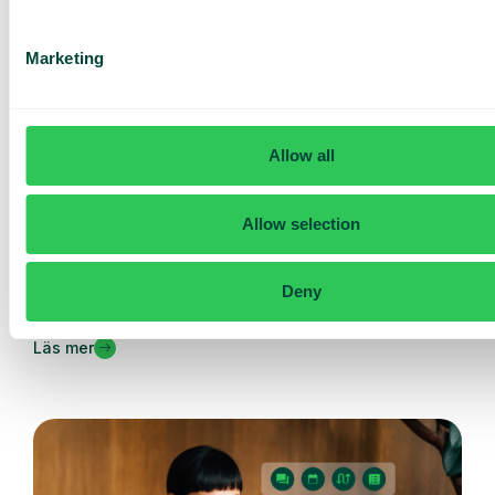
Marketing
Allow all
Allow selection
Nyheter
Ny schemaläggningsfunktion i din växel
Nu kan ni enkelt hantera öppettider och helgdagar i er
Deny
växel med vår...
Läs mer