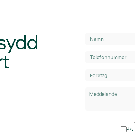
rsydd
rt
Jag 