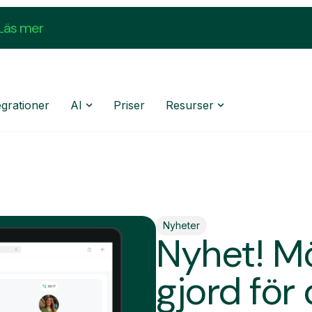
Läs mer
egrationer
AI
Priser
Resurser
Nyheter
Nyhet! M
gjord för