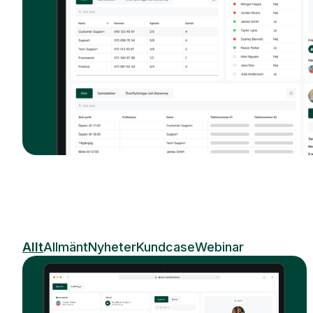
Allt
Allmänt
Nyheter
Kundcase
Webinar