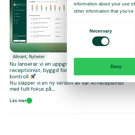
information about your use of
other information that you’ve
Consent
Necessary
Selection
Allmänt
,
Nyheter
Nu lanserar vi en uppgraderad version av vår AI-
Deny
receptionist, byggd för att du ska ha 100%
kontroll
Nu släpper vi en ny version av vår AI‑receptionist
med fullt fokus på...
Läs mer