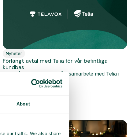
Nyheter
Förlängt avtal med Telia för vår befintliga
kundbas
Vi har återigen förlängt vårt samarbete med Telia i
Sverige. Det innebär att...
Läs mer
About
se our traffic. We also share