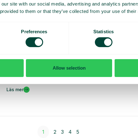
 our site with our social media, advertising and analytics partn
 provided to them or that they’ve collected from your use of their
Preferences
Statistics
Nyheter
Allow selection
Telavox accelererar sin tillväxt i Norden genom
förvärvet av Frontdesk Telavox har förvärvat...
Läs mer
1
2
3
4
5