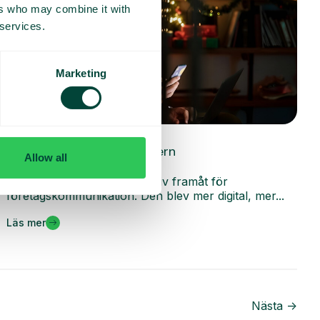
ers who may combine it with
 services.
Marketing
Allmänt
Insikter som präglar modern
Allow all
företagskommunikation
2025 markerade ett tydligt kliv framåt för
företagskommunikation. Den blev mer digital, mer...
Läs mer
Nästa ->