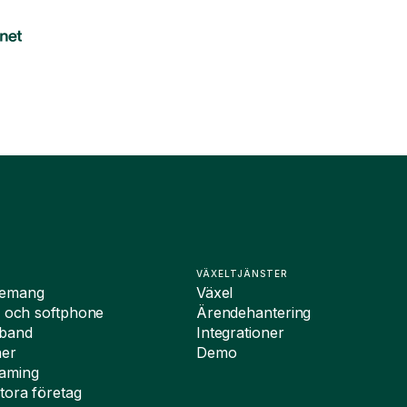
VÄXELTJÄNSTER
nemang
Växel
i och softphone
Ärendehantering
dband
Integrationer
ner
Demo
oaming
tora företag