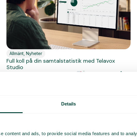
Allmänt
,
Nyheter
Full koll på din samtalstatistik med Telavox
Studio
Nu släpper vi Telavox Studio!
Äntligen kan ni få
superkoll på er data...
Läs mer
Details
e content and ads, to provide social media features and to analy