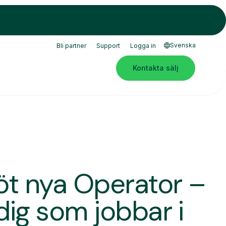
Svenska
Bli partner
Support
Logga in
Kontakta sälj
öt nya Operator –
 dig som jobbar i